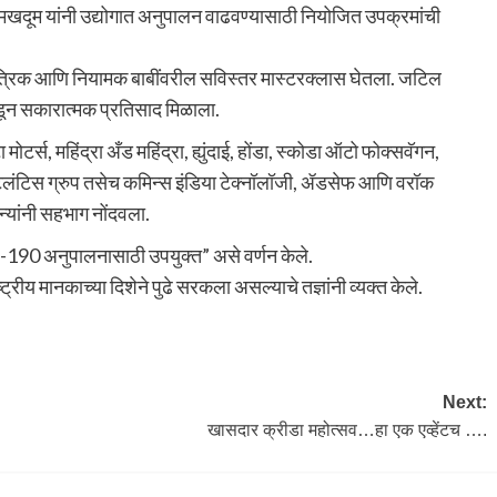
दूम यांनी उद्योगात अनुपालन वाढवण्यासाठी नियोजित उपक्रमांची
ंत्रिक आणि नियामक बाबींवरील सविस्तर मास्टरक्लास घेतला. जटिल
कडून सकारात्मक प्रतिसाद मिळाला.
र्स, महिंद्रा अँड महिंद्रा, ह्युंदाई, होंडा, स्कोडा ऑटो फोक्सवॅगन,
्टेलंटिस ग्रुप तसेच कमिन्स इंडिया टेक्नॉलॉजी, ॲडसेफ आणि वरॉक
यांनी सहभाग नोंदवला.
AIS-190 अनुपालनासाठी उपयुक्त” असे वर्णन केले.
ट्रीय मानकाच्या दिशेने पुढे सरकला असल्याचे तज्ञांनी व्यक्त केले.
Next:
खासदार क्रीडा महोत्सव…हा एक एव्हेंटच ….