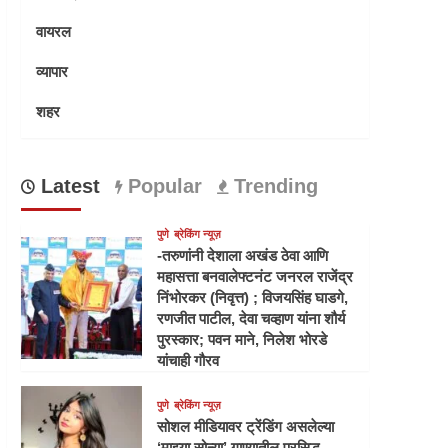
वायरल
व्यापार
शहर
Latest
Popular
Trending
पुणे
ब्रेकिंग न्यूज़
-तरुणांनी देशाला अखंड ठेवा आणि
महासत्ता बनवालेफ्टनंट जनरल राजेंद्र
निंभोरकर (निवृत्त) ; विजयसिंह घाडगे,
रणजीत पाटील, देवा चव्हाण यांना शौर्य
पुरस्कार; पवन माने, निलेश भोरडे
यांचाही गौरव
पुणे
ब्रेकिंग न्यूज़
सोशल मीडियावर ट्रेंडिंग असलेल्या
‘माझ्या सोन्या’ गाण्यातील प्रसिद्ध