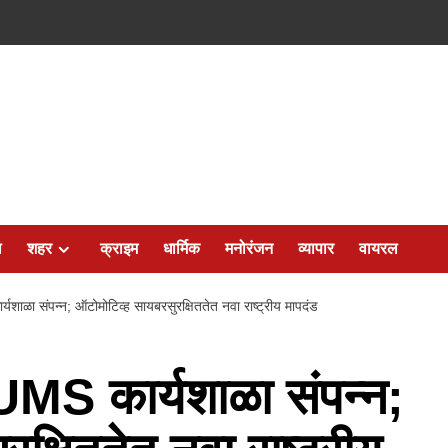
ल
शहर
क्राइम
धार्मिक
मनोरंजन
व्यापार
वायरल
ाळा संपन्न; ऑटोमोटिव्ह सायबरसुरक्षिततेत नवा राष्ट्रीय मापदंड
MS कार्यशाळा संपन्न;