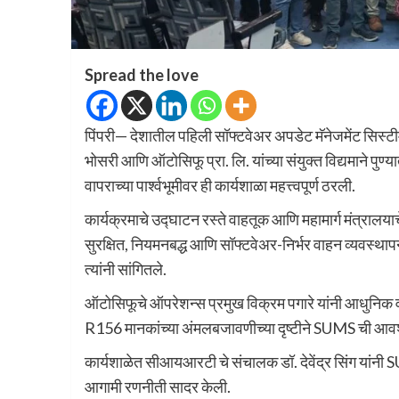
Spread the love
पिंपरी— देशातील पहिली सॉफ्टवेअर अपडेट मॅनेजमेंट सिस्टी
भोसरी आणि ऑटोसिफू प्रा. लि. यांच्या संयुक्त विद्यमाने पुण
वापराच्या पार्श्वभूमीवर ही कार्यशाळा महत्त्वपूर्ण ठरली.
कार्यक्रमाचे उद्घाटन रस्ते वाहतूक आणि महामार्ग मंत्राल
सुरक्षित, नियमनबद्ध आणि सॉफ्टवेअर-निर्भर वाहन व्यवस्थ
त्यांनी सांगितले.
ऑटोसिफूचे ऑपरेशन्स प्रमुख विक्रम पगारे यांनी आधुनिक 
R156 मानकांच्या अंमलबजावणीच्या दृष्टीने SUMS ची आवश्
कार्यशाळेत सीआयआरटी चे संचालक डॉ. देवेंद्र सिंग यांनी
आगामी रणनीती सादर केली.