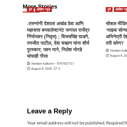
More Stories
पुणे
ब्रेकिंग न्यूज़
पुणे
ब्रेकिंग न्य
-तरुणांनी देशाला अखंड ठेवा आणि
सोशल मीडिया
महासत्ता बनवालेफ्टनंट जनरल राजेंद्र
‘माझ्या सोन्य
निंभोरकर (निवृत्त) ; विजयसिंह घाडगे,
अभिनेत्री ऐश
रणजीत पाटील, देवा चव्हाण यांना शौर्य
तरी कोण?
पुरस्कार; पवन माने, निलेश भोरडे
Neelam kul
यांचाही गौरव
August 8, 2
Neelam kulkarni – 8767827717
August 8, 2026
0
Leave a Reply
Your email address will not be published.
Required f