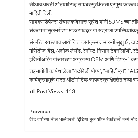
सीआयआरटी ऑटोमोटिव्ह सायबरसुरक्षितता प्रमुख फारुख मख
माहिती दिली.
सायबर डिफेन्स संचालक वैशाख सुरेश यांनी SUMS च्या ता
संकल्पना सुलभरीत्या मांडल्याबद्दल या सत्राला उपस्थितां
संकरित स्वरूपात आयोजित कार्यक्रमात मारुती सुझुकी, टाटा मोट
मर्सिडीज-बेंझ, अशोक लेलँड, रेनॉल्ट-निसान टेक्नॉलॉजी, स
इंजिनीअरिंग यांसारख्या अग्रगण्य OEM आणि टियर-1 कंपन्
सहभागींनी कार्यशाळेला “वेळोवेळी योग्य”, “माहितीपूर्ण”, “
कार्यक्रमामुळे भारत ऑटोमोटिव्ह सायबरसुरक्षिततेत नव्या राष्
Post Views:
113
Previous:
दीड वर्षाच्या नील भालेवरची ‘इंडिया बुक ऑफ रेकॉर्ड्स’ मध्ये नोंद