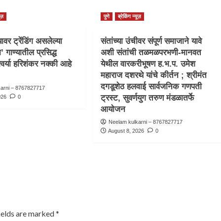
ूज़
पुणे
ब्रेकिंग न्यूज़
वर ट्रेंडिंग असलेल्या
संतांच्या उंचीवर संपूर्ण समाजाने यावे
ा’ गाण्यातील प्रसिद्ध
अशी संतांची तळमळपरभणी-मानवत
्वर्या हरिशंकर नक्की आहे
येथील वारकरीभूषण ह.भ.प. उमेश
महाराज दशरथे यांचे कीर्तन ; श्रीमंत
दगडूशेठ हलवाई सार्वजनिक गणपती
karni – 8767827717
ट्रस्ट, सुवर्णयुग तरुण मंडळातर्फे
026
0
आयोजन
Neelam kulkarni – 8767827717
August 8, 2026
0
ields are marked
*