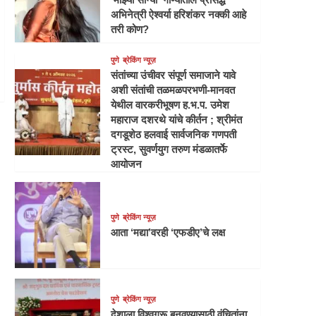
अभिनेत्री ऐश्वर्या हरिशंकर नक्की आहे
तरी कोण?
पुणे
ब्रेकिंग न्यूज़
संतांच्या उंचीवर संपूर्ण समाजाने यावे
अशी संतांची तळमळपरभणी-मानवत
येथील वारकरीभूषण ह.भ.प. उमेश
महाराज दशरथे यांचे कीर्तन ; श्रीमंत
दगडूशेठ हलवाई सार्वजनिक गणपती
ट्रस्ट, सुवर्णयुग तरुण मंडळातर्फे
आयोजन
पुणे
ब्रेकिंग न्यूज़
आता ‘मद्या’वरही ‘एफडीए’चे लक्ष
पुणे
ब्रेकिंग न्यूज़
देशाला विश्वगुरू बनवण्यासाठी वंचितांना