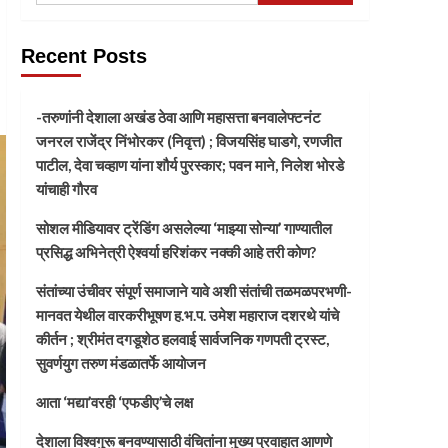
Recent Posts
-तरुणांनी देशाला अखंड ठेवा आणि महासत्ता बनवालेफ्टनंट
जनरल राजेंद्र निंभोरकर (निवृत्त) ; विजयसिंह घाडगे, रणजीत
पाटील, देवा चव्हाण यांना शौर्य पुरस्कार; पवन माने, निलेश भोरडे
यांचाही गौरव
सोशल मीडियावर ट्रेंडिंग असलेल्या ‘माझ्या सोन्या’ गाण्यातील
प्रसिद्ध अभिनेत्री ऐश्वर्या हरिशंकर नक्की आहे तरी कोण?
संतांच्या उंचीवर संपूर्ण समाजाने यावे अशी संतांची तळमळपरभणी-
मानवत येथील वारकरीभूषण ह.भ.प. उमेश महाराज दशरथे यांचे
कीर्तन ; श्रीमंत दगडूशेठ हलवाई सार्वजनिक गणपती ट्रस्ट,
सुवर्णयुग तरुण मंडळातर्फे आयोजन
आता ‘मद्या’वरही ‘एफडीए’चे लक्ष
देशाला विश्वगुरू बनवण्यासाठी वंचितांना मुख्य प्रवाहात आणणे