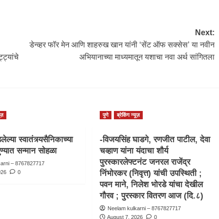
Next:
डेन्व्हर फॉर मेन आणि शाहरुख खान यांनी ‘सेंट ऑफ सक्सेस’ या नवीन
ट्यांचे
अभियानाच्या माध्यमातून यशाचा नवा अर्थ सांगितला
ूज़
पुणे
ब्रेकिंग न्यूज़
ेल्या स्वातंत्र्यसैनिकाच्या
-विजयसिंह घाडगे, रणजीत पाटील, देवा
ुण्यात सन्मान सोहळा
चव्हाण यांना यंदाचा शौर्य
पुरस्कारलेफ्टनंट जनरल राजेंद्र
karni – 8767827717
निंभोरकर (निवृत्त) यांची उपस्थिती ;
026
0
पवन माने, निलेश भोरडे यांचा देखील
गौरव ; पुरस्कार वितरण आज (दि.८)
Neelam kulkarni – 8767827717
August 7, 2026
0