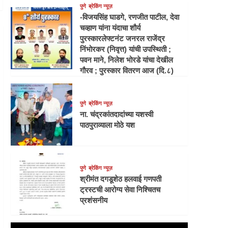
पुणे
ब्रेकिंग न्यूज़
-विजयसिंह घाडगे, रणजीत पाटील, देवा
चव्हाण यांना यंदाचा शौर्य
पुरस्कारलेफ्टनंट जनरल राजेंद्र
निंभोरकर (निवृत्त) यांची उपस्थिती ;
पवन माने, निलेश भोरडे यांचा देखील
गौरव ; पुरस्कार वितरण आज (दि.८)
पुणे
ब्रेकिंग न्यूज़
ना. चंद्रकांतदादांच्या यशस्वी
पाठपुराव्याला मोठे यश
पुणे
ब्रेकिंग न्यूज़
श्रीमंत दगडूशेठ हलवाई गणपती
ट्रस्टची आरोग्य सेवा निश्चितच
प्रशंसनीय