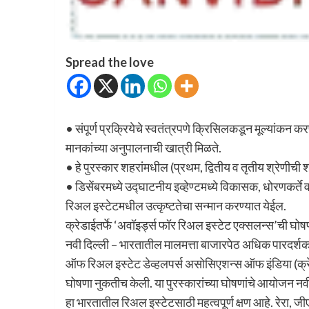
Spread the love
• संपूर्ण प्रक्रियेचे स्‍वतंत्रपणे क्रिसिलकडून मूल्‍यांकन कर
मानकांच्‍या अनुपालनाची खात्री मिळते.
• हे पुरस्‍कार शहरांमधील (प्रथम, द्वितीय व तृतीय श्रेणीची 
• डिसेंबरमध्‍ये उद्घाटनीय इव्‍हेण्‍टमध्‍ये विकासक, धोरणकर्ते
रिअल इस्‍टेटमधील उत्‍कृष्‍टतेचा सन्‍मान करण्‍यात येईल.
क्रेडाईतर्फे ‘अवॉइर्ड्स फॉर रिअल इस्‍टेट एक्‍सलन्‍स’ची घोष
नवी दिल्ली – भारतातील मालमत्ता बाजारपेठ अधिक पारदर्शक, वि
ऑफ रिअल इस्‍टेट डेव्‍हलपर्स असोसिएशन्‍स ऑफ इंडिया (क्रेडा
घोषणा नुकतीच केली. या पुरस्कारांच्या घोषणांचे आयोजन नवी
हा भारतातील रिअल इस्‍टेटसाठी महत्वपूर्ण क्षण आहे. रेरा