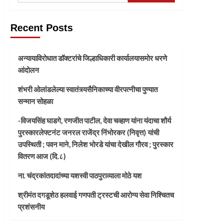
Recent Posts
अन्यायाविरोधात डॉक्टरांचे जिल्हाधिकारी कार्यालयासमोर धरणे
आंदोलन
शंभरी ओलांडलेल्या स्वातंत्र्यसैनिकाच्या वीरपत्नीचा पुण्यात
सन्मान सोहळा
-विजयसिंह घाडगे, रणजीत पाटील, देवा चव्हाण यांना यंदाचा शौर्य
पुरस्कारलेफ्टनंट जनरल राजेंद्र निंभोरकर (निवृत्त) यांची
उपस्थिती ; पवन माने, निलेश भोरडे यांचा देखील गौरव ; पुरस्कार
वितरण आज (दि.८)
ना. चंद्रकांतदादांच्या यशस्वी पाठपुराव्याला मोठे यश
श्रीमंत दगडूशेठ हलवाई गणपती ट्रस्टची आरोग्य सेवा निश्चितच
प्रशंसनीय