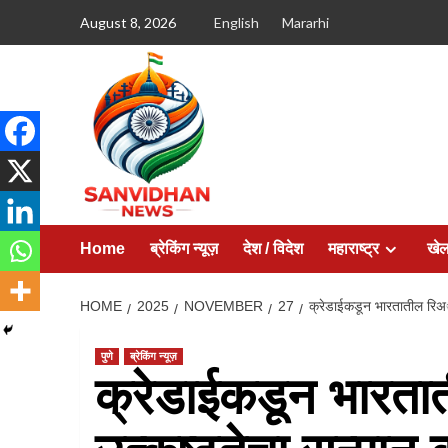
August 8, 2026
English
Mararhi
Home
ब्रेकिंग न्यूज़
देश / विदेश
महाराष्ट्र
खे
HOME
2025
NOVEMBER
27
क्रेडाईकडून भारतातील रिअॅल्‍
पुणे
ब्रेकिंग न्यूज़
क्रेडाईकडून भारता