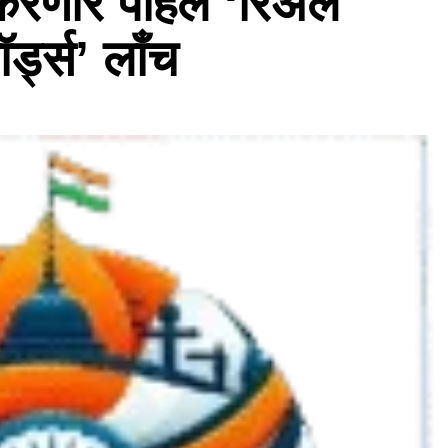
न करणारे पहिले ‘रिअल
ॉर्ड्स’ लाँच