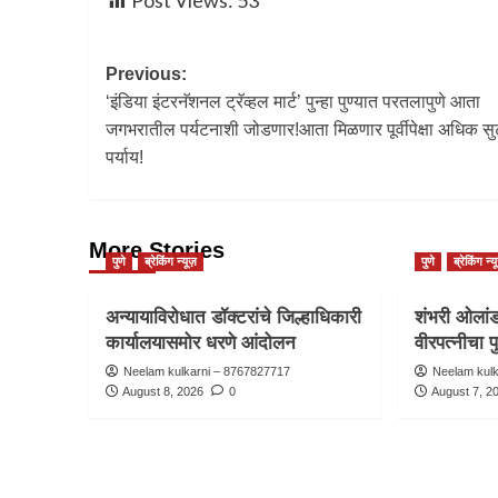
Post Views:
53
Previous:
‘इंडिया इंटरनॅशनल ट्रॅव्हल मार्ट’ पुन्हा पुण्यात परतलापुणे आता
जगभरातील पर्यटनाशी जोडणार!आता मिळणार पूर्वीपेक्षा अधिक सुट्
पर्याय!
More Stories
पुणे
ब्रेकिंग न्यूज़
पुणे
ब्रेकिंग न्य
अन्यायाविरोधात डॉक्टरांचे जिल्हाधिकारी
शंभरी ओलांडल
कार्यालयासमोर धरणे आंदोलन
वीरपत्नीचा प
Neelam kulkarni – 8767827717
Neelam kul
August 8, 2026
0
August 7, 2