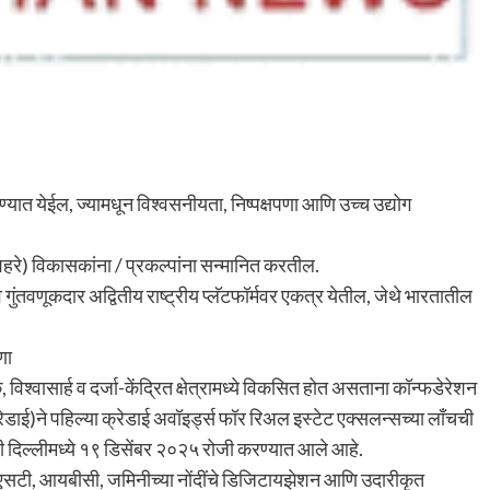
ण्‍यात येईल, ज्‍यामधून विश्वसनीयता, निष्‍पक्षपणा आणि उच्‍च उद्योग
शहरे) विकासकांना / प्रकल्‍पांना सन्‍मानित करतील.
 व गुंतवणूकदार अद्वितीय राष्‍ट्रीय प्‍लॅटफॉर्मवर एकत्र येतील, जेथे भारतातील
णा
श्वासार्ह व दर्जा-केंद्रित क्षेत्रामध्‍ये विकसित होत असताना कॉन्‍फडेरेशन
ई)ने पहिल्‍या क्रेडाई अवॉइर्ड्स फॉर रिअल इस्‍टेट एक्‍सलन्‍सच्‍या लाँचची
 दिल्‍लीमध्‍ये १९ डिसेंबर २०२५ रोजी करण्‍यात आले आहे.
, जीएसटी, आयबीसी, जमिनीच्या नोंदींचे डिजिटायझेशन आणि उदारीकृत