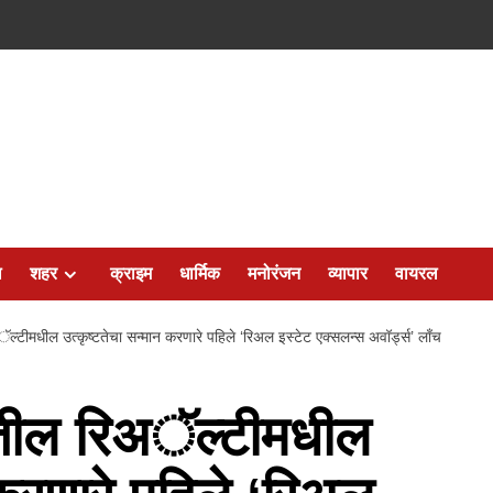
ल
शहर
क्राइम
धार्मिक
मनोरंजन
व्यापार
वायरल
टीमधील उत्कृष्‍टतेचा सन्‍मान करणारे पहिले ‘रिअल इस्‍टेट एक्‍सलन्‍स अवॉर्ड्स’ लाँच
तील रिअॅल्‍टीमधील