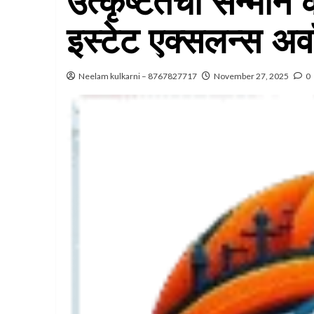
उत्कृष्‍टतेचा सन्‍मा
इस्‍टेट एक्‍सलन्‍स अव
Neelam kulkarni – 8767827717
November 27, 2025
0