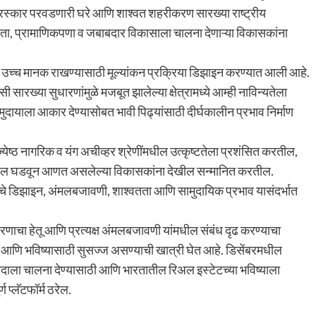
स्‍कार परवडणारी घरे आणि शाश्वत शहरीकरण सारख्या राष्‍ट्रीय
नाविन्‍यता, प्रामाणिकपणा व जबाबदार विकासाला चालना देणाऱ्या विकासकांना
ाचे उच्‍च मानक राखण्यासाठी मूल्‍यांकन प्रक्रिया डिझाइन करण्‍यात आली आहे.
सारख्‍या सुधारणांमुळे मजबूत झालेल्‍या क्षेत्रामध्‍ये आम्‍ही नाविन्‍यतेला
ायाला आकार देण्‍यासोबत भावी पिढ्यांसाठी दीर्घकालीन प्रभाव निर्माण
‍येष्‍ठ नागरिक व यंग अचीव्‍हर श्रेणींमधील उत्‍कृष्‍टतेला प्रशंसित करतील,
‍ये बदल घडवून आणत असलेल्‍या विकासकांना देखील सन्‍मानित करतील.
्रेणीचे डिझाइन, अंमलबजावणी, शाश्वतता आणि सामुदायिक प्रभाव यासंदर्भात
णाचा हेतू आणि प्रत्‍यक्ष अंमलबजावणी यांमधील संबंध दृढ करण्‍याचा
 आणि भविष्‍यासाठी सुसज्‍ज असण्‍याची खात्री घेत आहे. डिसेंबरमधील
ादाला चालना देण्‍यासाठी आणि भारतातील रिअल इस्‍टेटच्‍या भविष्‍याला
 प्‍लॅटफॉर्म ठरेल.