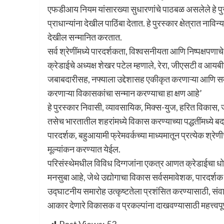
एफडीआय नियम यांसारख्या सुधारणांचे पाठबळ असलेले हे पुर
प्राधान्यांना देखील पाठिंबा देतात. हे पुरस्‍कार क्षेत्रात 
देखील सन्‍मानित करतात.
सर्व श्रेणींमध्‍ये पारदर्शकता, विश्वसनीयता आणि निष्‍पक्षपण
क्रेडाईचे अध्‍यक्ष शेखर पटेल म्‍हणाले, रेरा, जीएसटी व आयबीसी 
जबाबदारीसह, नफ्याला उद्देशासह एकीकृत करणाऱ्या आणि समुद
करणाऱ्या विकासकांचा सन्मान करण्याचा हा क्षण आहे’
हे पुरस्कार निवासी, व्‍यावसायिक, मिक्‍स-युज, हरित विकास, ज्
तसेच भारतातील शहरांमध्‍ये विकास करण्‍याच्‍या पद्धतींमध्
पारदर्शक, बहुआयामी फ्रेमवर्कच्‍या माध्‍यमातून प्रत्‍येक श
मूल्‍यांकन करण्‍यात येईल.
परिसंस्‍थेमधील विविध दिग्‍गजांना एकत्र आणत क्रेडाईचा धोर
मनसुबा आहे, जेथे उद्योगाचा विकास सर्वसमावेशक, पारदर्शक
उद्घाटनीय समारोह उत्‍कृष्‍टतेला प्रशंसित करण्‍यासाठी, संव
आकार देणारे विकासक व प्रकल्‍पांना दाखवण्‍यासाठी महत्त्वपूर्ण