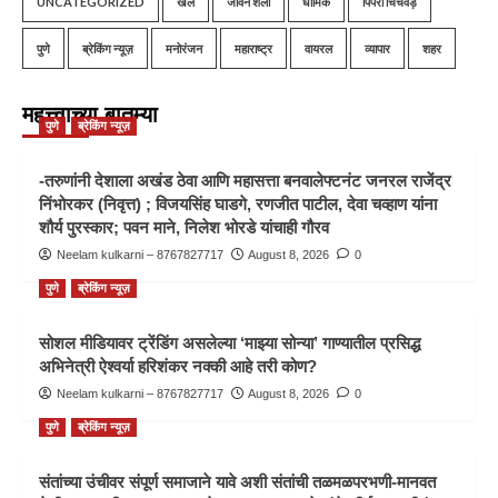
UNCATEGORIZED
खेल
जीवन शैली
धार्मिक
पिंपरी चिंचवड़
पुणे
ब्रेकिंग न्यूज़
मनोरंजन
महाराष्ट्र
वायरल
व्यापार
शहर
महत्त्वाच्या बातम्या
पुणे
ब्रेकिंग न्यूज़
-तरुणांनी देशाला अखंड ठेवा आणि महासत्ता बनवालेफ्टनंट जनरल राजेंद्र
निंभोरकर (निवृत्त) ; विजयसिंह घाडगे, रणजीत पाटील, देवा चव्हाण यांना
शौर्य पुरस्कार; पवन माने, निलेश भोरडे यांचाही गौरव
Neelam kulkarni – 8767827717
August 8, 2026
0
पुणे
ब्रेकिंग न्यूज़
सोशल मीडियावर ट्रेंडिंग असलेल्या ‘माझ्या सोन्या’ गाण्यातील प्रसिद्ध
अभिनेत्री ऐश्वर्या हरिशंकर नक्की आहे तरी कोण?
Neelam kulkarni – 8767827717
August 8, 2026
0
पुणे
ब्रेकिंग न्यूज़
संतांच्या उंचीवर संपूर्ण समाजाने यावे अशी संतांची तळमळपरभणी-मानवत