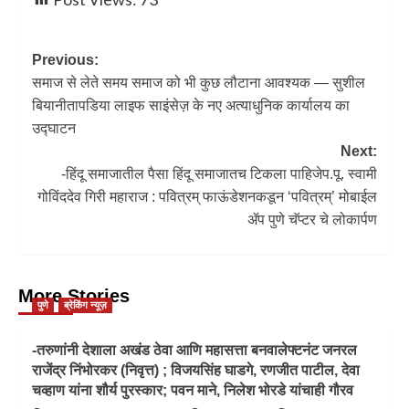
Previous:
समाज से लेते समय समाज को भी कुछ लौटाना आवश्यक — सुशील
बियानीतापडिया लाइफ साइंसेज़ के नए अत्याधुनिक कार्यालय का
उद्घाटन
Next:
-हिंदू समाजातील पैसा हिंदू समाजातच टिकला पाहिजेप.पू. स्वामी
गोविंददेव गिरी महाराज : पवित्रम् फाऊंडेशनकडून ‘पवित्रम्’ मोबाईल
ॲप पुणे चॅप्टर चे लोकार्पण
More Stories
पुणे
ब्रेकिंग न्यूज़
-तरुणांनी देशाला अखंड ठेवा आणि महासत्ता बनवालेफ्टनंट जनरल
राजेंद्र निंभोरकर (निवृत्त) ; विजयसिंह घाडगे, रणजीत पाटील, देवा
चव्हाण यांना शौर्य पुरस्कार; पवन माने, निलेश भोरडे यांचाही गौरव