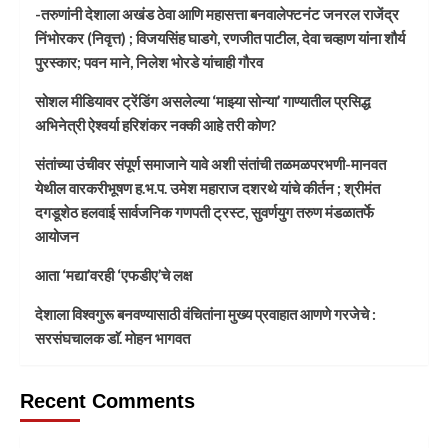
-तरुणांनी देशाला अखंड ठेवा आणि महासत्ता बनवालेफ्टनंट जनरल राजेंद्र
निंभोरकर (निवृत्त) ; विजयसिंह घाडगे, रणजीत पाटील, देवा चव्हाण यांना शौर्य
पुरस्कार; पवन माने, निलेश भोरडे यांचाही गौरव
सोशल मीडियावर ट्रेंडिंग असलेल्या ‘माझ्या सोन्या’ गाण्यातील प्रसिद्ध
अभिनेत्री ऐश्वर्या हरिशंकर नक्की आहे तरी कोण?
संतांच्या उंचीवर संपूर्ण समाजाने यावे अशी संतांची तळमळपरभणी-मानवत
येथील वारकरीभूषण ह.भ.प. उमेश महाराज दशरथे यांचे कीर्तन ; श्रीमंत
दगडूशेठ हलवाई सार्वजनिक गणपती ट्रस्ट, सुवर्णयुग तरुण मंडळातर्फे
आयोजन
आता ‘मद्या’वरही ‘एफडीए’चे लक्ष
देशाला विश्वगुरू बनवण्यासाठी वंचितांना मुख्य प्रवाहात आणणे गरजेचे :
सरसंघचालक डाॅ. मोहन भागवत
Recent Comments