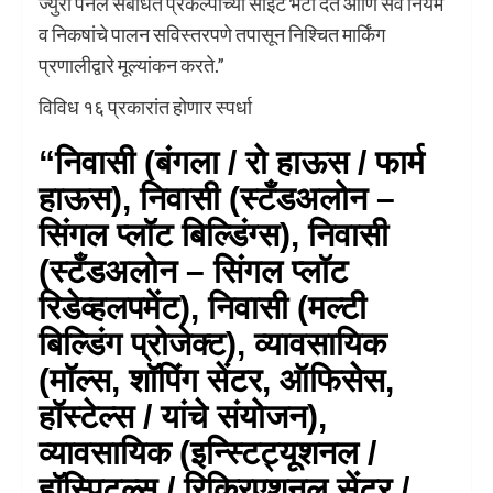
ज्युरी पॅनेल संबंधित प्रकल्पांच्या साइट भेटी देते आणि सर्व नियम
व निकषांचे पालन सविस्तरपणे तपासून निश्चित मार्किंग
प्रणालीद्वारे मूल्यांकन करते.”
विविध १६ प्रकारांत होणार स्पर्धा
“निवासी (बंगला / रो हाऊस / फार्म
हाऊस), निवासी (स्टँडअलोन –
सिंगल प्लॉट बिल्डिंग्स), निवासी
(स्टँडअलोन – सिंगल प्लॉट
रिडेव्हलपमेंट), निवासी (मल्टी
बिल्डिंग प्रोजेक्ट), व्यावसायिक
(मॉल्स, शॉपिंग सेंटर, ऑफिसेस,
हॉस्टेल्स / यांचे संयोजन),
व्यावसायिक (इन्स्टिट्यूशनल /
हॉस्पिटल्स / रिक्रिएशनल सेंटर /