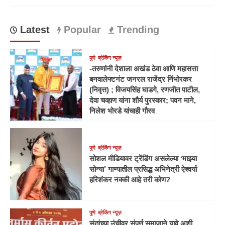
Latest
Popular
Trending
पुणे
ब्रेकिंग न्यूज़
-तरुणांनी देशाला अखंड ठेवा आणि महासत्ता
बनवालेफ्टनंट जनरल राजेंद्र निंभोरकर
(निवृत्त) ; विजयसिंह घाडगे, रणजीत पाटील,
देवा चव्हाण यांना शौर्य पुरस्कार; पवन माने,
निलेश भोरडे यांचाही गौरव
पुणे
ब्रेकिंग न्यूज़
सोशल मीडियावर ट्रेंडिंग असलेल्या ‘माझ्या
सोन्या’ गाण्यातील प्रसिद्ध अभिनेत्री ऐश्वर्या
हरिशंकर नक्की आहे तरी कोण?
पुणे
ब्रेकिंग न्यूज़
संतांच्या उंचीवर संपूर्ण समाजाने यावे अशी