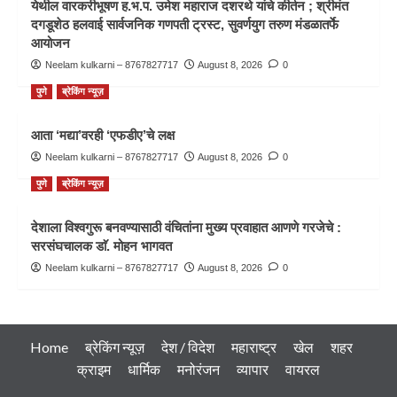
येथील वारकरीभूषण ह.भ.प. उमेश महाराज दशरथे यांचे कीर्तन ; श्रीमंत
दगडूशेठ हलवाई सार्वजनिक गणपती ट्रस्ट, सुवर्णयुग तरुण मंडळातर्फे
आयोजन
Neelam kulkarni – 8767827717
August 8, 2026
0
पुणे
ब्रेकिंग न्यूज़
आता ‘मद्या’वरही ‘एफडीए’चे लक्ष
Neelam kulkarni – 8767827717
August 8, 2026
0
पुणे
ब्रेकिंग न्यूज़
देशाला विश्वगुरू बनवण्यासाठी वंचितांना मुख्य प्रवाहात आणणे गरजेचे :
सरसंघचालक डाॅ. मोहन भागवत
Neelam kulkarni – 8767827717
August 8, 2026
0
Home
ब्रेकिंग न्यूज़
देश / विदेश
महाराष्ट्र
खेल
शहर
क्राइम
धार्मिक
मनोरंजन
व्यापार
वायरल