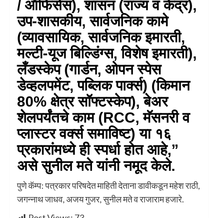
/ ऑफिसेस), शासन (राज्य व केंद्र),
उप-शासकीय, सार्वजनिक कामे
(व्यावसायिक, सार्वजनिक इमारती,
मल्टी-यूज बिल्डिंग्स, विशेष इमारती),
लँडस्केप (गार्डन, ओपन स्पेस
डेव्हलपमेंट, पब्लिक पार्क्स) (किमान
80% क्षेत्र सॉफ्टस्केप), बेअर
शेलपर्यंतचे काम (RCC, मॅसनरी व
प्लास्टर वर्क्स समाविष्ट) या १६
प्रकारांमध्ये ही स्पर्धा होत आहे,”
असे सुनील मते यांनी नमूद केले.
पुणे कॅम्प: पत्रकार परिषदेत माहिती देताना डावीकडून महेश राठी,
जगन्नाथ जाधव, अजय गुजर, सुनील मते व राजाराम हजारे.
Post Views:
73