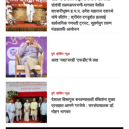
संतांची तळमळपरभणी-मानवत येथील
वारकरीभूषण ह.भ.प. उमेश महाराज दशरथे
यांचे कीर्तन ; श्रीमंत दगडूशेठ हलवाई
सार्वजनिक गणपती ट्रस्ट, सुवर्णयुग तरुण
मंडळातर्फे आयोजन
पुणे
ब्रेकिंग न्यूज़
आता ‘मद्या’वरही ‘एफडीए’चे लक्ष
पुणे
ब्रेकिंग न्यूज़
देशाला विश्वगुरू बनवण्यासाठी वंचितांना मुख्य
प्रवाहात आणणे गरजेचे : सरसंघचालक डाॅ.
मोहन भागवत