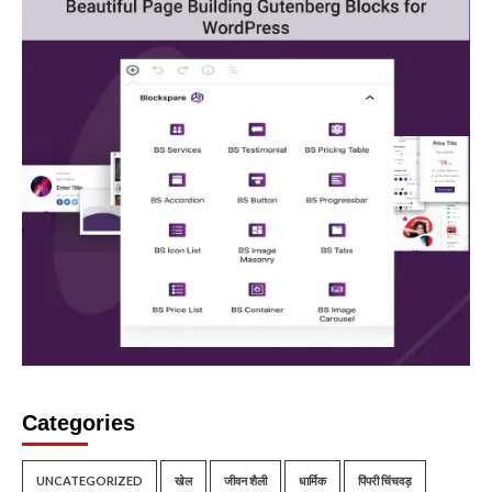
Categories
UNCATEGORIZED
खेल
जीवन शैली
धार्मिक
पिंपरी चिंचवड़