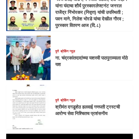
यांना यंदाचा शौर्य पुरस्कारलेफ्टनंट जनरल
राजेंद्र निंभोरकर (निवृत्त) यांची उपस्थिती ;
पवन माने, निलेश भोरडे यांचा देखील गौरव ;
पुरस्कार वितरण आज (दि.८)
पुणे
ब्रेकिंग न्यूज़
ना. चंद्रकांतदादांच्या यशस्वी पाठपुराव्याला मोठे
यश
पुणे
ब्रेकिंग न्यूज़
श्रीमंत दगडूशेठ हलवाई गणपती ट्रस्टची
आरोग्य सेवा निश्चितच प्रशंसनीय