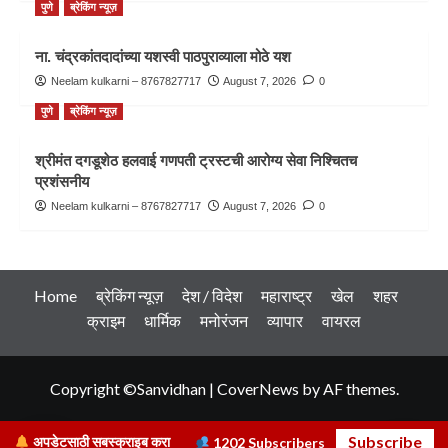
पुणे
ब्रेकिंग न्यूज़
ना. चंद्रकांतदादांच्या यशस्वी पाठपुराव्याला मोठे यश
Neelam kulkarni – 8767827717
August 7, 2026
0
पुणे
ब्रेकिंग न्यूज़
श्रीमंत दगडूशेठ हलवाई गणपती ट्रस्टची आरोग्य सेवा निश्चितच
प्रशंसनीय
Neelam kulkarni – 8767827717
August 7, 2026
0
Home
ब्रेकिंग न्यूज़
देश / विदेश
महाराष्ट्र
खेल
शहर
क्राइम
धार्मिक
मनोरंजन
व्यापार
वायरल
Copyright ©Sanvidhan
|
CoverNews
by AF themes.
Subscribe
अपडेटसाठी सबस्क्राइब करा
1202
Subscribers