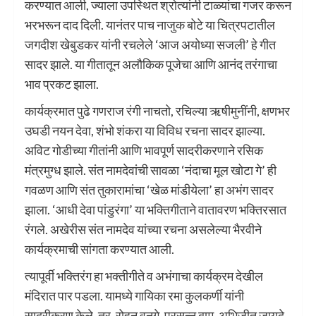
करण्यात आली, ज्याला उपस्थित श्रोत्यांनी टाळ्यांचा गजर करून
भरभरून दाद दिली. यानंतर पाच नाजुक बोटे या चित्रपटातील
जगदीश खेबुडकर यांनी रचलेले ‘आज अयोध्या सजली’ हे गीत
सादर झाले. या गीतातून अलौकिक पूजेचा आणि आनंद तरंगाचा
भाव प्रकट झाला.
कार्यक्रमात पुढे गणराज रंगी नाचतो, रचिल्या ऋषीमुनींनी, क्षणभर
उघडी नयन देवा, शंभो शंकरा या विविध रचना सादर झाल्या.
अविट गोडीच्या गीतांनी आणि भावपूर्ण सादरीकरणाने रसिक
मंत्रमुग्ध झाले. संत नामदेवांची सावळा ‘नंदाचा मूल खोटा गे’ ही
गवळण आणि संत तुकारामांचा ‘खेळ मांडीयेला’ हा अभंग सादर
झाला. ‘आधी देवा पांडुरंगा’ या भक्तिगीताने वातावरण भक्तिरसात
रंगले. अखेरीस संत नामदेव यांच्या रचना असलेल्या भैरवीने
कार्यक्रमाची सांगता करण्यात आली.
त्यापूर्वी भक्तिरंग हा भक्तीगीते व अभंगाचा कार्यक्रम देखील
मंदिरात पार पडला. यामध्ये गायिका रमा कुलकर्णी यांनी
सादरीकरण केले. तर, रोहन वनगे, प्रसन्न बाम, अभिजीत जायदे