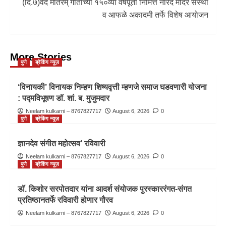
(दि.७)वंदे मातरम् गीताच्या १५०व्या वर्षपूर्ती निमित्त नारद मंदिर संस्था
व आफळे अकादमी तर्फे विशेष आयोजन
More Stories
पुणे
ब्रेकिंग न्यूज़
‘विनायकी’ विनायक निम्हण शिष्यवृत्ती म्हणजे समाज घडवणारी योजना
: पद्मविभूषण डॉ. शां. ब. मुजुमदार
Neelam kulkarni – 8767827717
August 6, 2026
0
पुणे
ब्रेकिंग न्यूज़
ज्ञानदेव संगीत महोत्सव’ रविवारी
Neelam kulkarni – 8767827717
August 6, 2026
0
पुणे
ब्रेकिंग न्यूज़
डॉ. किशोर सरपोतदार यांना आदर्श संयोजक पुरस्काररंगत-संगत
प्रतिष्ठानतर्फे रविवारी होणार गौरव
Neelam kulkarni – 8767827717
August 6, 2026
0