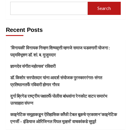
Search
Recent Posts
‘विनायकी’ विनायक निम्हण शिष्यवृत्ती म्हणजे समाज घडवणारी योजना :
पद्मविभूषण डॉ. शां. ब. मुजुमदार
ज्ञानदेव संगीत महोत्सव’ रविवारी
डॉ. किशोर सरपोतदार यांना आदर्श संयोजक पुरस्काररंगत-संगत
प्रतिष्ठानतर्फे रविवारी होणार गौरव
दुर्गा ब्रिगेड राष्ट्रीय पक्षातर्फे पोलीस बांधवांना रेनकोट वाटप समारंभ
उत्साहात संपन्न
काइनेटिक समूहाकडून ऐतिहासिक काँफी टेबल बूकचे प्रकाशन‘काइनेटिक
एनर्जी – इंडियाज ओरिजिनल पिपल मूव्हर्स’ वाचकांकडे सुपूर्त