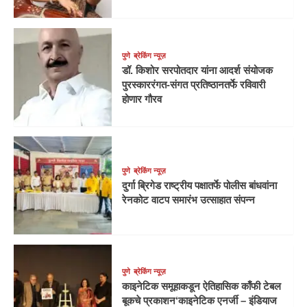
पुणे
ब्रेकिंग न्यूज़
डॉ. किशोर सरपोतदार यांना आदर्श संयोजक
पुरस्काररंगत-संगत प्रतिष्ठानतर्फे रविवारी
होणार गौरव
पुणे
ब्रेकिंग न्यूज़
दुर्गा ब्रिगेड राष्ट्रीय पक्षातर्फे पोलीस बांधवांना
रेनकोट वाटप समारंभ उत्साहात संपन्न
पुणे
ब्रेकिंग न्यूज़
काइनेटिक समूहाकडून ऐतिहासिक काँफी टेबल
बूकचे प्रकाशन‘काइनेटिक एनर्जी – इंडियाज