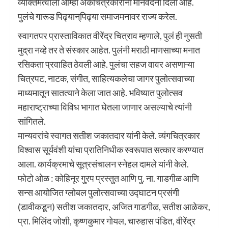
व्यक्तिमत्वाला आम्ही अर्कचित्रकारांनी मानवंदना दिली आहे.
पुलंचे गारूड पिढ्यान्‌‍पिढ्या समाजमनावर राज्य करेल.
स्वागतपर प्रास्ताविकात वीरेंद्र चित्राव म्हणाले, पुलं ही नुसती
मुद्रा नव्हे तर ते संस्कार आहेत. पुलंनी मराठी माणसाच्या मनात
रसिकता प्रवाहित ठेवली आहे. पुलंचा सहज वावर असणाऱ्या
चित्रपट, नाटक, संगीत, साहित्यकलेचा जागर पुलोत्सवाच्या
माध्यमातून सातत्याने केला जात आहे. भविष्यात पुलोत्सव
महाराष्ट्राच्या विविध भागात घेतला जाणार असल्याचे त्यांनी
सांगितले.
मान्यवरांचे स्वागत सतीश जकातदार यांनी केले. व्यंगचित्रकार
विश्वास सूर्यवंशी यांचा प्रातिनिधीक स्वरूपात सत्कार करण्यात
आला. कार्यक्रमाचे सूत्रसंचालन स्नेहल दामले यांनी केले.
फोटो ओळ : कोहिनूर गु्रप प्रस्तुत आणि पु. ना. गाडगीळ आणि
सन्स आयोजित ग्लोबल पुलोत्सवाच्या उद्घाटन प्रसंगी
(डावीकडून) सतीश जकातदार, अजित गाडगीळ, सतीश आळेकर,
प्रा. मिलिंद जोशी, कृष्णकुमार गोयल, चारुहास पंडित, वीरेंद्र