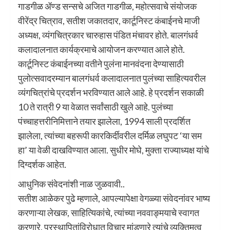
गाडगीळ ॲण्ड सन्सचे अजित गाडगीळ, महोत्सवाचे संयोजक
वीरेंद्र चित्राव, सतीश जकातदार, कार्टूनिस्ट कंबाईनचे माजी
अध्यक्ष, व्यंगचित्रकार चारुहास पंडित मंचावर होते. बालगंधर्व
कलादालनात कार्यक्रमाचे आयोजन करण्यात आले होते.
कार्टूनिस्ट कंबाईनच्या वतीने पुलंना मानवंदना देण्यासाठी
पुलोत्सवादरम्यान बालगंधर्व कलादालनात पुलंच्या साहित्यवरील
व्यंगचित्रांचे प्रदर्शन भरविण्यात आले आहे. हे प्रदर्शन सकाळी
10 ते रात्री 9 या वेळात सर्वांसाठी खुले आहे. पुलंच्या
पंच्चाहत्तरीनिमित्ताने तयार झालेला, 1994 साली प्रदर्शित
झालेला, त्यांच्या बहरूपी कारकिर्दीवरील दर्मिळ लघुपट ‌‘या सम
हा‌’ या वेळी दाखविण्यात आला. सुधीर मोघे, मुक्ता राज्याध्यक्ष यांचे
दिग्दर्शक आहेत.
आधुनिक संवेदनांशी नाळ जुळवावी..
सतीश आळेकर पुढे म्हणाले, आपल्यापेक्षा वेगळ्या संवेदनांवर भाष्य
करणाऱ्या लेखक, साहित्यिकांचे, त्यांच्या नववाङ्मयाचे स्वागत
करणारे, प्रस्थापितांविरोधात विचार मांडणारे त्यांचे व्यक्तिमत्व