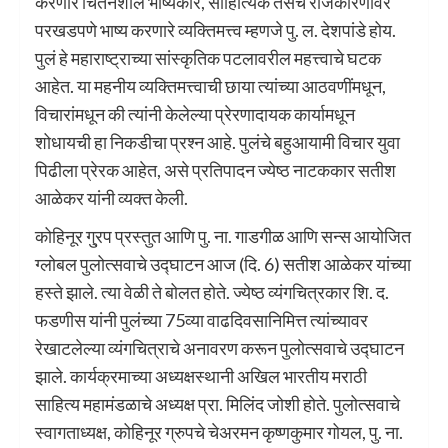
करणारे चिंतनशील भाष्यकार, साहित्यिक तसेच राजकारणावर
परखडपणे भाष्य करणारे व्यक्तिमत्त्व म्हणजे पु. ल. देशपांडे होय.
पुलं हे महाराष्ट्राच्या सांस्कृतिक पटलावरील महत्त्वाचे घटक
आहेत. या महनीय व्यक्तिमत्त्वाची छाया त्यांच्या आठवणींमधून,
विचारांमधून की त्यांनी केलेल्या प्रेरणादायक कार्यामधून
शोधायची हा निकडीचा प्रश्न आहे. पुलंचे बहुआयामी विचार युवा
पिढीला प्रेरक आहेत, असे प्रतिपादन ज्येष्ठ नाटककार सतीश
आळेकर यांनी व्यक्त केली.
कोहिनूर गु्रप प्रस्तुत आणि पु. ना. गाडगीळ आणि सन्स आयोजित
ग्लोबल पुलोत्सवाचे उद्घाटन आज (दि. 6) सतीश आळेकर यांच्या
हस्ते झाले. त्या वेळी ते बोलत होते. ज्येष्ठ व्यंगचित्रकार शि. द.
फडणीस यांनी पुलंच्या 75व्या वाढदिवसानिमित्त त्यांच्यावर
रेखाटलेल्या व्यंगचित्राचे अनावरण करून पुलोत्सवाचे उद्घाटन
झाले. कार्यक्रमाच्या अध्यक्षस्थानी अखिल भारतीय मराठी
साहित्य महामंडळाचे अध्यक्ष प्रा. मिलिंद जोशी होते. पुलोत्सवाचे
स्वागताध्यक्ष, कोहिनूर ग्रुपचे चेअरमन कृष्णकुमार गोयल, पु. ना.