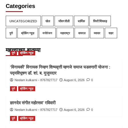
Categories
UNCATEGORIZED
खेल
जीवन शैली
धार्मिक
पिंपरी चिंचवड़
पुणे
ब्रेकिंग न्यूज़
मनोरंजन
महाराष्ट्र
वायरल
व्यापार
शहर
महत्त्वाच्या बातम्या
पुणे
ब्रेकिंग न्यूज़
‘विनायकी’ विनायक निम्हण शिष्यवृत्ती म्हणजे समाज घडवणारी योजना :
पद्मविभूषण डॉ. शां. ब. मुजुमदार
Neelam kulkarni – 8767827717
August 6, 2026
0
पुणे
ब्रेकिंग न्यूज़
ज्ञानदेव संगीत महोत्सव’ रविवारी
Neelam kulkarni – 8767827717
August 6, 2026
0
पुणे
ब्रेकिंग न्यूज़