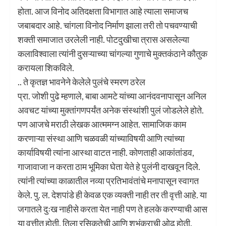
होता. आज विनोद अतिदक्षता विभागात आहे त्याला समाजच
जबाबदार आहे. चांगला विनोद निर्माण झाला तरी तो पचवण्याची
शक्ती समाजात उरलेली नाही. पोटदुखीचा त्रास असलेल्या
कलाविश्वाला त्यांनी दुसऱ्याच्या चांगल्या गुणाचे मुक्तकंठाने कौतुक
करायला शिकविले.
.. ते कृतज्ञ भावनेने केलेले पुलंचे स्मरण ठरेल
प्रा. जोशी पुढे म्हणाले, बाबा आमटे यांच्या आनंदवनापासून अनिल
अवचट यांच्या मुक्तांगणपर्यंत अनेक संस्थांशी पुलं जोडलेले होते.
पण आजचे मराठी लेखक आत्ममग्न आहेत. सामाजिक काम
करणाऱ्या संस्था आणि चळवळी यांच्याविषयी आणि त्यांच्या
कार्याविषयी त्यांना आस्था वाटत नाही. कोणताही आकांतांडव,
गाजावाजा न करता ठाम भूमिका घेता येते हे पुलंनी दाखवून दिले.
त्यांनी त्यांच्या काळातील नव्या प्रतिभावंतांचे मनापासून स्वागत
केले. पु. ल. देशपांडे ही केवळ एक व्यक्ती नाही तर ती वृत्ती आहे. या
जगातले दुःख नाहीसे करता येत नाही पण ते हलके करण्याची आस
या वृत्तीत होती. तिला रसिकतेची आणि शुभंकराची ओढ होती.