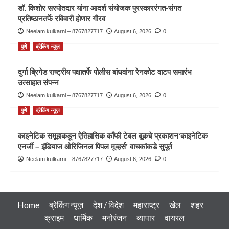
डॉ. किशोर सरपोतदार यांना आदर्श संयोजक पुरस्काररंगत-संगत
प्रतिष्ठानतर्फे रविवारी होणार गौरव
Neelam kulkarni – 8767827717
August 6, 2026
0
पुणे
ब्रेकिंग न्यूज़
दुर्गा ब्रिगेड राष्ट्रीय पक्षातर्फे पोलीस बांधवांना रेनकोट वाटप समारंभ
उत्साहात संपन्न
Neelam kulkarni – 8767827717
August 6, 2026
0
पुणे
ब्रेकिंग न्यूज़
काइनेटिक समूहाकडून ऐतिहासिक काँफी टेबल बूकचे प्रकाशन‘काइनेटिक
एनर्जी – इंडियाज ओरिजिनल पिपल मूव्हर्स’ वाचकांकडे सुपूर्त
Neelam kulkarni – 8767827717
August 6, 2026
0
Home
ब्रेकिंग न्यूज़
देश / विदेश
महाराष्ट्र
खेल
शहर
क्राइम
धार्मिक
मनोरंजन
व्यापार
वायरल