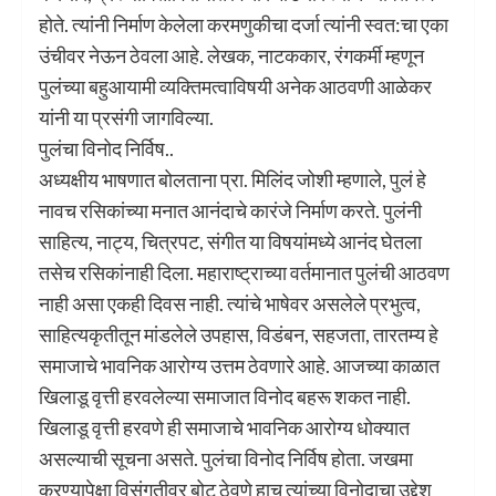
होते. त्यांनी निर्माण केलेला करमणुकीचा दर्जा त्यांनी स्वत:चा एका
उंचीवर नेऊन ठेवला आहे. लेखक, नाटककार, रंगकर्मी म्हणून
पुलंच्या बहुआयामी व्यक्तिमत्वाविषयी अनेक आठवणी आळेकर
यांनी या प्रसंगी जागविल्या.
पुलंचा विनोद निर्विष..
अध्यक्षीय भाषणात बोलताना प्रा. मिलिंद जोशी म्हणाले, पुलं हे
नावच रसिकांच्या मनात आनंदाचे कारंजे निर्माण करते. पुलंनी
साहित्य, नाट्य, चित्रपट, संगीत या विषयांमध्ये आनंद घेतला
तसेच रसिकांनाही दिला. महाराष्ट्राच्या वर्तमानात पुलंची आठवण
नाही असा एकही दिवस नाही. त्यांचे भाषेवर असलेले प्रभुत्व,
साहित्यकृतीतून मांडलेले उपहास, विडंबन, सहजता, तारतम्य हे
समाजाचे भावनिक आरोग्य उत्तम ठेवणारे आहे. आजच्या काळात
खिलाडू वृत्ती हरवलेल्या समाजात विनोद बहरू शकत नाही.
खिलाडू वृत्ती हरवणे ही समाजाचे भावनिक आरोग्य धोक्यात
असल्याची सूचना असते. पुलंचा विनोद निर्विष होता. जखमा
करण्यापेक्षा विसंगतीवर बोट ठेवणे हाच त्यांच्या विनोदाचा उद्देश