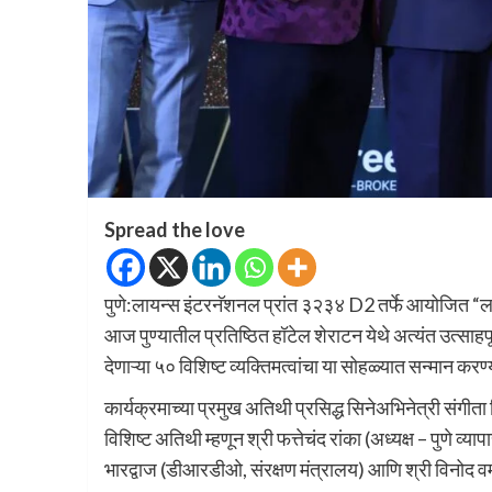
Spread the love
पुणे:लायन्स इंटरनॅशनल प्रांत ३२३४ D2 तर्फे आयोजित “ल
आज पुण्यातील प्रतिष्ठित हॉटेल शेराटन येथे अत्यंत उत्साह
देणाऱ्या ५० विशिष्ट व्यक्तिमत्वांचा या सोहळ्यात सन्मान कर
कार्यक्रमाच्या प्रमुख अतिथी प्रसिद्ध सिनेअभिनेत्री संगीता 
विशिष्ट अतिथी म्हणून श्री फत्तेचंद रांका (अध्यक्ष – पुणे व्
भारद्वाज (डीआरडीओ, संरक्षण मंत्रालय) आणि श्री विनोद वर्म