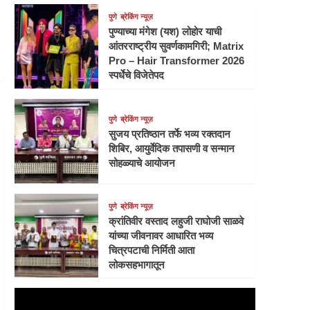
पुणे
ब्रेकिंग न्यूज़
पुण्याच्या मंगेश (यश) लोहोर याची
आंतरराष्ट्रीय सुवर्णकामगिरी; Matrix
Pro – Hair Transformer 2026
स्पर्धेचे विजेतेपद
पुणे
ब्रेकिंग न्यूज़
सुजय प्रतिष्ठान तर्फे भव्य रक्तदान
शिबिर, आयुर्वेदिक तपासणी व सन्मान
सोहळ्याचे आयोजन
पुणे
ब्रेकिंग न्यूज़
क्रांतिवीर वस्ताद लहुजी राघोजी साळवे
यांच्या जीवनावर आधारित भव्य
चित्रपटाची निर्मिती आता
लोकसहभागातून