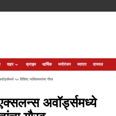
ल
शहर
क्राइम
धार्मिक
मनोरंजन
व्यापार
वायरल
र्ड्समध्ये ५० विशिष्ट व्यक्तिमत्वांचा गौरव
क्सलन्स अवॉर्ड्समध्ये