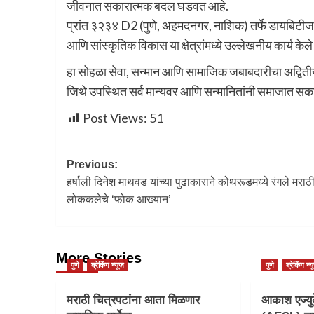
जीवनात सकारात्मक बदल घडवत आहे.
प्रांत ३२३४ D2 (पुणे, अहमदनगर, नाशिक) तर्फे डायबिटीज न
आणि सांस्कृतिक विकास या क्षेत्रांमध्ये उल्लेखनीय कार्य केल
हा सोहळा सेवा, सन्मान आणि सामाजिक जबाबदारीचा अद्वित
जिथे उपस्थित सर्व मान्यवर आणि सन्मानितांनी समाजात सका
Post Views:
51
Previous:
हर्षाली दिनेश माथवड यांच्या पुढाकाराने कोथरूडमध्ये रंगले मराठ
लोककलेचे ‘फोक आख्यान’
More Stories
पुणे
ब्रेकिंग न्यूज़
पुणे
ब्रेकिंग न्य
मराठी चित्रपटांना आता मिळणार
आकाश एज्युक