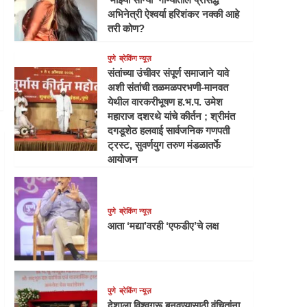
अभिनेत्री ऐश्वर्या हरिशंकर नक्की आहे
तरी कोण?
पुणे
ब्रेकिंग न्यूज़
संतांच्या उंचीवर संपूर्ण समाजाने यावे
अशी संतांची तळमळपरभणी-मानवत
येथील वारकरीभूषण ह.भ.प. उमेश
महाराज दशरथे यांचे कीर्तन ; श्रीमंत
दगडूशेठ हलवाई सार्वजनिक गणपती
ट्रस्ट, सुवर्णयुग तरुण मंडळातर्फे
आयोजन
पुणे
ब्रेकिंग न्यूज़
आता ‘मद्या’वरही ‘एफडीए’चे लक्ष
पुणे
ब्रेकिंग न्यूज़
देशाला विश्वगुरू बनवण्यासाठी वंचितांना