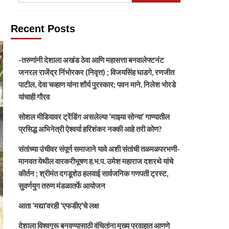
Recent Posts
-तरुणांनी देशाला अखंड ठेवा आणि महासत्ता बनवालेफ्टनंट
जनरल राजेंद्र निंभोरकर (निवृत्त) ; विजयसिंह घाडगे, रणजीत
पाटील, देवा चव्हाण यांना शौर्य पुरस्कार; पवन माने, निलेश भोरडे
यांचाही गौरव
सोशल मीडियावर ट्रेंडिंग असलेल्या ‘माझ्या सोन्या’ गाण्यातील
प्रसिद्ध अभिनेत्री ऐश्वर्या हरिशंकर नक्की आहे तरी कोण?
संतांच्या उंचीवर संपूर्ण समाजाने यावे अशी संतांची तळमळपरभणी-
मानवत येथील वारकरीभूषण ह.भ.प. उमेश महाराज दशरथे यांचे
कीर्तन ; श्रीमंत दगडूशेठ हलवाई सार्वजनिक गणपती ट्रस्ट,
सुवर्णयुग तरुण मंडळातर्फे आयोजन
आता ‘मद्या’वरही ‘एफडीए’चे लक्ष
देशाला विश्वगुरू बनवण्यासाठी वंचितांना मुख्य प्रवाहात आणणे