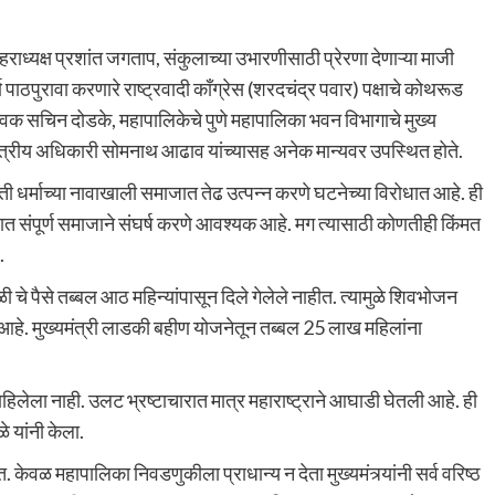
शहराध्यक्ष प्रशांत जगताप, संकुलाच्या उभारणीसाठी प्रेरणा देणाऱ्या माजी
ण पाठपुरावा करणारे राष्ट्रवादी काँग्रेस (शरदचंद्र पवार) पक्षाचे कोथरूड
ेवक सचिन दोडके, महापालिकेचे पुणे महापालिका भवन विभागाचे मुख्य
 क्षेत्रीय अधिकारी सोमनाथ आढाव यांच्यासह अनेक मान्यवर उपस्थित होते.
ी धर्माच्या नावाखाली समाजात तेढ उत्पन्न करणे घटनेच्या विरोधात आहे. ही
धात संपूर्ण समाजाने संघर्ष करणे आवश्यक आहे. मग त्यासाठी कोणतीही किंमत
.
 चे पैसे तब्बल आठ महिन्यांपासून दिले गेलेले नाहीत. त्यामुळे शिवभोजन
ा आहे. मुख्यमंत्री लाडकी बहीण योजनेतून तब्बल 25 लाख महिलांना
हिलेला नाही. उलट भ्रष्टाचारात मात्र महाराष्ट्राने आघाडी घेतली आहे. ही
े यांनी केला.
ेत. केवळ महापालिका निवडणुकीला प्राधान्य न देता मुख्यमंत्र्यांनी सर्व वरिष्ठ