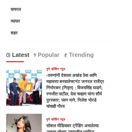
वायरल
व्यापार
शहर
Latest
Popular
Trending
पुणे
ब्रेकिंग न्यूज़
-तरुणांनी देशाला अखंड ठेवा आणि
महासत्ता बनवालेफ्टनंट जनरल राजेंद्र
निंभोरकर (निवृत्त) ; विजयसिंह घाडगे,
रणजीत पाटील, देवा चव्हाण यांना शौर्य
पुरस्कार; पवन माने, निलेश भोरडे
यांचाही गौरव
पुणे
ब्रेकिंग न्यूज़
सोशल मीडियावर ट्रेंडिंग असलेल्या
‘माझ्या सोन्या’ गाण्यातील प्रसिद्ध