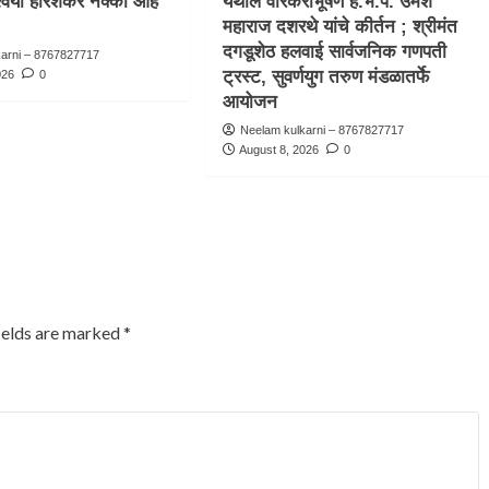
्वर्या हरिशंकर नक्की आहे
येथील वारकरीभूषण ह.भ.प. उमेश
महाराज दशरथे यांचे कीर्तन ; श्रीमंत
दगडूशेठ हलवाई सार्वजनिक गणपती
karni – 8767827717
ट्रस्ट, सुवर्णयुग तरुण मंडळातर्फे
026
0
आयोजन
Neelam kulkarni – 8767827717
August 8, 2026
0
ields are marked
*