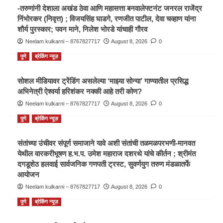
-तरुणांनी देशाला अखंड ठेवा आणि महासत्ता बनवालेफ्टनंट जनरल राजेंद्र
निंभोरकर (निवृत्त) ; विजयसिंह घाडगे, रणजीत पाटील, देवा चव्हाण यांना
शौर्य पुरस्कार; पवन माने, निलेश भोरडे यांचाही गौरव
Neelam kulkarni – 8767827717
August 8, 2026
0
पुणे
ब्रेकिंग न्यूज़
सोशल मीडियावर ट्रेंडिंग असलेल्या ‘माझ्या सोन्या’ गाण्यातील प्रसिद्ध
अभिनेत्री ऐश्वर्या हरिशंकर नक्की आहे तरी कोण?
Neelam kulkarni – 8767827717
August 8, 2026
0
पुणे
ब्रेकिंग न्यूज़
संतांच्या उंचीवर संपूर्ण समाजाने यावे अशी संतांची तळमळपरभणी-मानवत
येथील वारकरीभूषण ह.भ.प. उमेश महाराज दशरथे यांचे कीर्तन ; श्रीमंत
दगडूशेठ हलवाई सार्वजनिक गणपती ट्रस्ट, सुवर्णयुग तरुण मंडळातर्फे
आयोजन
Neelam kulkarni – 8767827717
August 8, 2026
0
पुणे
ब्रेकिंग न्यूज़