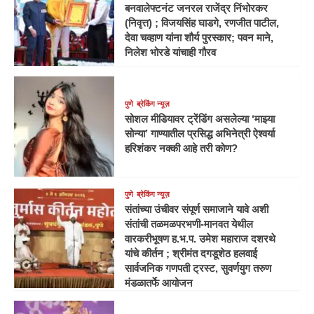
बनवालेफ्टनंट जनरल राजेंद्र निंभोरकर
(निवृत्त) ; विजयसिंह घाडगे, रणजीत पाटील,
देवा चव्हाण यांना शौर्य पुरस्कार; पवन माने,
निलेश भोरडे यांचाही गौरव
पुणे
ब्रेकिंग न्यूज़
सोशल मीडियावर ट्रेंडिंग असलेल्या ‘माझ्या
सोन्या’ गाण्यातील प्रसिद्ध अभिनेत्री ऐश्वर्या
हरिशंकर नक्की आहे तरी कोण?
पुणे
ब्रेकिंग न्यूज़
संतांच्या उंचीवर संपूर्ण समाजाने यावे अशी
संतांची तळमळपरभणी-मानवत येथील
वारकरीभूषण ह.भ.प. उमेश महाराज दशरथे
यांचे कीर्तन ; श्रीमंत दगडूशेठ हलवाई
सार्वजनिक गणपती ट्रस्ट, सुवर्णयुग तरुण
मंडळातर्फे आयोजन