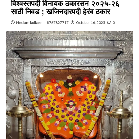
विश्वस्तपदी विनायक ठकारसन २०२५-२६
साठी निवड ; खजिनदारपदी हेरंब ठकार
Neelam kulkarni – 8767827717
October 16, 2025
0