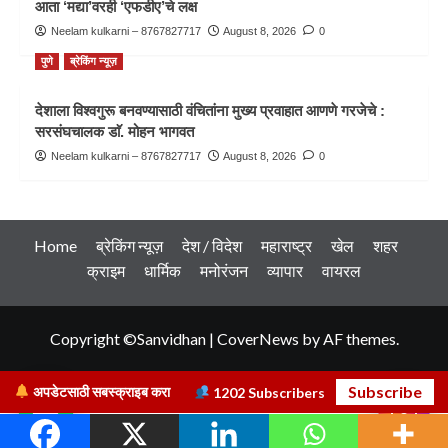
आता ‘मद्या’वरही ‘एफडीए’चे लक्ष
Neelam kulkarni – 8767827717
August 8, 2026
0
पुणे
ब्रेकिंग न्यूज़
देशाला विश्वगुरू बनवण्यासाठी वंचितांना मुख्य प्रवाहात आणणे गरजेचे :
सरसंघचालक डाॅ. मोहन भागवत
Neelam kulkarni – 8767827717
August 8, 2026
0
Home
ब्रेकिंग न्यूज़
देश / विदेश
महाराष्ट्र
खेल
शहर
क्राइम
धार्मिक
मनोरंजन
व्यापार
वायरल
Copyright ©Sanvidhan
|
CoverNews
by AF themes.
Subscribe
अपडेटसाठी सबस्क्राइब करा
1202
Subscribers