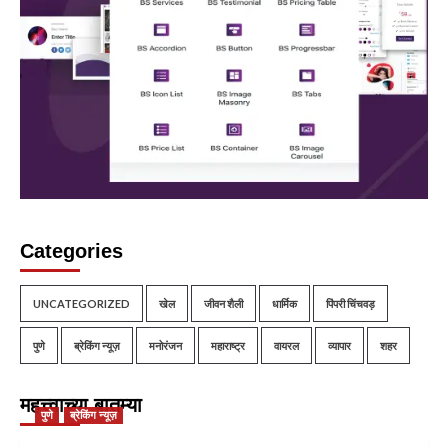
Categories
UNCATEGORIZED
खेल
जीवन शैली
धार्मिक
पिंपरी चिंचवड़
पुणे
ब्रेकिंग न्यूज़
मनोरंजन
महाराष्ट्र
वायरल
व्यापार
शहर
महत्त्वाच्या बातम्या
पुणे
ब्रेकिंग न्यूज़