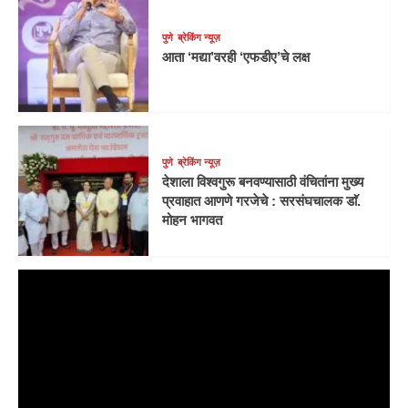
पुणे
ब्रेकिंग न्यूज़
आता ‘मद्या’वरही ‘एफडीए’चे लक्ष
पुणे
ब्रेकिंग न्यूज़
देशाला विश्वगुरू बनवण्यासाठी वंचितांना मुख्य
प्रवाहात आणणे गरजेचे : सरसंघचालक डाॅ.
मोहन भागवत