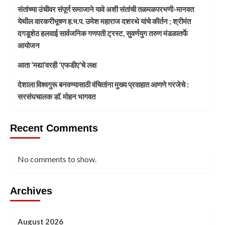
संतांच्या उंचीवर संपूर्ण समाजाने यावे अशी संतांची तळमळपरभणी-मानवत
येथील वारकरीभूषण ह.भ.प. उमेश महाराज दशरथे यांचे कीर्तन ; श्रीमंत
दगडूशेठ हलवाई सार्वजनिक गणपती ट्रस्ट, सुवर्णयुग तरुण मंडळातर्फे
आयोजन
आता ‘मद्या’वरही ‘एफडीए’चे लक्ष
देशाला विश्वगुरू बनवण्यासाठी वंचितांना मुख्य प्रवाहात आणणे गरजेचे :
सरसंघचालक डाॅ. मोहन भागवत
Recent Comments
No comments to show.
Archives
August 2026