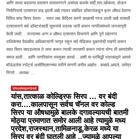
आणि सध्या बदलत्या हवामान वातावरणाने असंख्य बालके सर्दी,ताप,खोकला, होऊन
निमोनियाचे प्रमाणात वाढ झाली आहे त्यावर संबंधित डॉक्टरांकडून इतर औषधं देताना
विविध कफ सिरप देतात …यावर लक्ष केंद्रित करणे काळाची गरज ठरली आहे यासाठी
प्रशासनाने सर्व डॉक्टरांसाठी सूचनांचे पत्रक जारी करून नागरिकांमध्ये जनजागृती
केली जावी… राज्याच्या अन्न व औषधं प्रशासन विभागाने आणि पुणे महानगर
पालिकेच्या वैद्यकीय अधिकाऱ्यांनी जागृत राहून सर्व मेडिकल दुकानांची पाहणी करून
सदर सिरप सापडल्यास ते जप्त करून त्याची तपासणी करून त्यांना योग्य ती कायदेशीर
समज द्यावी… आणि नागरिकांना भयमुक्त करावे .. अशी या प्रसिद्धी पत्रकाद्वारे आमचे
बॉऊंडलेस स्पोर्ट्स असोसिएशनच्या वतीने मागणी करीत आहोत ..कळावे,आपले, लतेंद्र
भिंगारे…अध्यक्ष …
Uncategorized
यांस,तात्काळ कोल्ड्रिफ सिरप … वर बंदी
करा….कालपासून सर्वच चॅनल वर कोल्ड
सिरप या औषधामुळे बालके दगावल्यायची बातमी
मोठ्या प्रमाणात समोर आली आहे त्यामुळे मध्य
प्रदेश,राजस्थान,तामिळनाडू,केरळ मध्ये या
सिरप वर बंदी घातली आहे ..ज्यामुळे आपल्या