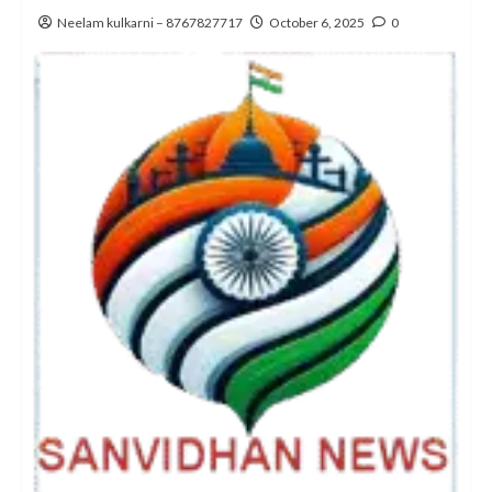
Neelam kulkarni – 8767827717
October 6, 2025
0