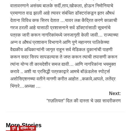
वातावरणाने असंख्य बालके सर्दी,ताप,खोकला, होऊन निमोनियाचे
प्रमाणात वाढ झाली आहे त्यावर संबंधित डॉक्टरांकडून इतर औषधं
देताना विविध कफ सिरप देतात …यावर लक्ष केंद्रित करणे काळाची
गरज ठरली आहे यासाठी प्रशासनाने सर्व डॉक्टरांसाठी सूचनांचे
पत्रक जारी करून नागरिकांमध्ये जनजागृती केली जावी… राज्याच्या
अन्न व औषधं प्रशासन विभागाने आणि पुणे महानगर पालिकेच्या
वैद्यकीय अधिकाऱ्यांनी जागृत राहून सर्व मेडिकल दुकानांची पाहणी
करून सदर सिरप सापडल्यास ते जप्त करून त्याची तपासणी करून
त्यांना योग्य ती कायदेशीर समज द्यावी… आणि नागरिकांना भयमुक्त
करावे .. अशी या प्रसिद्धी पत्रकाद्वारे आमचे बॉऊंडलेस स्पोर्ट्स
असोसिएशनच्या वतीने मागणी करीत आहोत ..कळावे,आपले, लतेंद्र
भिंगारे…अध्यक्ष …
Next:
“ग़ज़लियत” दिल की दास्ता चे उद्या सादरीकरण
More Stories
पुणे
ब्रेकिंग न्यूज़