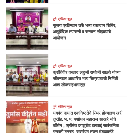
पुणे
ब्रेकिंग न्यूज़
सुजय प्रतिष्ठान तर्फे भव्य रक्तदान शिबिर,
आयुर्वेदिक तपासणी व सन्मान सोहळ्याचे
आयोजन
पुणे
ब्रेकिंग न्यूज़
क्रांतिवीर वस्ताद लहुजी राघोजी साळवे यांच्या
जीवनावर आधारित भव्य चित्रपटाची निर्मिती
आता लोकसहभागातून
पुणे
ब्रेकिंग न्यूज़
भगवंत नामात एकनिष्ठतेने स्थिर होण्यातच खरी
तृप्तीह. भ. प. यशोधन महाराज साखरे यांचे
कीर्तन ; श्रीमंत दगडूशेठ हलवाई सार्वजनिक
गणपती ट्रस्ट, सुवर्णयुग तरुण मंडळातर्फे