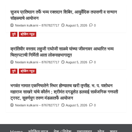
सुजय प्रतिष्ठान तर्फे भव्य रक्तदान शिबिर, आयुर्वेदिक तपासणी व सन्मान
सोहळ्याचे आयोजन
Neelam kulkarni – 8767827717
August 5, 2026
0
पुणे
ब्रेकिंग न्यूज़
क्रांतिवीर वस्ताद लहुजी राघोजी साळवे यांच्या जीवनावर आधारित भव्य
चित्रपटाची निर्मिती आता लोकसहभागातून
Neelam kulkarni – 8767827717
August 5, 2026
0
पुणे
ब्रेकिंग न्यूज़
भगवंत नामात एकनिष्ठतेने स्थिर होण्यातच खरी तृप्तीह. भ. प. यशोधन
महाराज साखरे यांचे कीर्तन ; श्रीमंत दगडूशेठ हलवाई सार्वजनिक गणपती
ट्रस्ट, सुवर्णयुग तरुण मंडळातर्फे आयोजन
Neelam kulkarni – 8767827717
August 5, 2026
0
Home
ब्रेकिंग न्यूज़
देश / विदेश
महाराष्ट्र
खेल
शहर