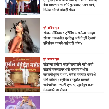
देवा चव्हाण यांना शौर्य पुरस्कार; पवन माने,
निलेश भोरडे यांचाही गौरव
पुणे
ब्रेकिंग न्यूज़
सोशल मीडियावर ट्रेंडिंग असलेल्या ‘माझ्या
सोन्या’ गाण्यातील प्रसिद्ध अभिनेत्री ऐश्वर्या
हरिशंकर नक्की आहे तरी कोण?
पुणे
ब्रेकिंग न्यूज़
संतांच्या उंचीवर संपूर्ण समाजाने यावे अशी
संतांची तळमळपरभणी-मानवत येथील
वारकरीभूषण ह.भ.प. उमेश महाराज दशरथे
यांचे कीर्तन ; श्रीमंत दगडूशेठ हलवाई
सार्वजनिक गणपती ट्रस्ट, सुवर्णयुग तरुण
मंडळातर्फे आयोजन