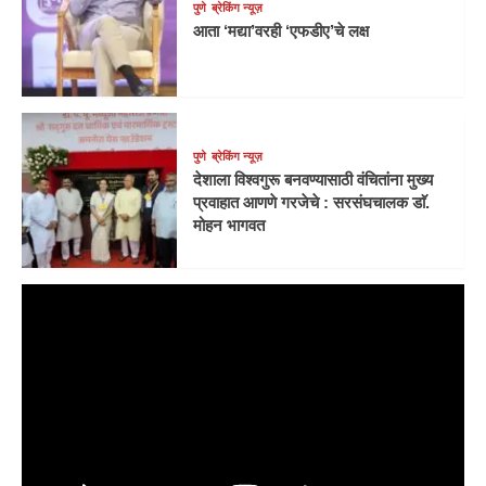
पुणे
ब्रेकिंग न्यूज़
आता ‘मद्या’वरही ‘एफडीए’चे लक्ष
पुणे
ब्रेकिंग न्यूज़
देशाला विश्वगुरू बनवण्यासाठी वंचितांना मुख्य
प्रवाहात आणणे गरजेचे : सरसंघचालक डाॅ.
मोहन भागवत