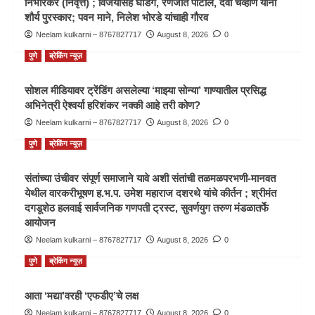
निंभोरकर (निवृत्त) ; विजयसिंह घाडगे, रणजीत पाटील, देवा चव्हाण यांना
शौर्य पुरस्कार; पवन माने, निलेश भोरडे यांचाही गौरव
Neelam kulkarni – 8767827717
August 8, 2026
0
पुणे
ब्रेकिंग न्यूज़
सोशल मीडियावर ट्रेंडिंग असलेल्या ‘माझ्या सोन्या’ गाण्यातील प्रसिद्ध
अभिनेत्री ऐश्वर्या हरिशंकर नक्की आहे तरी कोण?
Neelam kulkarni – 8767827717
August 8, 2026
0
पुणे
ब्रेकिंग न्यूज़
संतांच्या उंचीवर संपूर्ण समाजाने यावे अशी संतांची तळमळपरभणी-मानवत
येथील वारकरीभूषण ह.भ.प. उमेश महाराज दशरथे यांचे कीर्तन ; श्रीमंत
दगडूशेठ हलवाई सार्वजनिक गणपती ट्रस्ट, सुवर्णयुग तरुण मंडळातर्फे
आयोजन
Neelam kulkarni – 8767827717
August 8, 2026
0
पुणे
ब्रेकिंग न्यूज़
आता ‘मद्या’वरही ‘एफडीए’चे लक्ष
Neelam kulkarni – 8767827717
August 8, 2026
0