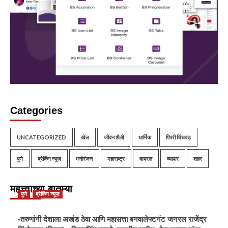
Categories
UNCATEGORIZED
खेल
जीवन शैली
धार्मिक
पिंपरी चिंचवड़
पुणे
ब्रेकिंग न्यूज़
मनोरंजन
महाराष्ट्र
वायरल
व्यापार
शहर
महत्त्वाच्या बातम्या
पुणे
ब्रेकिंग न्यूज़
-तरुणांनी देशाला अखंड ठेवा आणि महासत्ता बनवालेफ्टनंट जनरल राजेंद्र