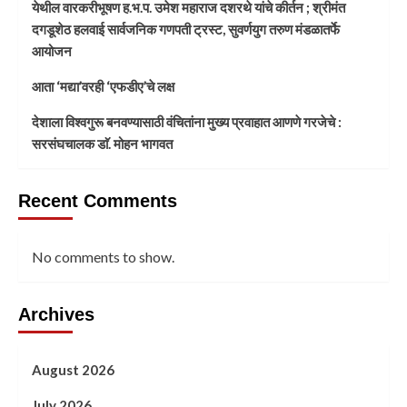
येथील वारकरीभूषण ह.भ.प. उमेश महाराज दशरथे यांचे कीर्तन ; श्रीमंत
दगडूशेठ हलवाई सार्वजनिक गणपती ट्रस्ट, सुवर्णयुग तरुण मंडळातर्फे
आयोजन
आता ‘मद्या’वरही ‘एफडीए’चे लक्ष
देशाला विश्वगुरू बनवण्यासाठी वंचितांना मुख्य प्रवाहात आणणे गरजेचे :
सरसंघचालक डाॅ. मोहन भागवत
Recent Comments
No comments to show.
Archives
August 2026
July 2026