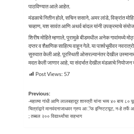
पाठविण्यात आले आहेत.
मंडळाचे नितीन होले, सचिन ससाने, अमर लांडे, विक्रांत मोह
चव्हाण, यश सावंत आणि अथर्व बांदल यांनी उपक्रमाचे संयोज
शिरीष मोहिते म्हणाले, पुरामुळे बीडमधील अनेक गावांमध्ये मोठ्य
दप्तर व शैक्षणिक साहित्य वाहून गेले. या पार्श्वभूमीवर नवरात्र
सुरुवात केली आहे. पूरस्थिती ओसरल्यानंतर देखील उस्माना
मदत केली जाणार आहे, या संदर्भात देखील मंडळाचे नियोजन सुर
Post Views:
57
Previous:
-महात्मा गांधी आणि लालबहादूर शास्त्री यांना भव्य ४० बाय ८० फ
चित्रांद्वारे मानवंदनाजाधवर ग्रुप आॅफ इन्स्टिटयूट, न-हे तर्फ
; तब्बल २०० विद्यार्थ्यांचा सहभाग