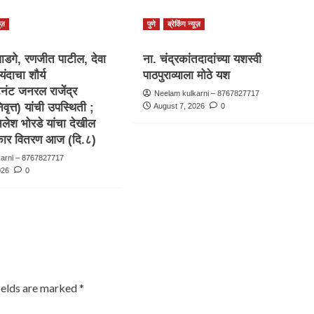
ूज़
पुणे
ब्रेकिंग न्यूज़
ाडगे, रणजीत पाटील, देवा
ना. चंद्रकांतदादांच्या यशस्वी
यंदाचा शौर्य
पाठपुराव्याला मोठे यश
टनंट जनरल राजेंद्र
Neelam kulkarni – 8767827717
वृत्त) यांची उपस्थिती ;
August 7, 2026
0
िलेश भोरडे यांचा देखील
स्कार वितरण आज (दि.८)
karni – 8767827717
026
0
ields are marked
*