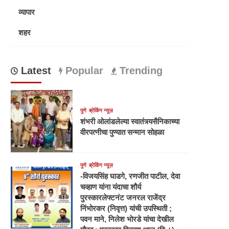
व्यापार
शहर
Latest
Popular
Trending
पुणे
ब्रेकिंग न्यूज़
शंभरी ओलांडलेल्या स्वातंत्र्यसैनिकाच्या
वीरपत्नीचा पुण्यात सन्मान सोहळा
पुणे
ब्रेकिंग न्यूज़
-विजयसिंह घाडगे, रणजीत पाटील, देवा
चव्हाण यांना यंदाचा शौर्य
पुरस्कारलेफ्टनंट जनरल राजेंद्र
निंभोरकर (निवृत्त) यांची उपस्थिती ;
पवन माने, निलेश भोरडे यांचा देखील