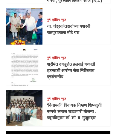
गौरव ; पुरस्कार वितरण आज (दि.८)
पुणे
ब्रेकिंग न्यूज़
ना. चंद्रकांतदादांच्या यशस्वी
पाठपुराव्याला मोठे यश
पुणे
ब्रेकिंग न्यूज़
श्रीमंत दगडूशेठ हलवाई गणपती
ट्रस्टची आरोग्य सेवा निश्चितच
प्रशंसनीय
पुणे
ब्रेकिंग न्यूज़
‘विनायकी’ विनायक निम्हण शिष्यवृत्ती
म्हणजे समाज घडवणारी योजना :
पद्मविभूषण डॉ. शां. ब. मुजुमदार