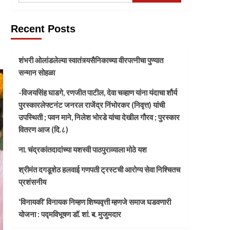
Recent Posts
शंभरी ओलांडलेल्या स्वातंत्र्यसैनिकाच्या वीरपत्नीचा पुण्यात
सन्मान सोहळा
-विजयसिंह घाडगे, रणजीत पाटील, देवा चव्हाण यांना यंदाचा शौर्य
पुरस्कारलेफ्टनंट जनरल राजेंद्र निंभोरकर (निवृत्त) यांची
उपस्थिती ; पवन माने, निलेश भोरडे यांचा देखील गौरव ; पुरस्कार
वितरण आज (दि.८)
ना. चंद्रकांतदादांच्या यशस्वी पाठपुराव्याला मोठे यश
श्रीमंत दगडूशेठ हलवाई गणपती ट्रस्टची आरोग्य सेवा निश्चितच
प्रशंसनीय
‘विनायकी’ विनायक निम्हण शिष्यवृत्ती म्हणजे समाज घडवणारी
योजना : पद्मविभूषण डॉ. शां. ब. मुजुमदार