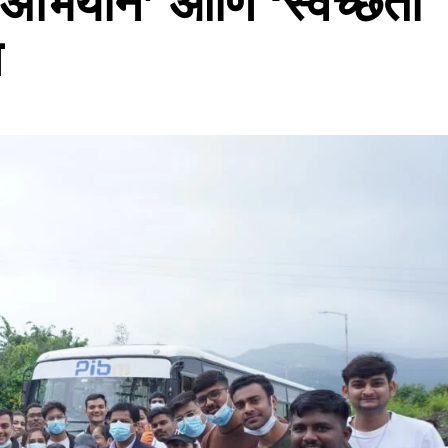
ता अभियान’ आणि ‘स्वच्छता
न