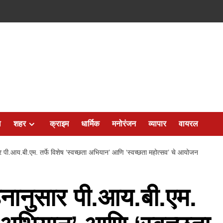
ल
शहर
क्राइम
धार्मिक
मनोरंजन
व्यापार
वायरल
ार पी.आय.बी.एम. तर्फे विशेष ‘स्वच्छता अभियान’ आणि ‘स्वच्छता महोत्सव’ चे आयोजन
ाहनानुसार पी.आय.बी.एम.