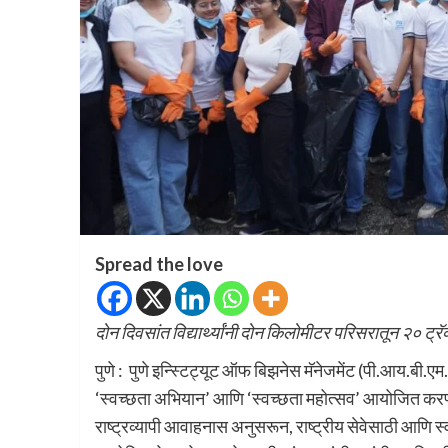
Spread the love
दोन दिवसांत विद्यार्थ्यांनी दोन किलोमीटर परिसरातून २० ट्र
पुणे : पुणे इन्स्टिट्यूट ऑफ बिझनेस मॅनेजमेंट (पी.आय.बी.एम
‘स्वच्छता अभियान’ आणि ‘स्वच्छता महोत्सव’ आयोजित करण्या
राष्ट्रव्यापी आवाहनास अनुसरून, राष्ट्रीय सेवेसाठी आणि स्