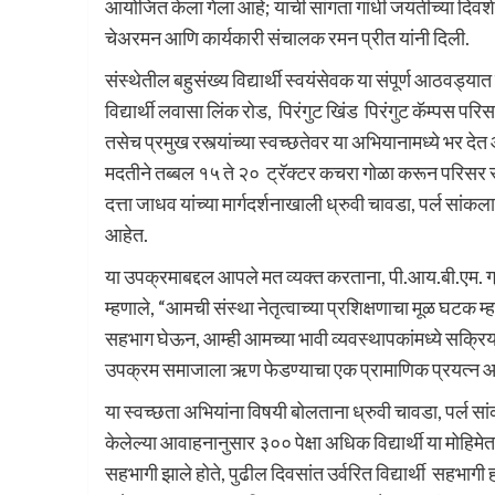
आयोजित केला गेला आहे; याची सांगता गांधी जयंतीच्या दिवश
चेअरमन आणि कार्यकारी संचालक रमन प्रीत यांनी दिली.
संस्थेतील बहुसंख्य विद्यार्थी स्वयंसेवक या संपूर्ण आठवड्य
विद्यार्थी लवासा लिंक रोड, पिरंगुट खिंड पिरंगुट कॅम्पस प
तसेच प्रमुख रस्त्यांच्या स्वच्छतेवर या अभियानामध्ये भर देत आ
मदतीने तब्बल १५ ते २० ट्रॅक्टर कचरा गोळा करून परिसर स्वच्
दत्ता जाधव यांच्या मार्गदर्शनाखाली ध्रुवी चावडा, पर्ल सांकला, 
आहेत.
या उपक्रमाबद्दल आपले मत व्यक्त करताना, पी.आय.बी.एम. ग
म्हणाले, “आमची संस्था नेतृत्वाच्या प्रशिक्षणाचा मूळ घटक 
सहभाग घेऊन, आम्ही आमच्या भावी व्यवस्थापकांमध्ये सक्रि
उपक्रम समाजाला ऋण फेडण्याचा एक प्रामाणिक प्रयत्न आ
या स्वच्छता अभियांना विषयी बोलताना ध्रुवी चावडा, पर्ल सांकला
केलेल्या आवाहनानुसार ३०० पेक्षा अधिक विद्यार्थी या मो
सहभागी झाले होते, पुढील दिवसांत उर्वरित विद्यार्थी सहभा