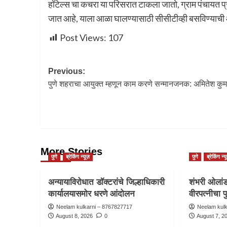
हॉटेल्स चा कचरा या परिसरात टाकला जातो, ग्राम पंचायत प
जात आहे, याला आळा घालण्यासाठी सीसीटीव्ही बसविण्याची 
Post Views:
107
Previous:
पुणे शहराचा आयुक्त म्हणून काम करणे सन्मानजनक: अमितेश कुम
More Stories
पुणे
ब्रेकिंग न्यूज़
पुणे
ब्रेकिंग न्य
अन्यायाविरोधात डॉक्टरांचे जिल्हाधिकारी
शंभरी ओलांडल
कार्यालयासमोर धरणे आंदोलन
वीरपत्नीचा प
Neelam kulkarni – 8767827717
Neelam kul
August 8, 2026
0
August 7, 2