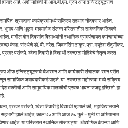
ी होणार आहे, अशी माहिती पी.आय.बी.एम. ग्रुप ऑफ इन्स्टिट्यूट्सचे
ात समर्पित ‘श्रमदान’ कार्यक्रमांमध्ये सक्रिय सहभाग नोंदवणार आहेत.
रिसर, भुगाव आणि भूकूम महामार्ग व संलग्न परिसरातील सार्वजनिक ठिकाणे
हेत. मागील दोन दिवसांत विद्यार्थ्यांनी स्थानिक ग्रामपंचायत कर्मचाऱ्यांच्या
छ केला. संस्थेचे डॉ. बी. नरेश, जिवनसिंग ठाकूर, प्रा. मयूरेश शेंदुर्णीकर,
प्रखर परांजपे, श्वेता तिवारी हे विद्यार्थी स्वच्छता मोहिमेचे नेतृत्व करत
्रुप ऑफ इन्स्टिट्यूट्सचे चेअरमन आणि कार्यकारी संचालक, रमन प्रीत
म्हणून सामाजिक जबाबदारीकडे पाहते. या ‘स्वच्छता महोत्सवा’मध्ये सक्रिय
य देशभक्तीची आणि सामुदायिक मालकीची प्रबळ भावना रुजवू इच्छितो. हा
हे.
, प्रखर परांजपे, श्वेता तिवारी हे विद्यार्थी म्हणाले की, महाविद्यालयाने
हिमेत सहभागी झाले आहेत, काल ७० आणि आज ७० मुले – मुली या अभियानात
गी होणार आहेत. या परिसरात स्थानिक सोसायट्या, औद्योगिक कंपन्या आणि