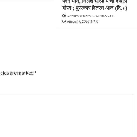
पवन माने, निलेश भोरडे यांचा देखील
गौरव ; पुरस्कार वितरण आज (दि.८)
Neelam kulkarni – 8767827717
August 7, 2026
0
ields are marked
*