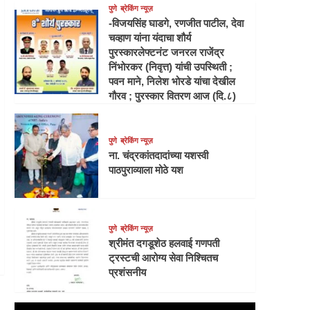
पुणे
ब्रेकिंग न्यूज़
-विजयसिंह घाडगे, रणजीत पाटील, देवा
चव्हाण यांना यंदाचा शौर्य
पुरस्कारलेफ्टनंट जनरल राजेंद्र
निंभोरकर (निवृत्त) यांची उपस्थिती ;
पवन माने, निलेश भोरडे यांचा देखील
गौरव ; पुरस्कार वितरण आज (दि.८)
पुणे
ब्रेकिंग न्यूज़
ना. चंद्रकांतदादांच्या यशस्वी
पाठपुराव्याला मोठे यश
पुणे
ब्रेकिंग न्यूज़
श्रीमंत दगडूशेठ हलवाई गणपती
ट्रस्टची आरोग्य सेवा निश्चितच
प्रशंसनीय