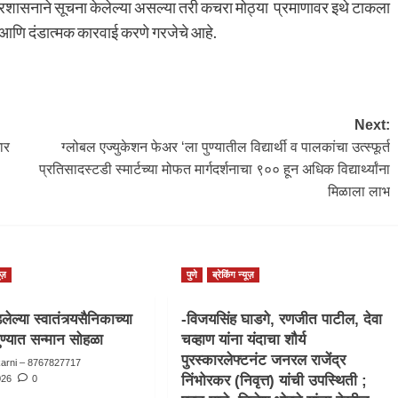
्रशासनाने सूचना केलेल्या असल्या तरी कचरा मोठ्या प्रमाणावर इथे टाकला
आणि दंडात्मक कारवाई करणे गरजेचे आहे.
Next:
ार
ग्लोबल एज्युकेशन फेअर ‘ला पुण्यातील विद्यार्थी व पालकांचा उत्स्फूर्त
प्रतिसादस्टडी स्मार्टच्या मोफत मार्गदर्शनाचा ९०० हून अधिक विद्यार्थ्यांना
मिळाला लाभ
ूज़
पुणे
ब्रेकिंग न्यूज़
ेल्या स्वातंत्र्यसैनिकाच्या
-विजयसिंह घाडगे, रणजीत पाटील, देवा
ुण्यात सन्मान सोहळा
चव्हाण यांना यंदाचा शौर्य
पुरस्कारलेफ्टनंट जनरल राजेंद्र
karni – 8767827717
निंभोरकर (निवृत्त) यांची उपस्थिती ;
026
0