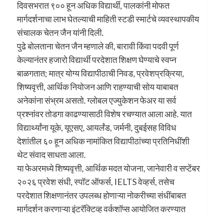
दिवसभरात ९०० हून अधिक विद्यार्थी, पालकांनी मोफत
मार्गदर्शनाचा लाभ घेतल्याची माहिती स्टडी स्मार्टचे व्यवस्थापकीय
संचालक चेतन जैन यांनी दिली.
पुढे बोलताना चेतन जैन म्हणाले की, बारावी किंवा पदवी पूर्ण
केल्यानंतर हजारो विद्यार्थी परदेशात शिक्षण घेण्याचे स्वप्न
बाळगतात; मात्र योग्य विद्यापीठाची निवड, प्रवेशप्रक्रिया,
शिष्यवृत्ती, आर्थिक नियोजन आणि राहण्याची सोय याबाबत
अनेकांना संभ्रम असतो. ग्लोबल एज्युकेशन फेअर या सर्व
प्रश्नांवर तोडगा काढण्यासाठी विशेष रचण्यात आला आहे. यात
विद्यार्थ्यांना यूके, यूएसए, आयर्लंड, जर्मनी, दुबईसह विविध
देशांतील ६० हून अधिक नामांकित विद्यापीठांच्या प्रतिनिधींशी
थेट संवाद साधता आला.
या फेअरमध्ये शिष्यवृत्ती, आर्थिक मदत योजना, जानेवारी व सप्टेंबर
२०२६ प्रवेश संधी, स्पॉट ऑफर्स, IELTS वेव्हर्स, तसेच
परदेशात शिक्षणानंतर उपलब्ध होणाऱ्या नोकरीच्या संधींबाबत
मार्गदर्शन करणाऱ्या इंटरॅक्टिव्ह वर्कशॉप्स आयोजित करण्यात