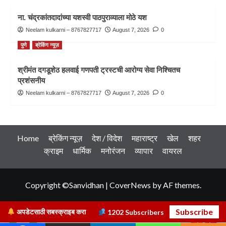
ना. चंद्रकांतदादांच्या यशस्वी पाठपुराव्याला मोठे यश
Neelam kulkarni – 8767827717
August 7, 2026
0
पुणे
ब्रेकिंग न्यूज़
श्रीमंत दगडूशेठ हलवाई गणपती ट्रस्टची आरोग्य सेवा निश्चितच
प्रशंसनीय
Neelam kulkarni – 8767827717
August 7, 2026
0
Home
ब्रेकिंग न्यूज़
देश / विदेश
महाराष्ट्र
खेल
शहर
क्राइम
धार्मिक
मनोरंजन
व्यापार
वायरल
Copyright ©Sanvidhan
|
CoverNews
by AF themes.
Subscribe
अपडेटसाठी सबस्क्राइब करा
1202
Subscribers