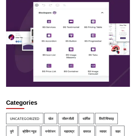
Categories
UNCATEGORIZED
खेल
जीवन शैली
धार्मिक
पिंपरी चिंचवड़
पुणे
ब्रेकिंग न्यूज़
मनोरंजन
महाराष्ट्र
वायरल
व्यापार
शहर