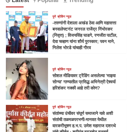
पुणे
ब्रेकिंग न्यूज़
-तरुणांनी देशाला अखंड ठेवा आणि महासत्ता
बनवालेफ्टनंट जनरल राजेंद्र निंभोरकर
(निवृत्त) ; विजयसिंह घाडगे, रणजीत पाटील,
देवा चव्हाण यांना शौर्य पुरस्कार; पवन माने,
निलेश भोरडे यांचाही गौरव
पुणे
ब्रेकिंग न्यूज़
सोशल मीडियावर ट्रेंडिंग असलेल्या ‘माझ्या
सोन्या’ गाण्यातील प्रसिद्ध अभिनेत्री ऐश्वर्या
हरिशंकर नक्की आहे तरी कोण?
पुणे
ब्रेकिंग न्यूज़
संतांच्या उंचीवर संपूर्ण समाजाने यावे अशी
संतांची तळमळपरभणी-मानवत येथील
वारकरीभूषण ह.भ.प. उमेश महाराज दशरथे
यांचे कीर्तन ; श्रीमंत दगडूशेठ हलवाई