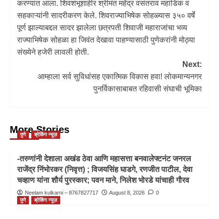
करण्यात आला. शिवशंभूशाहीर श्रीमंत महेंद्र वसंतराव महाडिक व
सहकाऱ्यांनी सादरीकरण केले. शिवराज्याभिषेक सोहळ्यास ३५० वर्षे
पूर्ण झाल्याबद्दल सादर झालेला छत्रपती शिवाजी महाराजांचा भव्य
राज्याभिषेक सोहळा हा जिवंत देखावा पाहण्यासाठी पुणेकरांनी मोठ्या
संख्येने हजेरी लावली होती.
Next:
आम्हाला सर्व सुविधांसह एकात्मिक विकास हवा! लोकमान्यनगर
पुनर्विकासाबाबत रहिवासी संघाची भूमिका
More Stories
पुणे
ब्रेकिंग न्यूज़
-तरुणांनी देशाला अखंड ठेवा आणि महासत्ता बनवालेफ्टनंट जनरल
राजेंद्र निंभोरकर (निवृत्त) ; विजयसिंह घाडगे, रणजीत पाटील, देवा
चव्हाण यांना शौर्य पुरस्कार; पवन माने, निलेश भोरडे यांचाही गौरव
Neelam kulkarni – 8767827717
August 8, 2026
0
पुणे
ब्रेकिंग न्यूज़