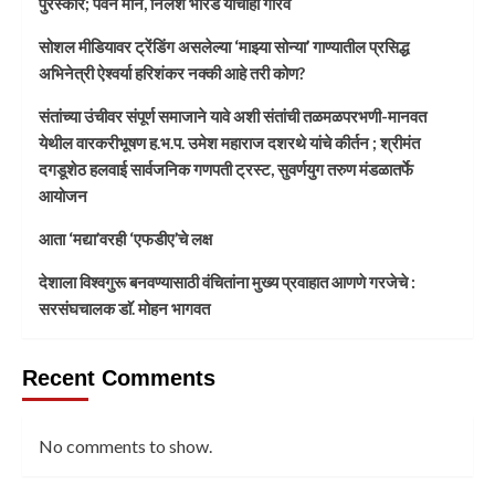
पुरस्कार; पवन माने, निलेश भोरडे यांचाही गौरव
सोशल मीडियावर ट्रेंडिंग असलेल्या ‘माझ्या सोन्या’ गाण्यातील प्रसिद्ध
अभिनेत्री ऐश्वर्या हरिशंकर नक्की आहे तरी कोण?
संतांच्या उंचीवर संपूर्ण समाजाने यावे अशी संतांची तळमळपरभणी-मानवत
येथील वारकरीभूषण ह.भ.प. उमेश महाराज दशरथे यांचे कीर्तन ; श्रीमंत
दगडूशेठ हलवाई सार्वजनिक गणपती ट्रस्ट, सुवर्णयुग तरुण मंडळातर्फे
आयोजन
आता ‘मद्या’वरही ‘एफडीए’चे लक्ष
देशाला विश्वगुरू बनवण्यासाठी वंचितांना मुख्य प्रवाहात आणणे गरजेचे :
सरसंघचालक डाॅ. मोहन भागवत
Recent Comments
No comments to show.