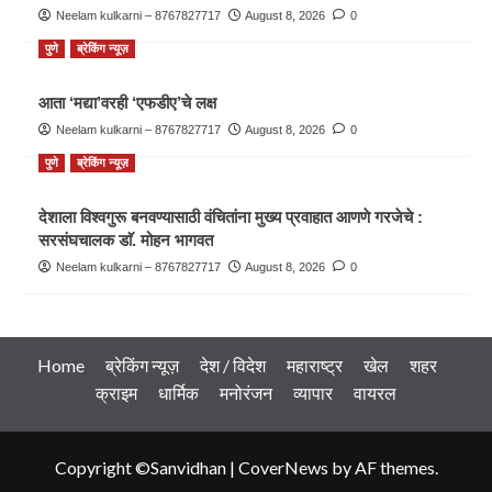
Neelam kulkarni – 8767827717
August 8, 2026
0
पुणे
ब्रेकिंग न्यूज़
आता ‘मद्या’वरही ‘एफडीए’चे लक्ष
Neelam kulkarni – 8767827717
August 8, 2026
0
पुणे
ब्रेकिंग न्यूज़
देशाला विश्वगुरू बनवण्यासाठी वंचितांना मुख्य प्रवाहात आणणे गरजेचे :
सरसंघचालक डाॅ. मोहन भागवत
Neelam kulkarni – 8767827717
August 8, 2026
0
Home
ब्रेकिंग न्यूज़
देश / विदेश
महाराष्ट्र
खेल
शहर
क्राइम
धार्मिक
मनोरंजन
व्यापार
वायरल
Copyright ©Sanvidhan
|
CoverNews
by AF themes.