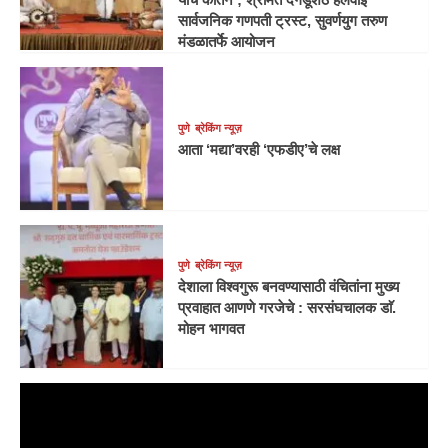
सार्वजनिक गणपती ट्रस्ट, सुवर्णयुग तरुण
मंडळातर्फे आयोजन
पुणे
ब्रेकिंग न्यूज़
आता ‘मद्या’वरही ‘एफडीए’चे लक्ष
पुणे
ब्रेकिंग न्यूज़
देशाला विश्वगुरू बनवण्यासाठी वंचितांना मुख्य
प्रवाहात आणणे गरजेचे : सरसंघचालक डाॅ.
मोहन भागवत