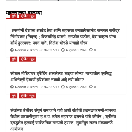
महत्त्वाच्या बातम्या
पुणे
ब्रेकिंग न्यूज़
-तरुणांनी देशाला अखंड ठेवा आणि महासत्ता बनवालेफ्टनंट जनरल राजेंद्र
निंभोरकर (निवृत्त) ; विजयसिंह घाडगे, रणजीत पाटील, देवा चव्हाण यांना
शौर्य पुरस्कार; पवन माने, निलेश भोरडे यांचाही गौरव
Neelam kulkarni – 8767827717
August 8, 2026
0
पुणे
ब्रेकिंग न्यूज़
सोशल मीडियावर ट्रेंडिंग असलेल्या ‘माझ्या सोन्या’ गाण्यातील प्रसिद्ध
अभिनेत्री ऐश्वर्या हरिशंकर नक्की आहे तरी कोण?
Neelam kulkarni – 8767827717
August 8, 2026
0
पुणे
ब्रेकिंग न्यूज़
संतांच्या उंचीवर संपूर्ण समाजाने यावे अशी संतांची तळमळपरभणी-मानवत
येथील वारकरीभूषण ह.भ.प. उमेश महाराज दशरथे यांचे कीर्तन ; श्रीमंत
दगडूशेठ हलवाई सार्वजनिक गणपती ट्रस्ट, सुवर्णयुग तरुण मंडळातर्फे
आयोजन