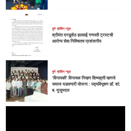
पुणे
ब्रेकिंग न्यूज़
श्रीमंत दगडूशेठ हलवाई गणपती ट्रस्टची
आरोग्य सेवा निश्चितच प्रशंसनीय
पुणे
ब्रेकिंग न्यूज़
‘विनायकी’ विनायक निम्हण शिष्यवृत्ती म्हणजे
समाज घडवणारी योजना : पद्मविभूषण डॉ. शां.
ब. मुजुमदार