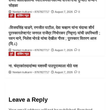
शंभरी ओलांडलेल्या स्वातंत्र्यसैनिकाच्या वीरपत्नीचा पुण्यात सन्मान
सोहळा
Neelam kulkarni – 8767827717
August 7, 2026
0
पुणे
ब्रेकिंग न्यूज़
-विजयसिंह घाडगे, रणजीत पाटील, देवा चव्हाण यांना यंदाचा शौर्य
पुरस्कारलेफ्टनंट जनरल राजेंद्र निंभोरकर (निवृत्त) यांची उपस्थिती ;
पवन माने, निलेश भोरडे यांचा देखील गौरव ; पुरस्कार वितरण आज
(दि.८)
Neelam kulkarni – 8767827717
August 7, 2026
0
पुणे
ब्रेकिंग न्यूज़
ना. चंद्रकांतदादांच्या यशस्वी पाठपुराव्याला मोठे यश
Neelam kulkarni – 8767827717
August 7, 2026
0
Leave a Reply
Your email address will not be published.
Required