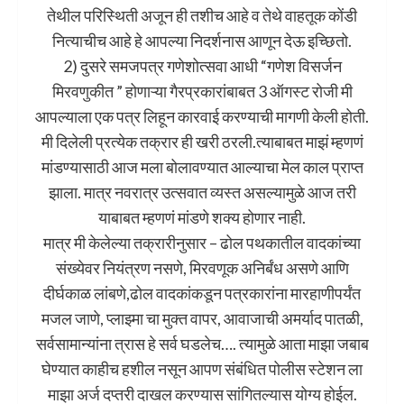
तेथील परिस्थिती अजून ही तशीच आहे व तेथे वाहतूक कोंडी
नित्याचीच आहे हे आपल्या निदर्शनास आणून देऊ इच्छितो.
2) दुसरे समजपत्र गणेशोत्सवा आधी “गणेश विसर्जन
मिरवणुकीत ” होणाऱ्या गैरप्रकारांबाबत 3 ऑगस्ट रोजी मी
आपल्याला एक पत्र लिहून कारवाई करण्याची मागणी केली होती.
मी दिलेली प्रत्येक तक्रार ही खरी ठरली.त्याबाबत माझं म्हणणं
मांडण्यासाठी आज मला बोलावण्यात आल्याचा मेल काल प्राप्त
झाला. मात्र नवरात्र उत्सवात व्यस्त असल्यामुळे आज तरी
याबाबत म्हणणं मांडणे शक्य होणार नाही.
मात्र मी केलेल्या तक्रारीनुसार – ढोल पथकातील वादकांच्या
संख्येवर नियंत्रण नसणे, मिरवणूक अनिर्बंध असणे आणि
दीर्घकाळ लांबणे,ढोल वादकांकडून पत्रकारांना मारहाणीपर्यंत
मजल जाणे, प्लाझ्मा चा मुक्त वापर, आवाजाची अमर्याद पातळी,
सर्वसामान्यांना त्रास हे सर्व घडलेच…. त्यामुळे आता माझा जबाब
घेण्यात काहीच हशील नसून आपण संबंधित पोलीस स्टेशन ला
माझा अर्ज दप्तरी दाखल करण्यास सांगितल्यास योग्य होईल.