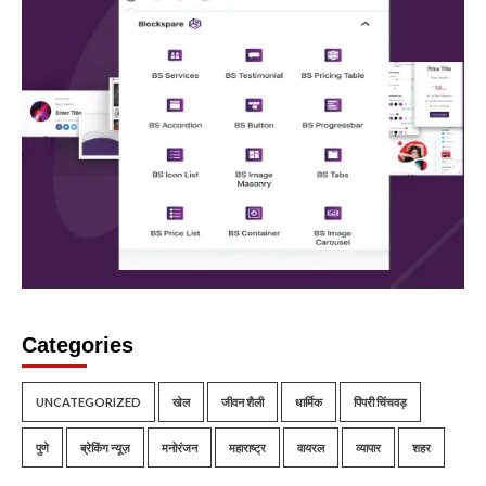
Categories
UNCATEGORIZED
खेल
जीवन शैली
धार्मिक
पिंपरी चिंचवड़
पुणे
ब्रेकिंग न्यूज़
मनोरंजन
महाराष्ट्र
वायरल
व्यापार
शहर