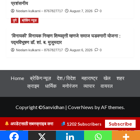
प्रशंसनीय
Neelam kulkarni – 8767827717
August 7, 2026
0
पुणे
ब्रेकिंग न्यूज़
‘विनायकी’ विनायक निम्हण शिष्यवृत्ती म्हणजे समाज घडवणारी योजना :
पद्मविभूषण डॉ. शां. ब. मुजुमदार
Neelam kulkarni – 8767827717
August 6, 2026
0
Home
ब्रेकिंग न्यूज़
देश / विदेश
महाराष्ट्र
खेल
शहर
क्राइम
धार्मिक
मनोरंजन
व्यापार
वायरल
Copyright ©Sanvidhan
|
CoverNews
by AF themes.
Subscribe
अपडेटसाठी सबस्क्राइब करा
1202
Subscribers