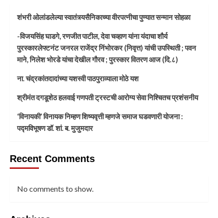
शंभरी ओलांडलेल्या स्वातंत्र्यसैनिकाच्या वीरपत्नीचा पुण्यात सन्मान सोहळा
-विजयसिंह घाडगे, रणजीत पाटील, देवा चव्हाण यांना यंदाचा शौर्य
पुरस्कारलेफ्टनंट जनरल राजेंद्र निंभोरकर (निवृत्त) यांची उपस्थिती ; पवन
माने, निलेश भोरडे यांचा देखील गौरव ; पुरस्कार वितरण आज (दि.८)
ना. चंद्रकांतदादांच्या यशस्वी पाठपुराव्याला मोठे यश
श्रीमंत दगडूशेठ हलवाई गणपती ट्रस्टची आरोग्य सेवा निश्चितच प्रशंसनीय
‘विनायकी’ विनायक निम्हण शिष्यवृत्ती म्हणजे समाज घडवणारी योजना :
पद्मविभूषण डॉ. शां. ब. मुजुमदार
Recent Comments
No comments to show.