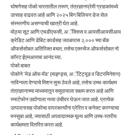
घोषणेसह पोको भारतातील तरूण, तंत्रज्ञानप्रेमी ग्राहकांमध्‍ये
उत्‍साह वाढवत आहे आणि २०२५ बिग बिलियन डेज सेल
संस्‍मरणीय असण्‍याची खात्री घेत आहे.
मोठ्या सूट आणि एचडीएफसी, अॅक्सिस व आयसीआयसीआय
क्रेडिट आणि डेबिट कार्डसह जवळपास २,००० च्‍या बॅक
ऑफर्ससोबत अतिरिक्‍त बचत, तसेच एक्‍स्‍चेंज ऑफर्ससोबत नो
कॉस्‍ट ईएमआयचा आनंद घ्‍या.
पोको बाबत
पोकोने ‘मेड ऑफ मॅड’ (माइण्‍ड्स, अॅटिट्यूड व डिटरमिनेशन)
नाविन्‍यता देण्‍याचे मिशन सुरू ठेवले आहे, तसेच उच्‍च-कार्यक्षम
तंत्रज्ञानाच्‍या माध्‍यमातून समुदायाला सक्षम करत आहे आणि
स्‍मार्टफोन उद्योगाला नव्‍या उंचीवर घेऊन जात आहे. प्रत्‍येक
उत्‍पादनासह पोकोचा वापरकर्त्‍यांना प्रेरित व कनेक्‍ट करण्‍याचा
मनसुबा आहे, ज्‍यासाठी अपवादात्‍मक मूल्‍य आणि उच्‍च-स्‍तरीय
कार्यक्षमता वितरित करत आहे.