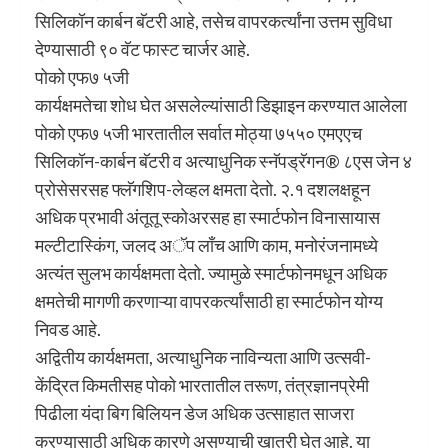
सिलिकॉन कार्बन बॅटरी आहे, तसेच वापरकर्त्‍यांना उत्तम सुविधा
देण्‍यासाठी ९० वॅट फास्‍ट चार्जर आहे.
पोको एफ७ ५जी
कार्यक्षमतेचा शोध घेत असलेल्‍यांसाठी डिझाइन करण्‍यात आलेला
पोको एफ७ ५जी भारतातील सर्वात मोठ्या ७५५० एमएएच
सिलिकॉन-कार्बन बॅटरी व अत्‍याधुनिक स्‍नॅपड्रॅगन® ८एस जेन ४
प्रोसेसरसह फ्लॅगशिप-लेव्‍हल क्षमता देतो. २.१ दशलक्षहून
अधिक प्रभावी अंतूतू स्‍कोअरसह हा स्‍मार्टफोन विनासायास
मल्‍टीटास्किंग, जलद अॅप लाँच आणि काम, मनोरंजनामध्‍ये
अत्‍यंत सुलभ कार्यक्षमता देतो. ज्‍यामुळे स्‍मार्टफोनमधून अधिक
क्षमतेची मागणी करणाऱ्या वापरकर्त्‍यांसाठी हा स्‍मार्टफोन योग्‍य
निवड आहे.
अद्वितीय कार्यक्षमता, अत्‍याधुनिक नाविन्‍यता आणि उत्‍सवी-
केंद्रित किमतीसह पोको भारतातील तरूण, तंत्रज्ञानप्रेमी
पिढीला यंदा बिग बिलियन डेज अधिक उत्‍साहात साजरा
करण्‍यासाठी अधिक कारणे असण्‍याची खात्री घेत आहे. या