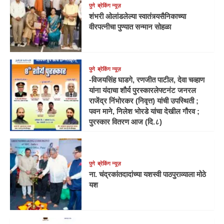
पुणे
ब्रेकिंग न्यूज़
शंभरी ओलांडलेल्या स्वातंत्र्यसैनिकाच्या
वीरपत्नीचा पुण्यात सन्मान सोहळा
पुणे
ब्रेकिंग न्यूज़
-विजयसिंह घाडगे, रणजीत पाटील, देवा चव्हाण
यांना यंदाचा शौर्य पुरस्कारलेफ्टनंट जनरल
राजेंद्र निंभोरकर (निवृत्त) यांची उपस्थिती ;
पवन माने, निलेश भोरडे यांचा देखील गौरव ;
पुरस्कार वितरण आज (दि.८)
पुणे
ब्रेकिंग न्यूज़
ना. चंद्रकांतदादांच्या यशस्वी पाठपुराव्याला मोठे
यश