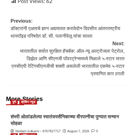
Post Views:
62
Previous:
डॉक्टरांनी एआयचे ज्ञान अद्ययावत करावेदोन दिवसीय आंतरराष्ट्रीय
थायरॉइड परिषदेत डॉ. सी. पलानीवेलू यांचा सल्ला
Next:
भारतातील सर्वात सुरक्षित हॅचबॅक: ऑल-न्‍यू अल्‍ट्रोजला पेट्रोल,
डिझेल आणि सीएनजी पॉवरट्रेन्‍समध्‍ये मिळाले ५-स्‍टार भारत
एनसीएपी रेटिंगसीएनजीची शक्‍ती असलेली भारतातील एकमेव ५-स्‍टार
प्रमाणित कार ठरली
More Stories
पुणे
ब्रेकिंग न्यूज़
शंभरी ओलांडलेल्या स्वातंत्र्यसैनिकाच्या वीरपत्नीचा पुण्यात सन्मान
सोहळा
Neelam kulkarni – 8767827717
August 7, 2026
0