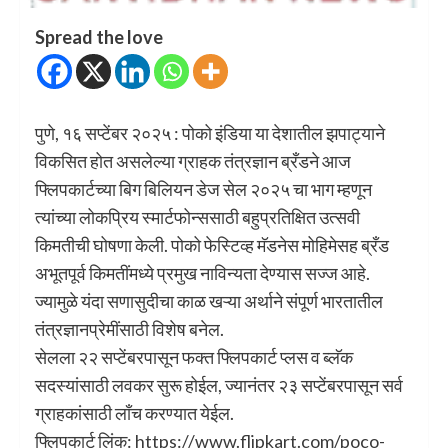
Spread the love
पुणे, १६ सप्‍टेंबर २०२५ : पोको इंडिया या देशातील झपाट्याने
विकसित होत असलेल्‍या ग्राहक तंत्रज्ञान ब्रँडने आज
फ्लिपकार्टच्‍या बिग बिलियन डेज सेल २०२५ चा भाग म्‍हणून
त्‍यांच्‍या लोकप्रिय स्‍मार्टफोन्‍ससाठी बहुप्रतिक्षित उत्‍सवी
किमतीची घोषणा केली. पोको फेस्टिव्‍ह मॅडनेस मोहिमेसह ब्रँड
अभूतपूर्व किमतींमध्‍ये प्रमुख नाविन्‍यता देण्‍यास सज्‍ज आहे.
ज्‍यामुळे यंदा सणासुदीचा काळ खऱ्या अर्थाने संपूर्ण भारतातील
तंत्रज्ञानप्रेमींसाठी विशेष बनेल.
सेलला २२ सप्‍टेंबरपासून फक्‍त फ्लिपकार्ट प्‍लस व ब्‍लॅक
सदस्‍यांसाठी लवकर सुरू होईल, ज्‍यानंतर २३ सप्‍टेंबरपासून सर्व
ग्राहकांसाठी लाँच करण्‍यात येईल.
फ्लिपकार्ट लिंक: https://www.flipkart.com/poco-