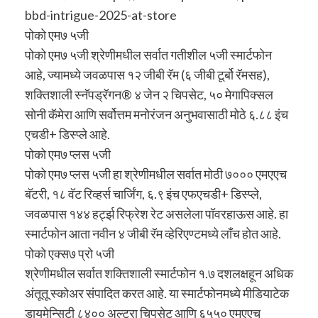
bbd-intrigue-2025-at-store
पोको एम७ ५जी
पोको एम७ ५जी श्रेणीमधील सर्वात गतीशील ५जी स्‍मार्टफोन
आहे, ज्‍यामध्‍ये जवळपास १२ जीबी रॅम (६ जीबी टूर्बो रॅमसह),
शक्तिशाली स्‍नॅपड्रॅगन® ४ जेन २ चिपसेट, ५० मेगापिक्‍सल
सोनी कॅमेरा आणि सर्वोत्तम मनोरंजन अनुभवासाठी मोठे ६.८८ इंच
एचडी+ डिस्‍प्‍ले आहे.
पोको एम७ प्‍लस ५जी
पोको एम७ प्‍लस ५जी हा श्रेणीमधील सर्वात मोठी ७००० एमएएच
बॅटरी, १८ वॅट रिव्‍हर्स चार्जिंग, ६.९ इंच एफएचडी+ डिस्‍प्‍ले,
जवळपास १४४ हर्ट्झ रिफ्रेश रेट असलेला पॉवरहाऊस आहे. हा
स्‍मार्टफोन आता नवीन ४ जीबी रॅम व्‍हेरिएण्टमध्‍ये लाँच होत आहे.
पोको एक्‍स७ प्रो ५जी
श्रेणीमधील सर्वात शक्तिशाली स्‍मार्टफोन १.७ दशलक्षहून अधिक
अंतूतू स्‍कोअर संपादित करत आहे. या स्‍मार्टफोनमध्‍ये मीडियाटेक
डायमेन्सिटी ८४०० अल्‍ट्रा चिपसेट आणि ६५५० एमएएच