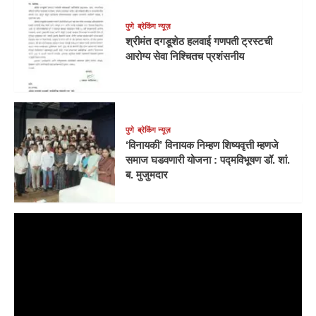
पुणे
ब्रेकिंग न्यूज़
श्रीमंत दगडूशेठ हलवाई गणपती ट्रस्टची
आरोग्य सेवा निश्चितच प्रशंसनीय
पुणे
ब्रेकिंग न्यूज़
‘विनायकी’ विनायक निम्हण शिष्यवृत्ती म्हणजे
समाज घडवणारी योजना : पद्मविभूषण डॉ. शां.
ब. मुजुमदार