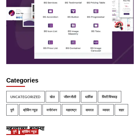
Categories
UNCATEGORIZED
खेल
जीवन शैली
धार्मिक
पिंपरी चिंचवड़
पुणे
ब्रेकिंग न्यूज़
मनोरंजन
महाराष्ट्र
वायरल
व्यापार
शहर
महत्त्वाच्या बातम्या
पुणे
ब्रेकिंग न्यूज़