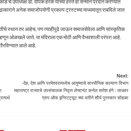
्ड चे उपाध्यक्ष डॅा. दीपक हरके यांच्या हस्ते हा सन्मान प्रदान करण्यात
ा पुढाकाराने अनेक समाजोपयोगी प्रकल्प ट्रस्टच्या माध्यमातून राबविले जात
क्तीचे स्थान तर आहेच, पण त्याहीपुढे जाऊन समाजसेवेला आणि सांस्कृतिक
 म्हणून ओळखले जाते. या मंदिराला एक मोठी आणि वैभवशाली परंपरा आहे.
ना गौरविण्यात आले आहे.
Next:
-देह, देश आणि परमेश्वरामध्येच आयुष्याचे सारसैनिक कल्याण विभाग
ण
महाराष्ट्र राज्याचे उपसंचालक निवृत्त लेफ्टनंट कर्नल सतेश हंगे : जाधवर
ित्यर्थ
ग्रुप ऑफ इन्स्टिट्यूट च्या वतीने शौर्य पुरस्कार सोहळा