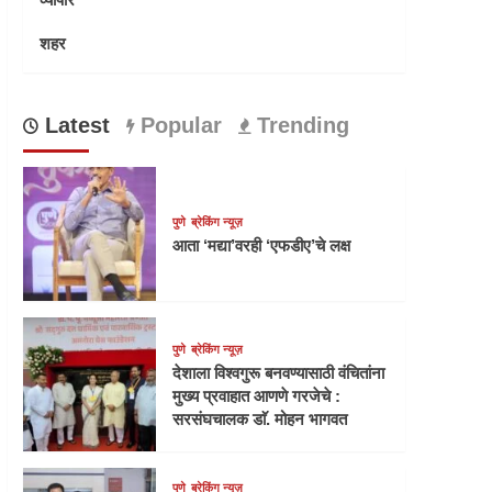
शहर
Latest
Popular
Trending
पुणे
ब्रेकिंग न्यूज़
आता ‘मद्या’वरही ‘एफडीए’चे लक्ष
पुणे
ब्रेकिंग न्यूज़
देशाला विश्वगुरू बनवण्यासाठी वंचितांना
मुख्य प्रवाहात आणणे गरजेचे :
सरसंघचालक डाॅ. मोहन भागवत
पुणे
ब्रेकिंग न्यूज़