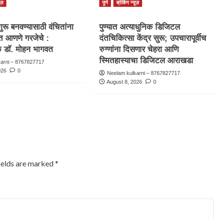
ूज़
पुणे
ब्रेकिंग न्यूज़
गुरू बनवण्यासाठी वंचितांना
पुण्यात अत्याधुनिक डिजिटल
हात आणणे गरजेचे :
दंतचिकित्सा केंद्र सुरू; उपचारापूर्वीच
डाॅ. मोहन भागवत
रुग्णांना दिसणार चेहरा आणि
स्मितहास्याचा डिजिटल आराखडा
karni – 8767827717
026
0
Neelam kulkarni – 8767827717
August 8, 2026
0
ields are marked
*