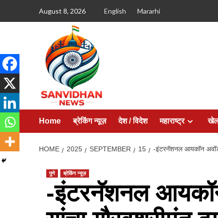
August 8, 2026
English
Mararhi
Home
ब्रेकिंग न्यूज़
देश / विदेश
महाराष्ट्र
खे
HOME
2025
SEPTEMBER
15
-इंटरनॅशनल आयकॉन अवॉर्ड न
पुणे
ब्रेकिंग न्यूज़
-इंटरनॅशनल आयकॉन अ