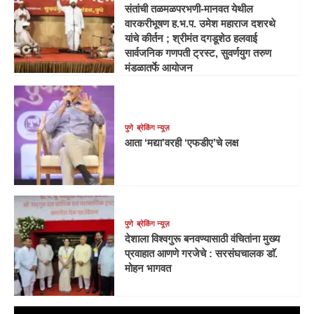
संतांची तळमळपरभणी-मानवत येथील
वारकरीभूषण ह.भ.प. उमेश महाराज दशरथे
यांचे कीर्तन ; श्रीमंत दगडूशेठ हलवाई
सार्वजनिक गणपती ट्रस्ट, सुवर्णयुग तरुण
मंडळातर्फे आयोजन
पुणे
ब्रेकिंग न्यूज़
आता ‘मद्या’वरही ‘एफडीए’चे लक्ष
पुणे
ब्रेकिंग न्यूज़
देशाला विश्वगुरू बनवण्यासाठी वंचितांना मुख्य
प्रवाहात आणणे गरजेचे : सरसंघचालक डाॅ.
मोहन भागवत