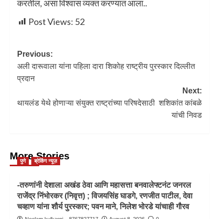
करतील, असा विश्वास व्यक्त करण्यात आला..
Post Views:
52
Previous:
अली दारूवाला यांना पहिला दारा शिकोह राष्ट्रीय पुरस्कार दिल्लीत
प्रदान
Next:
थायलंड येथे होणाऱ्या संयुक्त राष्ट्रांच्या परिषदेसाठी शशिकांत कांबळे
यांची निवड
More Stories
पुणे
ब्रेकिंग न्यूज़
-तरुणांनी देशाला अखंड ठेवा आणि महासत्ता बनवालेफ्टनंट जनरल
राजेंद्र निंभोरकर (निवृत्त) ; विजयसिंह घाडगे, रणजीत पाटील, देवा
चव्हाण यांना शौर्य पुरस्कार; पवन माने, निलेश भोरडे यांचाही गौरव
Neelam kulkarni – 8767827717
August 8, 2026
0