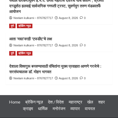
येथील वारकरीभूषण ह.भ.प. उमेश महाराज दशरथे यांचे कीर्तन ; श्रीमंत
दगडूशेठ हलवाई सार्वजनिक गणपती ट्रस्ट, सुवर्णयुग तरुण मंडळातर्फे
आयोजन
Neelam kulkarni – 8767827717
August 8, 2026
0
पुणे
ब्रेकिंग न्यूज़
आता ‘मद्या’वरही ‘एफडीए’चे लक्ष
Neelam kulkarni – 8767827717
August 8, 2026
0
पुणे
ब्रेकिंग न्यूज़
देशाला विश्वगुरू बनवण्यासाठी वंचितांना मुख्य प्रवाहात आणणे गरजेचे :
सरसंघचालक डाॅ. मोहन भागवत
Neelam kulkarni – 8767827717
August 8, 2026
0
Home
ब्रेकिंग न्यूज़
देश / विदेश
महाराष्ट्र
खेल
शहर
क्राइम
धार्मिक
मनोरंजन
व्यापार
वायरल