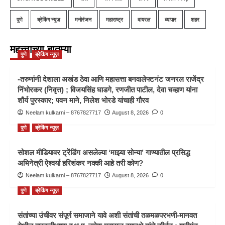
पुणे
ब्रेकिंग न्यूज़
मनोरंजन
महाराष्ट्र
वायरल
व्यापार
शहर
महत्त्वाच्या बातम्या
पुणे
ब्रेकिंग न्यूज़
-तरुणांनी देशाला अखंड ठेवा आणि महासत्ता बनवालेफ्टनंट जनरल राजेंद्र
निंभोरकर (निवृत्त) ; विजयसिंह घाडगे, रणजीत पाटील, देवा चव्हाण यांना
शौर्य पुरस्कार; पवन माने, निलेश भोरडे यांचाही गौरव
Neelam kulkarni – 8767827717
August 8, 2026
0
पुणे
ब्रेकिंग न्यूज़
सोशल मीडियावर ट्रेंडिंग असलेल्या ‘माझ्या सोन्या’ गाण्यातील प्रसिद्ध
अभिनेत्री ऐश्वर्या हरिशंकर नक्की आहे तरी कोण?
Neelam kulkarni – 8767827717
August 8, 2026
0
पुणे
ब्रेकिंग न्यूज़
संतांच्या उंचीवर संपूर्ण समाजाने यावे अशी संतांची तळमळपरभणी-मानवत