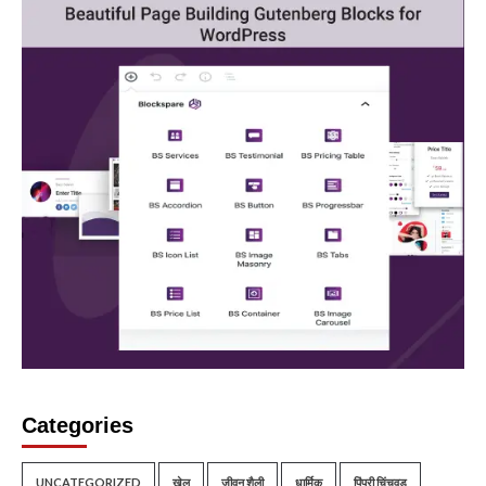
Categories
UNCATEGORIZED
खेल
जीवन शैली
धार्मिक
पिंपरी चिंचवड़