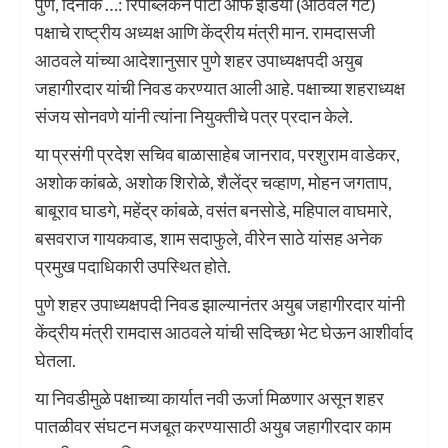
पुणे, दिनांक …: रिपब्लिकन पार्टी ऑफ इंडिया (आठवले गट)
पक्षाचे राष्ट्रीय अध्यक्ष आणि केंद्रीय मंत्री मान. रामदासजी
आठवले यांच्या आदेशानुसार पुणे शहर उपाध्यक्षपदी अयुब
जहागीरदार यांची निवड करण्यात आली आहे. पक्षाच्या शहराध्यक्ष
संजय सोनवणे यांनी त्यांना नियुक्तीचे पत्र प्रदान केले.
या प्रसंगी प्रदेश सचिव बाळासाहेब जानराव, परशुराम वाडेकर,
अशोक कांबळे, अशोक शिरोळे, शैलेंद्र चव्हाण, मोहन जगताप,
बाबूराव घाडगे, महेंद्र कांबळे, वसंत बनसोडे, महिपाल वाघमारे,
बसवराज गायकवाड, शाम सदाफुले, वीरेन साठे यांसह अनेक
प्रमुख पदाधिकारी उपस्थित होते.
पुणे शहर उपाध्यक्षपदी निवड झाल्यानंतर अयुब जहागीरदार यांनी
केंद्रीय मंत्री रामदास आठवले यांची सदिच्छा भेट घेऊन आशीर्वाद
घेतला.
या निवडीमुळे पक्षाच्या कार्यात नवी ऊर्जा मिळणार असून शहर
पातळीवर संघटन मजबूत करण्यासाठी अयुब जहागीरदार काम