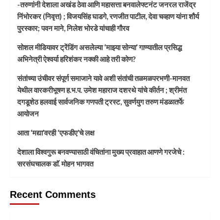
-तरुणांनी देशाला अखंड ठेवा आणि महासत्ता बनवालेफ्टनंट जनरल राजेंद्र
निंभोरकर (निवृत्त) ; विजयसिंह घाडगे, रणजीत पाटील, देवा चव्हाण यांना शौर्य
पुरस्कार; पवन माने, निलेश भोरडे यांचाही गौरव
सोशल मीडियावर ट्रेंडिंग असलेल्या ‘माझ्या सोन्या’ गाण्यातील प्रसिद्ध
अभिनेत्री ऐश्वर्या हरिशंकर नक्की आहे तरी कोण?
संतांच्या उंचीवर संपूर्ण समाजाने यावे अशी संतांची तळमळपरभणी-मानवत
येथील वारकरीभूषण ह.भ.प. उमेश महाराज दशरथे यांचे कीर्तन ; श्रीमंत
दगडूशेठ हलवाई सार्वजनिक गणपती ट्रस्ट, सुवर्णयुग तरुण मंडळातर्फे
आयोजन
आता ‘मद्या’वरही ‘एफडीए’चे लक्ष
देशाला विश्वगुरू बनवण्यासाठी वंचितांना मुख्य प्रवाहात आणणे गरजेचे :
सरसंघचालक डाॅ. मोहन भागवत
Recent Comments