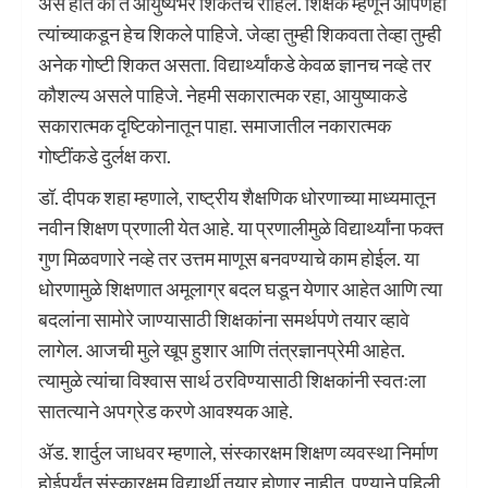
असे होते की ते आयुष्यभर शिकतच राहिले. शिक्षक म्हणून आपणही
त्यांच्याकडून हेच शिकले पाहिजे. जेव्हा तुम्ही शिकवता तेव्हा तुम्ही
अनेक गोष्टी शिकत असता. विद्यार्थ्यांकडे केवळ ज्ञानच नव्हे तर
कौशल्य असले पाहिजे. नेहमी सकारात्मक रहा, आयुष्याकडे
सकारात्मक दृष्टिकोनातून पाहा. समाजातील नकारात्मक
गोष्टींकडे दुर्लक्ष करा.
डॉ. दीपक शहा म्हणाले, राष्ट्रीय शैक्षणिक धोरणाच्या माध्यमातून
नवीन शिक्षण प्रणाली येत आहे. या प्रणालीमुळे विद्यार्थ्यांना फक्त
गुण मिळवणारे नव्हे तर उत्तम माणूस बनवण्याचे काम होईल. या
धोरणामुळे शिक्षणात अमूलाग्र बदल घडून येणार आहेत आणि त्या
बदलांना सामोरे जाण्यासाठी शिक्षकांना समर्थपणे तयार व्हावे
लागेल. आजची मुले खूप हुशार आणि तंत्रज्ञानप्रेमी आहेत.
त्यामुळे त्यांचा विश्वास सार्थ ठरविण्यासाठी शिक्षकांनी स्वतःला
सातत्याने अपग्रेड करणे आवश्यक आहे.
अ‍ॅड. शार्दुल जाधवर म्हणाले, संस्कारक्षम शिक्षण व्यवस्था निर्माण
होईपर्यंत संस्कारक्षम विद्यार्थी तयार होणार नाहीत. पुण्याने पहिली