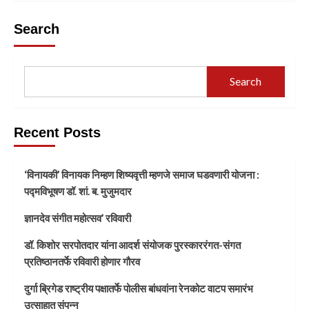
Search
Search
Recent Posts
‘विनायकी’ विनायक निम्हण शिष्यवृत्ती म्हणजे समाज घडवणारी योजना :
पद्मविभूषण डॉ. शां. ब. मुजुमदार
ज्ञानदेव संगीत महोत्सव’ रविवारी
डॉ. किशोर सरपोतदार यांना आदर्श संयोजक पुरस्काररंगत-संगत
प्रतिष्ठानतर्फे रविवारी होणार गौरव
दुर्गा ब्रिगेड राष्ट्रीय पक्षातर्फे पोलीस बांधवांना रेनकोट वाटप समारंभ
उत्साहात संपन्न