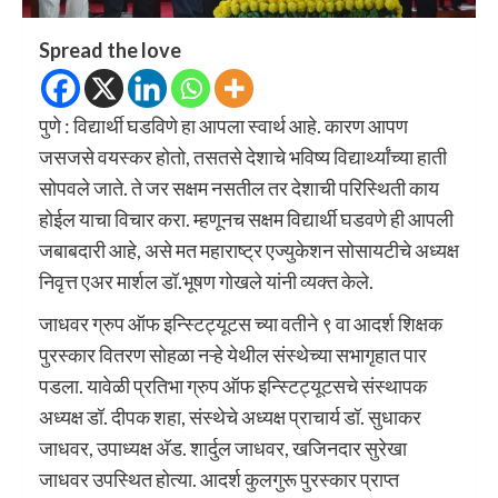
Spread the love
पुणे : विद्यार्थी घडविणे हा आपला स्वार्थ आहे. कारण आपण
जसजसे वयस्कर होतो, तसतसे देशाचे भविष्य विद्यार्थ्यांच्या हाती
सोपवले जाते. ते जर सक्षम नसतील तर देशाची परिस्थिती काय
होईल याचा विचार करा. म्हणूनच सक्षम विद्यार्थी घडवणे ही आपली
जबाबदारी आहे, असे मत महाराष्ट्र एज्युकेशन सोसायटीचे अध्यक्ष
निवृत्त एअर मार्शल डॉ.भूषण गोखले यांनी व्यक्त केले.
जाधवर ग्रुप ऑफ इन्स्टिट्यूटस च्या वतीने ९ वा आदर्श शिक्षक
पुरस्कार वितरण सोहळा नऱ्हे येथील संस्थेच्या सभागृहात पार
पडला. यावेळी प्रतिभा ग्रुप ऑफ इन्स्टिट्यूटसचे संस्थापक
अध्यक्ष डॉ. दीपक शहा, संस्थेचे अध्यक्ष प्राचार्य डॉ. सुधाकर
जाधवर, उपाध्यक्ष अ‍ॅड. शार्दुल जाधवर, खजिनदार सुरेखा
जाधवर उपस्थित होत्या. आदर्श कुलगुरू पुरस्कार प्राप्त