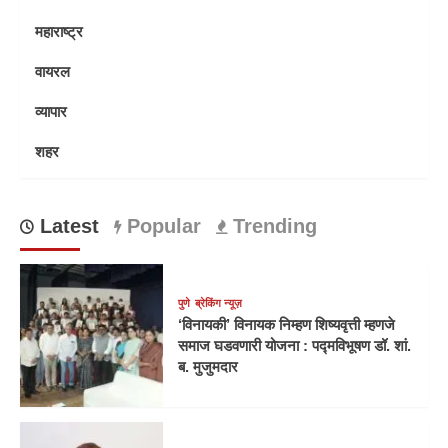
महाराष्ट्र
वायरल
व्यापार
शहर
Latest
Popular
Trending
पुणे
ब्रेकिंग न्यूज़
‘विनायकी’ विनायक निम्हण शिष्यवृत्ती म्हणजे
समाज घडवणारी योजना : पद्मविभूषण डॉ. शां.
ब. मुजुमदार