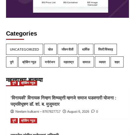
Categories
UNCATEGORIZED
खेल
जीवन शैली
धार्मिक
पिंपरी चिंचवड़
पुणे
ब्रेकिंग न्यूज़
मनोरंजन
महाराष्ट्र
वायरल
व्यापार
शहर
महत्त्वाच्या बातम्या
पुणे
ब्रेकिंग न्यूज़
‘विनायकी’ विनायक निम्हण शिष्यवृत्ती म्हणजे समाज घडवणारी योजना :
पद्मविभूषण डॉ. शां. ब. मुजुमदार
Neelam kulkarni – 8767827717
August 6, 2026
0
पुणे
ब्रेकिंग न्यूज़