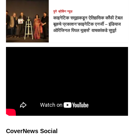
पुणे
ब्रेकिंग न्यूज़
काइनेटिक समूहाकडून ऐतिहासिक काँफी टेबल
बूकचे प्रकाशन‘काइनेटिक एनर्जी – इंडियाज
ओरिजिनल पिपल मूव्हर्स’ वाचकांकडे सुपूर्त
CoverNews Social