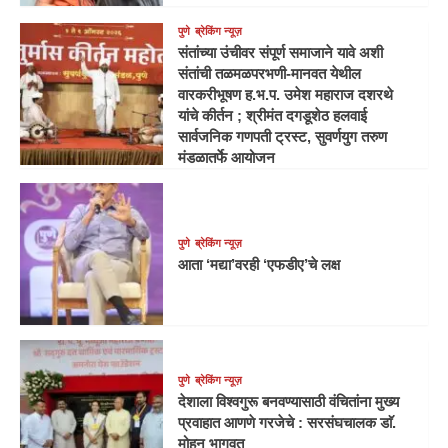
पुणे
ब्रेकिंग न्यूज़
संतांच्या उंचीवर संपूर्ण समाजाने यावे अशी
संतांची तळमळपरभणी-मानवत येथील
वारकरीभूषण ह.भ.प. उमेश महाराज दशरथे
यांचे कीर्तन ; श्रीमंत दगडूशेठ हलवाई
सार्वजनिक गणपती ट्रस्ट, सुवर्णयुग तरुण
मंडळातर्फे आयोजन
पुणे
ब्रेकिंग न्यूज़
आता ‘मद्या’वरही ‘एफडीए’चे लक्ष
पुणे
ब्रेकिंग न्यूज़
देशाला विश्वगुरू बनवण्यासाठी वंचितांना मुख्य
प्रवाहात आणणे गरजेचे : सरसंघचालक डाॅ.
मोहन भागवत