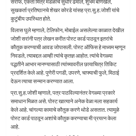
सराफ, एकता मित्र मंडळाचे सुधीर ढमाले, शुभम बाणखेले,
सुखकर्ता प्रतिष्ठानचे शेखर कोरडे यांसह प्रा.सु.ह.जोशी यांचे
कुटुंबीय उपस्थित होते.
विलास घुले म्हणाले, टेलिफोन, मोबाईल असलेल्या काळात देखील
जोशी सरांनी पत्र लेखन करीत पोस्ट कार्ड पाठवून इतरांचे
कौतुक करण्याची आवड जोपासली. पोस्ट ऑफिस हे माध्यम म्हणून
निवडले, त्याबद्दल आम्ही त्यांचे कृतज्ञ आहोत. त्यांचे वेगळ्या
पद्धतीने आभार मानण्यासाठी त्यांच्यावरील छायाचित्र तिकिट
प्रदर्शित केले आहे. पुणेरी पगडी, उपरणे, चाफ्याची फुले, मिठाई
देऊन त्याचा सन्मान करण्यात आला.
प्रा.सु.ह.जोशी म्हणाले, पत्र पाठविल्यानंतर वेगळ्या प्रकारे
समाधान मिळत असे. पोस्ट खात्याने अनेक वेळा मला सहकार्य
केले आहे. चांगल्या कामाचे कौतुक करणे थोडे असतात. त्यामुळे
पोस्ट कार्ड पाठवून अशांचे कौतुक करण्याचा मी प्रयत्न केला
आहे.