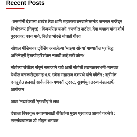
Recent Posts
-तरुणांनी देशाला अखंड ठेवा आणि महासत्ता बनवालेफ्टनंट जनरल राजेंद्र
निंभोरकर (निवृत्त) ; विजयसिंह घाडगे, रणजीत पाटील, देवा चव्हाण यांना शौर्य
पुरस्कार; पवन माने, निलेश भोरडे यांचाही गौरव
सोशल मीडियावर ट्रेंडिंग असलेल्या ‘माझ्या सोन्या’ गाण्यातील प्रसिद्ध
अभिनेत्री ऐश्वर्या हरिशंकर नक्की आहे तरी कोण?
संतांच्या उंचीवर संपूर्ण समाजाने यावे अशी संतांची तळमळपरभणी-मानवत
येथील वारकरीभूषण ह.भ.प. उमेश महाराज दशरथे यांचे कीर्तन ; श्रीमंत
दगडूशेठ हलवाई सार्वजनिक गणपती ट्रस्ट, सुवर्णयुग तरुण मंडळातर्फे
आयोजन
आता ‘मद्या’वरही ‘एफडीए’चे लक्ष
देशाला विश्वगुरू बनवण्यासाठी वंचितांना मुख्य प्रवाहात आणणे गरजेचे :
सरसंघचालक डाॅ. मोहन भागवत