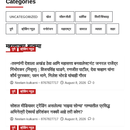
Categories
UNCATEGORIZED
खेल
जीवन शैली
धार्मिक
पिंपरी चिंचवड़
पुणे
ब्रेकिंग न्यूज़
मनोरंजन
महाराष्ट्र
वायरल
व्यापार
शहर
महत्त्वाच्या बातम्या
पुणे
ब्रेकिंग न्यूज़
-तरुणांनी देशाला अखंड ठेवा आणि महासत्ता बनवालेफ्टनंट जनरल राजेंद्र
निंभोरकर (निवृत्त) ; विजयसिंह घाडगे, रणजीत पाटील, देवा चव्हाण यांना
शौर्य पुरस्कार; पवन माने, निलेश भोरडे यांचाही गौरव
Neelam kulkarni – 8767827717
August 8, 2026
0
पुणे
ब्रेकिंग न्यूज़
सोशल मीडियावर ट्रेंडिंग असलेल्या ‘माझ्या सोन्या’ गाण्यातील प्रसिद्ध
अभिनेत्री ऐश्वर्या हरिशंकर नक्की आहे तरी कोण?
Neelam kulkarni – 8767827717
August 8, 2026
0
पुणे
ब्रेकिंग न्यूज़