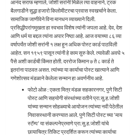
आनंद सराफ म्हणाले, जोशी सरांनी मिळेल त्या वाहनाने, ट्रक
बैलगाडीने सुद्धा हजारो किलोमीटरचा प्रवास स्वखर्चाने केला.
सामाजिक जाणीवेने विना मानधन व्याख्याने दिली.
प्रसिद्धीपरांगमुखता हा स्वभाव विशेष त्यांनी जपला आहे. देव, देश
आणि धर्म या बद्दल त्यांना अपार निष्ठा आहे. आज वयाच्या ८६ व्या
वर्षापर्यंत जोशी सरांनी १ लक्ष हून अधिक पोस्ट कार्ड पाठविली
आहेत. सन १९५९ पासून त्यांनी हे काम सुरु केले. त्यावेळी अवघे ५
पैसे अशी कार्डची किंमत होती. दररोज किमान ७ ते ८ कार्ड ते
इतरांना पाठवत असत. त्यांच्या या कार्याचा पोस्ट खात्याने आणि
गणेशोत्सव मंडळाने केलेला सन्मान हा अवर्णनीय आहे.
फोटो ओळ : एकता मित्र मंडळ सहकारनगर, पुणे सिटी
पोस्ट आणि सहयोगी संस्थांच्या वतीने प्रा.सु.ह.जोशी
यांच्या सन्मान सोहळ्याचे आयोजन त्यांच्या नवी पेठेतील
निवासस्थानी करण्यात आले. पुणे सिटी पोस्ट च्या ‘माय
स्टॅम्प’ या संकल्पनेप्रमाणे प्रा.सु.ह.जोशी यांचे
छायाचित्र तिकिट प्रदर्शित करून त्यांच्या कार्याचा