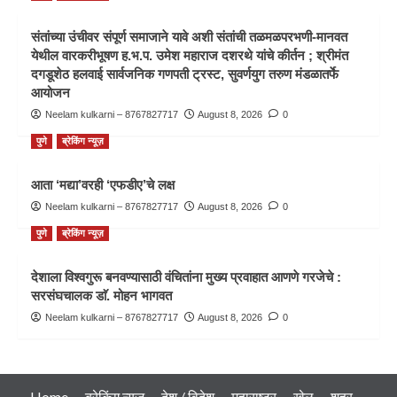
संतांच्या उंचीवर संपूर्ण समाजाने यावे अशी संतांची तळमळपरभणी-मानवत
येथील वारकरीभूषण ह.भ.प. उमेश महाराज दशरथे यांचे कीर्तन ; श्रीमंत
दगडूशेठ हलवाई सार्वजनिक गणपती ट्रस्ट, सुवर्णयुग तरुण मंडळातर्फे
आयोजन
Neelam kulkarni – 8767827717
August 8, 2026
0
पुणे
ब्रेकिंग न्यूज़
आता ‘मद्या’वरही ‘एफडीए’चे लक्ष
Neelam kulkarni – 8767827717
August 8, 2026
0
पुणे
ब्रेकिंग न्यूज़
देशाला विश्वगुरू बनवण्यासाठी वंचितांना मुख्य प्रवाहात आणणे गरजेचे :
सरसंघचालक डाॅ. मोहन भागवत
Neelam kulkarni – 8767827717
August 8, 2026
0
Home
ब्रेकिंग न्यूज़
देश / विदेश
महाराष्ट्र
खेल
शहर