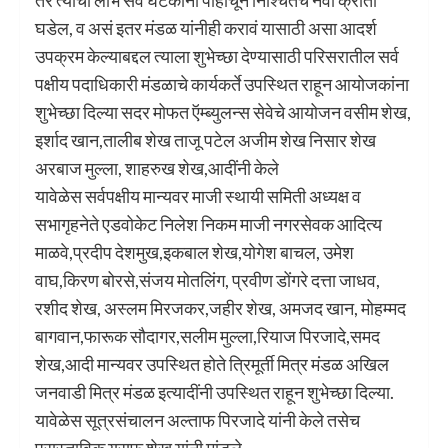
घडेल, व असं इतर मंडळ यांनीही करावं यासाठी असा आदर्श
उपक्रम केल्याबद्दल त्याला शुभेच्छा देण्यासाठी परिसरातील सर्व
पक्षीय पदाधिकारी मंडळाचे कार्यकर्ते उपस्थित राहून आयोजकांना
शुभेच्छा दिल्या सदर मोफत ऍम्ब्युलन्स सेवेचे आयोजन वसीम शेख,
इर्शाद खान,तालीब शेख ताजू पटेल अजीम शेख निसार शेख
अरबाज मुल्ला, शाहरुख शेख,आदींनी केले
यावेळेस सर्वपक्षीय मान्यवर माजी स्थायी समिती अध्यक्ष व
सभागृहनेते एडवोकेट निलेश निकम माजी नगरसेवक आदित्य
माळवे,प्रदीप देशमुख,इकबाल शेख,योगेश बाचल, उमेश
वाघ,किरण बोरसे,संजय मोतलिंग, प्रवीण डोंगरे दत्ता जाधव,
रशीद शेख, अस्लम मिरजकर,जहीर शेख, अमजद खान, मोहम्मद
बागवान,फारूक सौदागर,सलीम मुल्ला,रियाज पिरजादे,समद
शेख,आदी मान्यवर उपस्थित होते त्रिमूर्ती मित्र मंडळ अखिल
जनवाडी मित्र मंडळ इत्यादींनी उपस्थित राहून शुभेच्छा दिल्या.
यावेळेस सूत्रसंचालन अल्ताफ पिरजादे यांनी केले तसेच
प्रास्ताविक युसुफ शेख यांनी मांडले