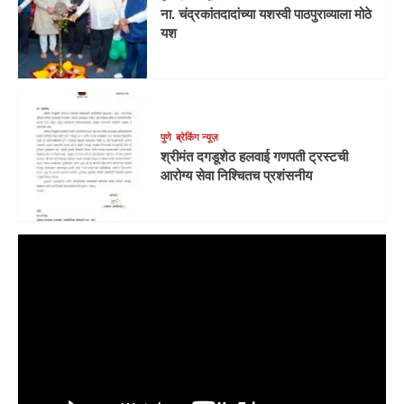
ना. चंद्रकांतदादांच्या यशस्वी पाठपुराव्याला मोठे
यश
पुणे
ब्रेकिंग न्यूज़
श्रीमंत दगडूशेठ हलवाई गणपती ट्रस्टची
आरोग्य सेवा निश्चितच प्रशंसनीय