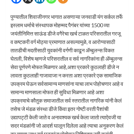
पुण्यातील शिवाजीनगर भागात असणाऱ्या जनवाडी यंग सर्कल तर्फे
इस्लाम धर्माचे संस्थापक मोहम्मद पैगंबर यांच्या 1500 व्या
जयंतीनिमित्त साऊंड डीजे वगैरेचा खर्च टाळत परिसरातील गरजू
व कष्टकरी वर्ग मोठ्या प्रमाणात असल्यामुळे, व आरोग्यासाठी
तातडीची मदतीसाठी युवकांनी वर्गणी काढून ॲम्बुलन्स विकत
घेतली, विशेष म्हणजे परिसरातील व सर्व नागरिकांना ही ॲम्बुलन्स
सेवा पूर्णपणे मोफत मिळणार आहे,अशा प्रकारे कुठलाही डीजे न
लावता कुठलाही गाजावाजा न करता अशा प्रकारे एक सामाजिक
उपक्रम घेऊन सर्वसामान्य माणसांना याचा लाभ पोहोचणार आहे व
सामान्य माणसाला मोफत ही सुविधा मिळणार आहे अशा
उपक्रमाचे कौतुक समाजातील सर्व स्तरातील नागरिक यांनी केलं
तसेच जे मंडळ संस्था डीजे किंवा इतर गोष्टी वरती पैशांची
उद्यापट्टी केली जाते व अनावश्यक खर्च केला जातो त्याऐवजी या
सदर मंडळांनी जो आदर्श घालून दिलेला आहे त्याचा अनुकरण केलं
तर त्याचा लाभ सर्व घटकांना पोहोचून निश्चितच नवी क्रांती