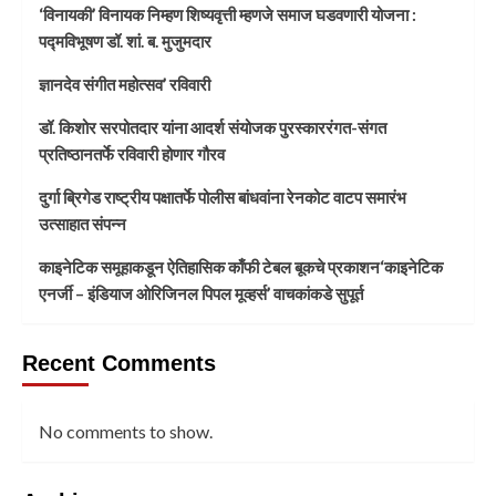
‘विनायकी’ विनायक निम्हण शिष्यवृत्ती म्हणजे समाज घडवणारी योजना :
पद्मविभूषण डॉ. शां. ब. मुजुमदार
ज्ञानदेव संगीत महोत्सव’ रविवारी
डॉ. किशोर सरपोतदार यांना आदर्श संयोजक पुरस्काररंगत-संगत
प्रतिष्ठानतर्फे रविवारी होणार गौरव
दुर्गा ब्रिगेड राष्ट्रीय पक्षातर्फे पोलीस बांधवांना रेनकोट वाटप समारंभ
उत्साहात संपन्न
काइनेटिक समूहाकडून ऐतिहासिक काँफी टेबल बूकचे प्रकाशन‘काइनेटिक
एनर्जी – इंडियाज ओरिजिनल पिपल मूव्हर्स’ वाचकांकडे सुपूर्त
Recent Comments
No comments to show.