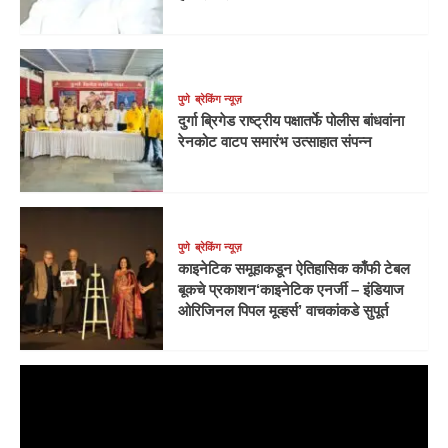
पुणे
ब्रेकिंग न्यूज़
दुर्गा ब्रिगेड राष्ट्रीय पक्षातर्फे पोलीस बांधवांना
रेनकोट वाटप समारंभ उत्साहात संपन्न
पुणे
ब्रेकिंग न्यूज़
काइनेटिक समूहाकडून ऐतिहासिक काँफी टेबल
बूकचे प्रकाशन‘काइनेटिक एनर्जी – इंडियाज
ओरिजिनल पिपल मूव्हर्स’ वाचकांकडे सुपूर्त