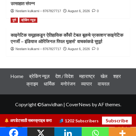
उत्साहात संपन्न
Neelam kulkarni – 8767827717
August 6, 2026
0
पुणे
ब्रेकिंग न्यूज़
काइनेटिक समूहाकडून ऐतिहासिक काँफी टेबल बूकचे प्रकाशन‘काइनेटिक
एनर्जी – इंडियाज ओरिजिनल पिपल मूव्हर्स’ वाचकांकडे सुपूर्त
Neelam kulkarni – 8767827717
August 6, 2026
0
Home
ब्रेकिंग न्यूज़
देश / विदेश
महाराष्ट्र
खेल
शहर
क्राइम
धार्मिक
मनोरंजन
व्यापार
वायरल
Copyright ©Sanvidhan
|
CoverNews
by AF themes.
Subscribe
अपडेटसाठी सबस्क्राइब करा
1202
Subscribers