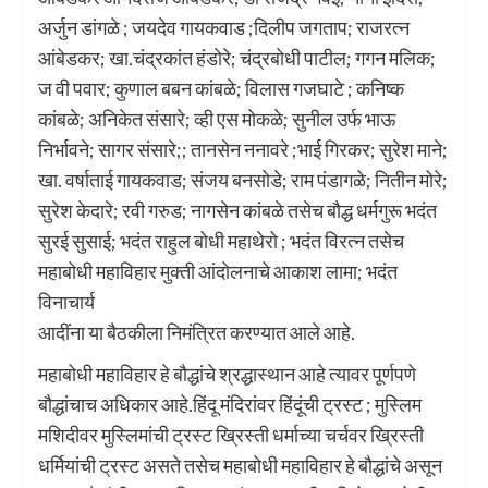
अर्जुन डांगळे ; जयदेव गायकवाड ;दिलीप जगताप; राजरत्न
आंबेडकर; खा.चंद्रकांत हंडोरे; चंद्रबोधी पाटील; गगन मलिक;
ज वी पवार; कुणाल बबन कांबळे; विलास गजघाटे ; कनिष्क
कांबळे; अनिकेत संसारे; व्ही एस मोकळे; सुनील उर्फ भाऊ
निर्भावने; सागर संसारे;; तानसेन ननावरे ;भाई गिरकर; सुरेश माने;
खा. वर्षाताई गायकवाड; संजय बनसोडे; राम पंडागळे; नितीन मोरे;
सुरेश केदारे; रवी गरुड; नागसेन कांबळे तसेच बौद्ध धर्मगुरू भदंत
सुरई सुसाई; भदंत राहुल बोधी महाथेरो ; भदंत विरत्न तसेच
महाबोधी महाविहार मुक्ती आंदोलनाचे आकाश लामा; भदंत
विनाचार्य
आदींना या बैठकीला निमंत्रित करण्यात आले आहे.
महाबोधी महाविहार हे बौद्धांचे श्रद्धास्थान आहे त्यावर पूर्णपणे
बौद्धांचाच अधिकार आहे.हिंदू मंदिरांवर हिंदूंची ट्रस्ट ; मुस्लिम
मशिदीवर मुस्लिमांची ट्रस्ट ख्रिस्ती धर्माच्या चर्चवर ख्रिस्ती
धर्मियांची ट्रस्ट असते तसेच महाबोधी महाविहार हे बौद्धांचे असून