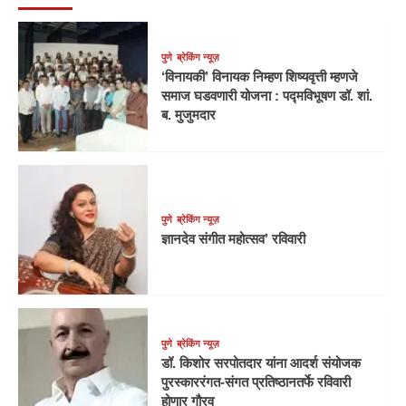
पुणे
ब्रेकिंग न्यूज़
‘विनायकी’ विनायक निम्हण शिष्यवृत्ती म्हणजे
समाज घडवणारी योजना : पद्मविभूषण डॉ. शां.
ब. मुजुमदार
पुणे
ब्रेकिंग न्यूज़
ज्ञानदेव संगीत महोत्सव’ रविवारी
पुणे
ब्रेकिंग न्यूज़
डॉ. किशोर सरपोतदार यांना आदर्श संयोजक
पुरस्काररंगत-संगत प्रतिष्ठानतर्फे रविवारी
होणार गौरव