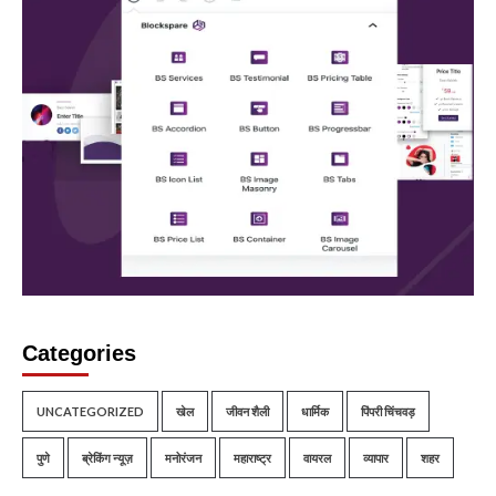
Categories
UNCATEGORIZED
खेल
जीवन शैली
धार्मिक
पिंपरी चिंचवड़
पुणे
ब्रेकिंग न्यूज़
मनोरंजन
महाराष्ट्र
वायरल
व्यापार
शहर