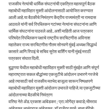
राजकीय नेत्यांची धार्मिक संघटनांची एकत्रित महत्वपूर्ण बैठक
महाबोधी महाविहार मुक्ती आंदोलनासाठी आयोजित करण्यात
आली आहे.या बैठकीचे निमंत्रण केंद्रीय राज्यमंत्री ना रामदास
आठवले यांनी सर्व रिपब्लिकन गटांच्या नेत्यांना संघटनांना आणि
धार्मिक संघटनांना पाठवले आहे..अशी माहिती आज पत्रकार
परिषदेत रिपब्लिकन पक्षाचे राष्ट्रीय सरचिटणीस अविनाश
महातेकर राज्य सरचिटणीस गौतम सोनवणे मुंबई अध्यक्ष सिद्धार्थ
कासारे आणि रिपाइं चे सचिव सुरेश बार्शिंग यानी मुंबई मराठी
पत्रकार संघात दिली.
बुद्धगया येथील महाबोधी महाविहार मुक्ती साठी मुंबईत आणि संपूर्ण
महाराष्ट्रात सकल बौद्धांच्या एकजुटीचे आंदोलन उभारणे गरजेचे
आहे त्यासाठी सर्व राजकीय मतभेद बाजूला सारून निष्पक्षपणे
महाबोधी महाविहार मुक्ती आंदोलन उभारले पाहिजे.या एकजुटीच्या
आंदोलनाच्या बैठकीचे निमंत्रण
वरिष्ठ नेते ॲड.प्रकाश आंबेडकर ; प्रा.जोगेंद्र कवाडे;भीमराव
आंबेडकर आनंदराज आंबेडकर; डॉ राजेंद्र गवई; नाना इंदिसे;