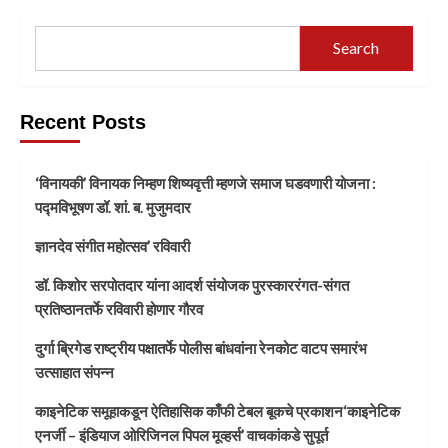
Search
Recent Posts
‘विनायकी’ विनायक निम्हण शिष्यवृत्ती म्हणजे समाज घडवणारी योजना :
पद्मविभूषण डॉ. शां. ब. मुजुमदार
ज्ञानदेव संगीत महोत्सव’ रविवारी
डॉ. किशोर सरपोतदार यांना आदर्श संयोजक पुरस्काररंगत-संगत
प्रतिष्ठानतर्फे रविवारी होणार गौरव
दुर्गा ब्रिगेड राष्ट्रीय पक्षातर्फे पोलीस बांधवांना रेनकोट वाटप समारंभ
उत्साहात संपन्न
काइनेटिक समूहाकडून ऐतिहासिक काँफी टेबल बूकचे प्रकाशन‘काइनेटिक
एनर्जी – इंडियाज ओरिजिनल पिपल मूव्हर्स’ वाचकांकडे सुपूर्त