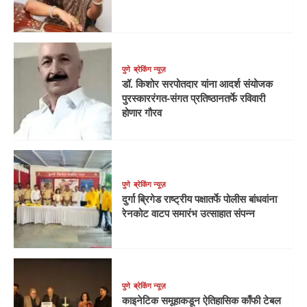
पुणे
ब्रेकिंग न्यूज़
डॉ. किशोर सरपोतदार यांना आदर्श संयोजक
पुरस्काररंगत-संगत प्रतिष्ठानतर्फे रविवारी
होणार गौरव
पुणे
ब्रेकिंग न्यूज़
दुर्गा ब्रिगेड राष्ट्रीय पक्षातर्फे पोलीस बांधवांना
रेनकोट वाटप समारंभ उत्साहात संपन्न
पुणे
ब्रेकिंग न्यूज़
काइनेटिक समूहाकडून ऐतिहासिक काँफी टेबल