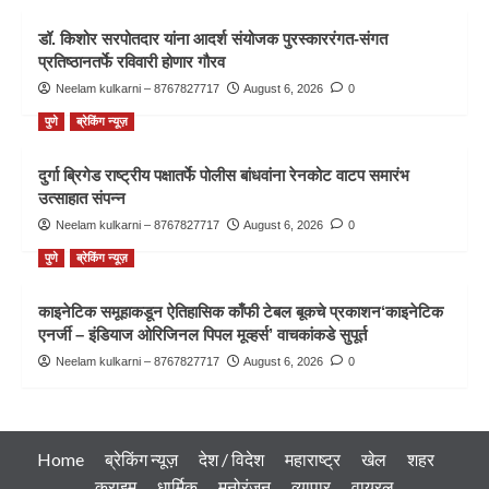
डॉ. किशोर सरपोतदार यांना आदर्श संयोजक पुरस्काररंगत-संगत
प्रतिष्ठानतर्फे रविवारी होणार गौरव
Neelam kulkarni – 8767827717
August 6, 2026
0
पुणे
ब्रेकिंग न्यूज़
दुर्गा ब्रिगेड राष्ट्रीय पक्षातर्फे पोलीस बांधवांना रेनकोट वाटप समारंभ
उत्साहात संपन्न
Neelam kulkarni – 8767827717
August 6, 2026
0
पुणे
ब्रेकिंग न्यूज़
काइनेटिक समूहाकडून ऐतिहासिक काँफी टेबल बूकचे प्रकाशन‘काइनेटिक
एनर्जी – इंडियाज ओरिजिनल पिपल मूव्हर्स’ वाचकांकडे सुपूर्त
Neelam kulkarni – 8767827717
August 6, 2026
0
Home
ब्रेकिंग न्यूज़
देश / विदेश
महाराष्ट्र
खेल
शहर
क्राइम
धार्मिक
मनोरंजन
व्यापार
वायरल