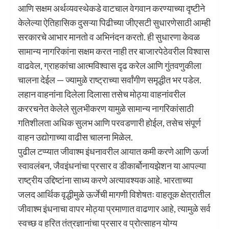
आणि सक्षम अर्थव्यवस्थेकडे वाटचाल वेगवान करण्याच्या दृष्टीने
केलेल्या ऐतिहासिक दुसऱ्या पिढीच्या जीएसटी सुधारणेसाठी आम्ही
सरकारचे आभार मानतो व अभिनंदन करतो. ही सुधारणा केवळ
सामान्य नागरिकांना सक्षम करत नाही तर बाजारपेठेवरील विश्वास
वाढवेल, ग्राहकांचा आत्मविश्वास दृढ करेल आणि गुंतवणुकीला
चालना देईल — ज्यामुळे राष्ट्राच्या सर्वांगीण समृद्धीत भर पडेल.
लहान वाहनांना दिलेला दिलासा तसेच मोठ्या वाहनांवरील
कररचनेत केलेले सुलभीकरण यामुळे सामान्य नागरिकांसाठी
गतिशीलता अधिक सुलभ आणि परवडणारी होईल, तसेच संपूर्ण
वाहन उद्योगाच्या वाढीस चालना मिळेल.
पुढील टप्प्यात जीवाश्म इंधनावरील आयात कमी करणे आणि ऊर्जा
स्वावलंबन, जैवइंधनांचा प्रसार व डीकार्बोनायझेशन या आपल्या
राष्ट्रीय उद्दिष्टांना साध्य करणे अत्यावश्यक आहे. भारताच्या
जलद आर्थिक वृद्धीमुळे ऊर्जेची मागणी विशेषतः वाहतूक क्षेत्रातील
जीवाश्म इंधनाचा वापर मोठ्या प्रमाणात वाढणार आहे, त्यामुळे सर्व
स्वच्छ व हरित तंत्रज्ञानांचा प्रसार व प्रोत्साहन योग्य