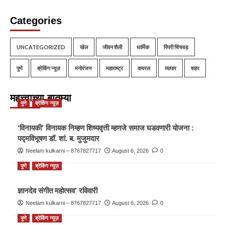
Categories
UNCATEGORIZED
खेल
जीवन शैली
धार्मिक
पिंपरी चिंचवड़
पुणे
ब्रेकिंग न्यूज़
मनोरंजन
महाराष्ट्र
वायरल
व्यापार
शहर
महत्त्वाच्या बातम्या
पुणे
ब्रेकिंग न्यूज़
‘विनायकी’ विनायक निम्हण शिष्यवृत्ती म्हणजे समाज घडवणारी योजना :
पद्मविभूषण डॉ. शां. ब. मुजुमदार
Neelam kulkarni – 8767827717
August 6, 2026
0
पुणे
ब्रेकिंग न्यूज़
ज्ञानदेव संगीत महोत्सव’ रविवारी
Neelam kulkarni – 8767827717
August 6, 2026
0
पुणे
ब्रेकिंग न्यूज़