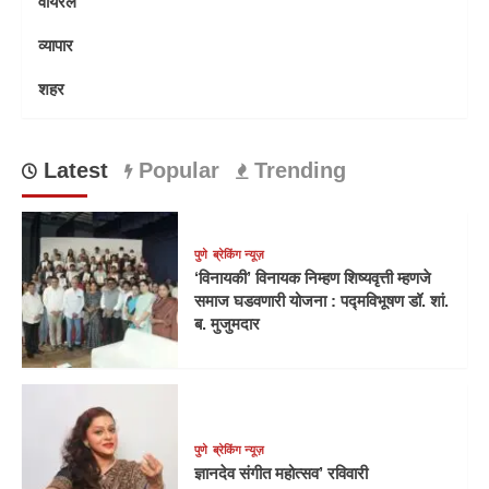
वायरल
व्यापार
शहर
Latest
Popular
Trending
पुणे
ब्रेकिंग न्यूज़
‘विनायकी’ विनायक निम्हण शिष्यवृत्ती म्हणजे
समाज घडवणारी योजना : पद्मविभूषण डॉ. शां.
ब. मुजुमदार
पुणे
ब्रेकिंग न्यूज़
ज्ञानदेव संगीत महोत्सव’ रविवारी