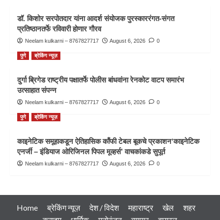
डॉ. किशोर सरपोतदार यांना आदर्श संयोजक पुरस्काररंगत-संगत
प्रतिष्ठानतर्फे रविवारी होणार गौरव
Neelam kulkarni – 8767827717
August 6, 2026
0
पुणे
ब्रेकिंग न्यूज़
दुर्गा ब्रिगेड राष्ट्रीय पक्षातर्फे पोलीस बांधवांना रेनकोट वाटप समारंभ
उत्साहात संपन्न
Neelam kulkarni – 8767827717
August 6, 2026
0
पुणे
ब्रेकिंग न्यूज़
काइनेटिक समूहाकडून ऐतिहासिक काँफी टेबल बूकचे प्रकाशन‘काइनेटिक
एनर्जी – इंडियाज ओरिजिनल पिपल मूव्हर्स’ वाचकांकडे सुपूर्त
Neelam kulkarni – 8767827717
August 6, 2026
0
Home
ब्रेकिंग न्यूज़
देश / विदेश
महाराष्ट्र
खेल
शहर
क्राइम
धार्मिक
मनोरंजन
व्यापार
वायरल