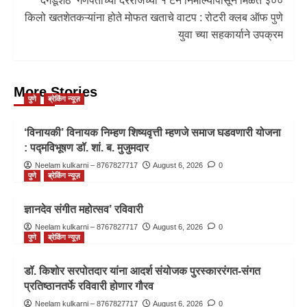
दगडूशेठ’ गणपतीच्या दररोजच्या १ टन निर्माल्यापासून मिळते ३००
किलो खतशेतकऱ्यांना होते मोफत खताचे वाटप : रोटरी क्लब ऑफ पुणे
युवा च्या सहकार्याने उपक्रम
More Stories
पुणे
ब्रेकिंग न्यूज़
‘विनायकी’ विनायक निम्हण शिष्यवृत्ती म्हणजे समाज घडवणारी योजना
: पद्मविभूषण डॉ. शां. ब. मुजुमदार
Neelam kulkarni – 8767827717
August 6, 2026
0
पुणे
ब्रेकिंग न्यूज़
ज्ञानदेव संगीत महोत्सव’ रविवारी
Neelam kulkarni – 8767827717
August 6, 2026
0
पुणे
ब्रेकिंग न्यूज़
डॉ. किशोर सरपोतदार यांना आदर्श संयोजक पुरस्काररंगत-संगत
प्रतिष्ठानतर्फे रविवारी होणार गौरव
Neelam kulkarni – 8767827717
August 6, 2026
0