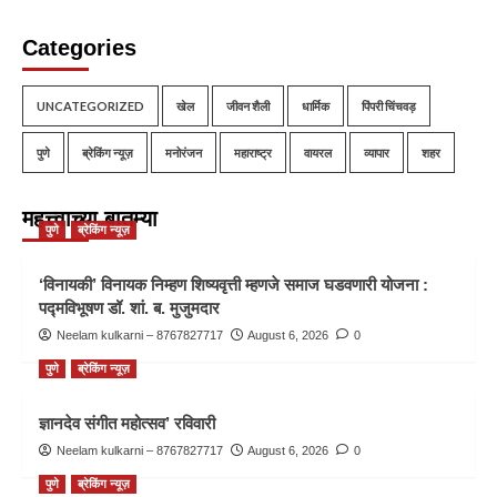
Categories
UNCATEGORIZED
खेल
जीवन शैली
धार्मिक
पिंपरी चिंचवड़
पुणे
ब्रेकिंग न्यूज़
मनोरंजन
महाराष्ट्र
वायरल
व्यापार
शहर
महत्त्वाच्या बातम्या
पुणे
ब्रेकिंग न्यूज़
‘विनायकी’ विनायक निम्हण शिष्यवृत्ती म्हणजे समाज घडवणारी योजना :
पद्मविभूषण डॉ. शां. ब. मुजुमदार
Neelam kulkarni – 8767827717
August 6, 2026
0
पुणे
ब्रेकिंग न्यूज़
ज्ञानदेव संगीत महोत्सव’ रविवारी
Neelam kulkarni – 8767827717
August 6, 2026
0
पुणे
ब्रेकिंग न्यूज़