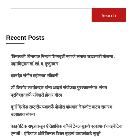
Search
Recent Posts
‘विनायकी’ विनायक निम्हण शिष्यवृत्ती म्हणजे समाज घडवणारी योजना :
पद्मविभूषण डॉ. शां. ब. मुजुमदार
ज्ञानदेव संगीत महोत्सव’ रविवारी
डॉ. किशोर सरपोतदार यांना आदर्श संयोजक पुरस्काररंगत-संगत
प्रतिष्ठानतर्फे रविवारी होणार गौरव
दुर्गा ब्रिगेड राष्ट्रीय पक्षातर्फे पोलीस बांधवांना रेनकोट वाटप समारंभ
उत्साहात संपन्न
काइनेटिक समूहाकडून ऐतिहासिक काँफी टेबल बूकचे प्रकाशन‘काइनेटिक
एनर्जी – इंडियाज ओरिजिनल पिपल मूव्हर्स’ वाचकांकडे सुपूर्त