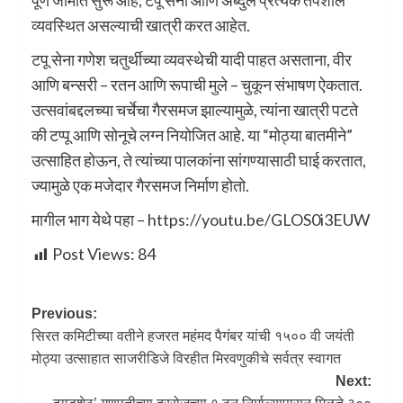
पूर्ण जोमात सुरू आहे, टपू सेना आणि अब्दुल प्रत्येक तपशील
व्यवस्थित असल्याची खात्री करत आहेत.
टपू सेना गणेश चतुर्थीच्या व्यवस्थेची यादी पाहत असताना, वीर
आणि बन्सरी – रतन आणि रूपाची मुले – चुकून संभाषण ऐकतात.
उत्सवांबद्दलच्या चर्चेचा गैरसमज झाल्यामुळे, त्यांना खात्री पटते
की टप्पू आणि सोनूचे लग्न नियोजित आहे. या “मोठ्या बातमीने”
उत्साहित होऊन, ते त्यांच्या पालकांना सांगण्यासाठी घाई करतात,
ज्यामुळे एक मजेदार गैरसमज निर्माण होतो.
मागील भाग येथे पहा – https://youtu.be/GLOS0i3EUW
Post Views:
84
Previous:
सिरत कमिटीच्या वतीने हजरत महंमद पैगंबर यांची १५०० वी जयंती
मोठ्या उत्साहात साजरीडिजे विरहीत मिरवणुकीचे सर्वत्र स्वागत
Next: