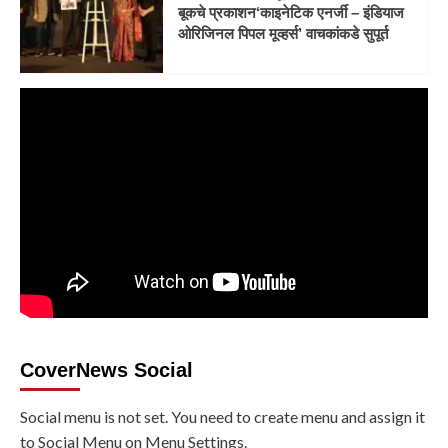
बूकचे प्रकाशन‘काइनेटिक एनर्जी – इंडियाज
ओरिजिनल पिपल मूव्हर्स’ वाचकांकडे सुपूर्त
CoverNews Social
Social menu is not set. You need to create menu and assign it
to Social Menu on Menu Settings.