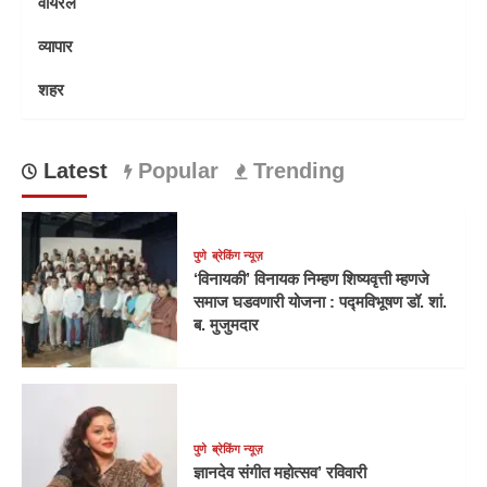
वायरल
व्यापार
शहर
Latest
Popular
Trending
पुणे
ब्रेकिंग न्यूज़
‘विनायकी’ विनायक निम्हण शिष्यवृत्ती म्हणजे
समाज घडवणारी योजना : पद्मविभूषण डॉ. शां.
ब. मुजुमदार
पुणे
ब्रेकिंग न्यूज़
ज्ञानदेव संगीत महोत्सव’ रविवारी