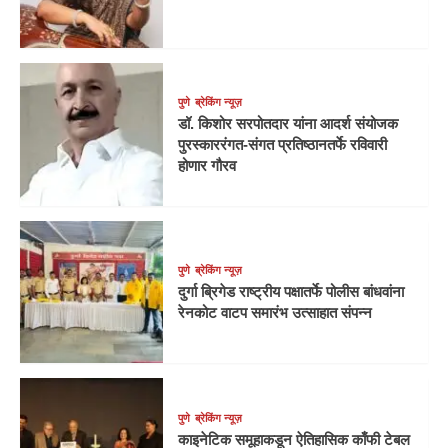
पुणे
ब्रेकिंग न्यूज़
डॉ. किशोर सरपोतदार यांना आदर्श संयोजक
पुरस्काररंगत-संगत प्रतिष्ठानतर्फे रविवारी
होणार गौरव
पुणे
ब्रेकिंग न्यूज़
दुर्गा ब्रिगेड राष्ट्रीय पक्षातर्फे पोलीस बांधवांना
रेनकोट वाटप समारंभ उत्साहात संपन्न
पुणे
ब्रेकिंग न्यूज़
काइनेटिक समूहाकडून ऐतिहासिक काँफी टेबल