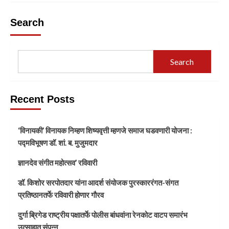
Search
Search
Recent Posts
‘विनायकी’ विनायक निम्हण शिष्यवृत्ती म्हणजे समाज घडवणारी योजना :
पद्मविभूषण डॉ. शां. ब. मुजुमदार
ज्ञानदेव संगीत महोत्सव’ रविवारी
डॉ. किशोर सरपोतदार यांना आदर्श संयोजक पुरस्काररंगत-संगत
प्रतिष्ठानतर्फे रविवारी होणार गौरव
दुर्गा ब्रिगेड राष्ट्रीय पक्षातर्फे पोलीस बांधवांना रेनकोट वाटप समारंभ
उत्साहात संपन्न