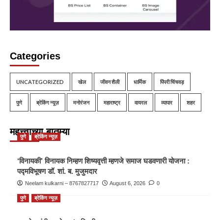
Categories
UNCATEGORIZED
खेल
जीवन शैली
धार्मिक
पिंपरी चिंचवड़
पुणे
ब्रेकिंग न्यूज़
मनोरंजन
महाराष्ट्र
वायरल
व्यापार
शहर
महत्त्वाच्या बातम्या
पुणे
ब्रेकिंग न्यूज़
‘विनायकी’ विनायक निम्हण शिष्यवृत्ती म्हणजे समाज घडवणारी योजना :
पद्मविभूषण डॉ. शां. ब. मुजुमदार
Neelam kulkarni – 8767827717
August 6, 2026
0
पुणे
ब्रेकिंग न्यूज़