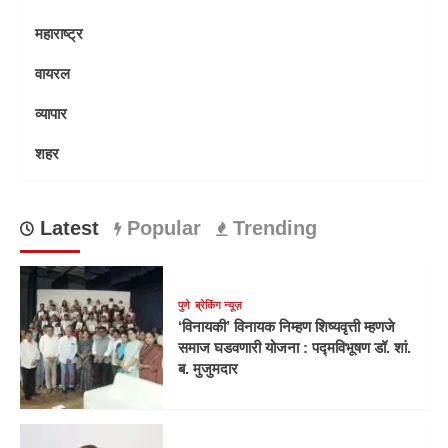
महाराष्ट्र
वायरल
व्यापार
शहर
Latest
Popular
Trending
पुणे
ब्रेकिंग न्यूज़
‘विनायकी’ विनायक निम्हण शिष्यवृत्ती म्हणजे
समाज घडवणारी योजना : पद्मविभूषण डॉ. शां.
ब. मुजुमदार