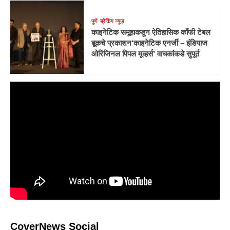
पुणे
ब्रेकिंग न्यूज़
काइनेटिक समूहाकडून ऐतिहासिक काँफी टेबल
बूकचे प्रकाशन‘काइनेटिक एनर्जी – इंडियाज
ओरिजिनल पिपल मूव्हर्स’ वाचकांकडे सुपूर्त
CoverNews Social