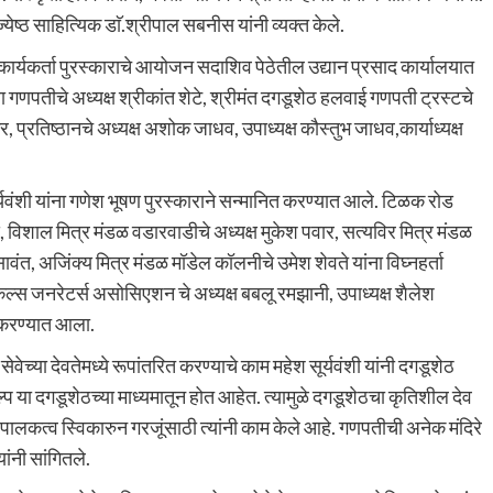
ष्ठ साहित्यिक डाॅ.श्रीपाल सबनीस यांनी व्यक्त केले.
ा कार्यकर्ता पुरस्काराचे आयोजन सदाशिव पेठेतील उद्यान प्रसाद कार्यालयात
गणपतीचे अध्यक्ष श्रीकांत शेटे, श्रीमंत दगडूशेठ हलवाई गणपती ट्रस्टचे
, प्रतिष्ठानचे अध्यक्ष अशोक जाधव, उपाध्यक्ष कौस्तुभ जाधव,कार्याध्यक्ष
र्यवंशी यांना गणेश भूषण पुरस्काराने सन्मानित करण्यात आले. टिळक रोड
 विशाल मित्र मंडळ वडारवाडीचे अध्यक्ष मुकेश पवार, सत्यविर मित्र मंडळ
सावंत, अजिंक्य मित्र मंडळ मॉडेल कॉलनीचे उमेश शेवते यांना विघ्नहर्ता
िकल्स जनरेटर्स असोसिएशन चे अध्यक्ष बबलू रमझानी, उपाध्यक्ष शैलेश
ी करण्यात आला.
वेच्या देवतेमध्ये रूपांतरित करण्याचे काम महेश सूर्यवंशी यांनी दगडूशेठ
कल्प या दगडूशेठच्या माध्यमातून होत आहेत. त्यामुळे दगडूशेठचा कृतिशील देव
षणिक पालकत्व स्विकारुन गरजूंसाठी त्यांनी काम केले आहे. गणपतीची अनेक मंदिरे
ांनी सांगितले.