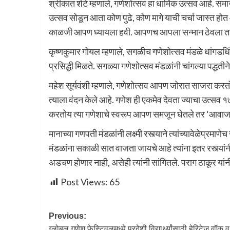
श्रीकांत शेटे म्हणाले, गणेशोत्सव हा धार्मिक उत्सव आहे. समा
उत्सव सोडून आता कोण पुढे, कोण मागे याची चर्चा जास्त होत 
काळजी आपण घ्यायला हवी. आपणच आपला सन्मान ठेवला तर
कृष्णकुमार गोयल म्हणाले, सगळीच गणेशोत्सव मंडळे धांगडधिं
प्रसिद्धी मिळते. सगळ्या गणेशोत्सव मंडळांनी चांगल्या पद्धत
महेश सूर्यवंशी म्हणाले, गणेशोत्सव आपण जोरात साजरा करतोय
त्याला वंदन केले आहे. गणेश ही एकमेव देवता ज्याचा उत्सव 
करतोय त्या गणेशाचे स्वरूप आपण समजून घेतले तर ‘आवाजाच
मानाच्या गणपती मंडळांनी लक्ष्मी रस्त्याने त्यांच्यावेळेप्रमाणेच
मंडळांना सकाळी सात वाजता जायचे आहे त्यांना इतर रस्त्यां
अडचण होणार नाही, असेही त्यांनी सांगितले. पराग ठाकूर यांन
Post Views:
65
Previous:
ग्लोबल गणेश फेस्टिवलमध्ये परदेशी विद्यार्थ्यांसाठी हेरिटेज वॉक