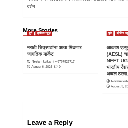
दर्शन
More Stories
पुणे
ब्रेकिंग न्यूज़
पुणे
ब्रेकिंग न्य
मराठी चित्रपटांना आता मिळणार
आकाश एज्युक
जागतिक मार्केट
(AESL) चा व
NEET UG 2
Neelam kulkarni – 8767827717
भारतीय रँक
August 6, 2026
0
अव्वल ठरला
Neelam kul
August 5, 2
Leave a Reply