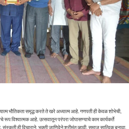
 अध्यात्म भौतिकता समृद्ध करते ते खरे अध्यात्म आहे. गणपती ही केवळ शोभेची,
याचे रूप विश्वात्मक आहे. उत्सवातून परंपरा जोपासण्याचे काम कार्यकर्ते
े. संस्कृती ही विचाराने, भक्ती जाणिवेने श्रीमंत व्हावी. समाज सात्विक बनावा.