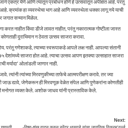
जाने एकत्र येणे आणि त्यातून प्रबोधन होणे हे उत्सवातून अपेक्षित आहे. परंतु
आहे. क्रमांक हा व्यवस्थेचा भाग आहे आणि व्यवस्थेला धक्का लागू नये याची
 जगात सन्मान मिळेल.
गा करत नाहीत किंवा डीजे लावत नाहीत, परंतु नकारात्मक गोष्टीला जास्त
ीने कोणताही दुराभिमान न ठेवता उत्सव साजरा करावा.
. परंतु गणेशाकडे, त्याच्या स्वरूपाकडे आपले लक्ष नाही. आपल्या संतानी
१७५ देशांमध्ये साजरा होत आहे. त्याचा उत्सव आपण इतक्या उत्साहात साजरा
ी मर्यादा’ ओलांडली जाणार नाही.
 जावे. त्यांनी त्यांच्या मिरवणुकीच्या ताफेचे आत्मपरीक्षण करावे. तर ज्या
नी जाऊ द्यावे, जेणेकरून ही मिरवणूक वेळेत संपेल आणि पुणेकरांना कोणतीही
ी मनोगत व्यक्त केले. अशोक जाधव यांनी प्रास्ताविक केले.
Next:
 व गणपती
-विष्णु-शंख वादन करुन नरेंद्र धायगुडे यांचा जागतिक विक्रम‘वर्ल्ड