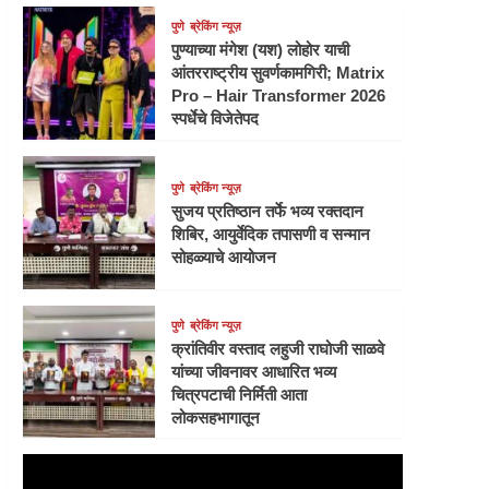
पुणे
ब्रेकिंग न्यूज़
पुण्याच्या मंगेश (यश) लोहोर याची
आंतरराष्ट्रीय सुवर्णकामगिरी; Matrix
Pro – Hair Transformer 2026
स्पर्धेचे विजेतेपद
पुणे
ब्रेकिंग न्यूज़
सुजय प्रतिष्ठान तर्फे भव्य रक्तदान
शिबिर, आयुर्वेदिक तपासणी व सन्मान
सोहळ्याचे आयोजन
पुणे
ब्रेकिंग न्यूज़
क्रांतिवीर वस्ताद लहुजी राघोजी साळवे
यांच्या जीवनावर आधारित भव्य
चित्रपटाची निर्मिती आता
लोकसहभागातून