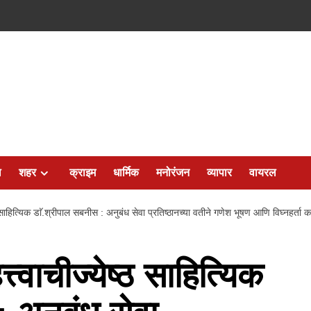
ल
शहर
क्राइम
धार्मिक
मनोरंजन
व्यापार
वायरल
्ठ साहित्यिक डाॅ.श्रीपाल सबनीस : अनुबंध सेवा प्रतिष्ठानच्या वतीने गणेश भूषण आणि विघ्नहर्ता कार
्त्वाचीज्येष्ठ साहित्यिक