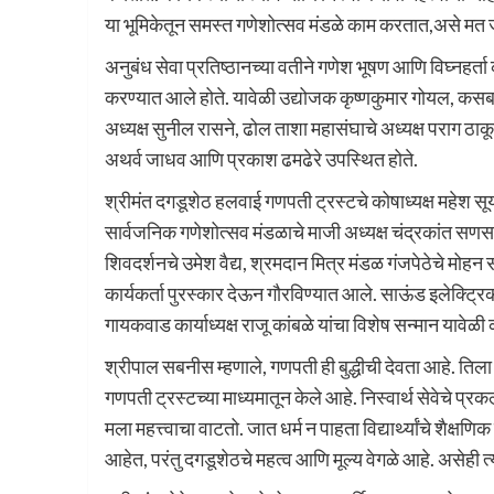
या भूमिकेतून समस्त गणेशोत्सव मंडळे काम करतात,असे मत ज्ये
अनुबंध सेवा प्रतिष्ठानच्या वतीने गणेश भूषण आणि विघ्नहर्त
करण्यात आले होते. यावेळी उद्योजक कृष्णकुमार गोयल, कसबा 
अध्यक्ष सुनील रासने, ढोल ताशा महासंघाचे अध्यक्ष पराग ठाकूर
अथर्व जाधव आणि प्रकाश ढमढेरे उपस्थित होते.
श्रीमंत दगडूशेठ हलवाई गणपती ट्रस्टचे कोषाध्यक्ष महेश सू
सार्वजनिक गणेशोत्सव मंडळाचे माजी अध्यक्ष चंद्रकांत सणस,
शिवदर्शनचे उमेश वैद्य, श्रमदान मित्र मंडळ गंजपेठेचे मोहन 
कार्यकर्ता पुरस्कार देऊन गौरविण्यात आले. साऊंड इलेक्ट्र
गायकवाड कार्याध्यक्ष राजू कांबळे यांचा विशेष सन्मान यावेळ
श्रीपाल सबनीस म्हणाले, गणपती ही बुद्धीची देवता आहे. तिला से
गणपती ट्रस्टच्या माध्यमातून केले आहे. निस्वार्थ सेवेचे प्र
मला महत्त्वाचा वाटतो. जात धर्म न पाहता विद्यार्थ्यांचे शैक्
आहेत, परंतु दगडूशेठचे महत्व आणि मूल्य वेगळे आहे. असेही त्य