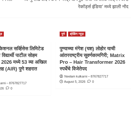
रेकॉर्ड्स इंडिया’ मध्ये झाली नोंद
ूज़
पुणे
ब्रेकिंग न्यूज़
ेशनल सर्व्हिसेस लिमिटेड
पुण्याच्या मंगेश (यश) लोहोर याची
िद्यार्थी पाटील सोहम
आंतरराष्ट्रीय सुवर्णकामगिरी; Matrix
026 मध्ये 53 व्या अखिल
Pro – Hair Transformer 2026
सह (AIR) पुणे शहरात
स्पर्धेचे विजेतेपद
.
Neelam kulkarni – 8767827717
August 5, 2026
0
karni – 8767827717
026
0