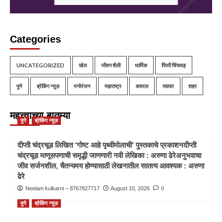
Categories
UNCATEGORIZED
खेल
जीवन शैली
धार्मिक
पिंपरी चिंचवड़
पुणे
ब्रेकिंग न्यूज़
मनोरंजन
महाराष्ट्र
वायरल
व्यापार
शहर
महत्त्वाच्या बातम्या
पुणे
ब्रेकिंग न्यूज़
दीप्ती चंद्रचूड लिखित ‘गोष्ट आहे पृथ्वीमोलाची’ पुस्तकाचे प्रकाशनदीप्ती
चंद्रचूड माणूसपणाची समृद्धी जाणणारी नवी लेखिका : अरुणा ढेरेअनुभवाचा
जीव सर्जनशील, चैतन्यमय होण्यासाठी लेखनातील सातत्य आवश्यक : अरुणा
ढेरे
Neelam kulkarni – 8767827717
August 10, 2026
0
पुणे
ब्रेकिंग न्यूज़