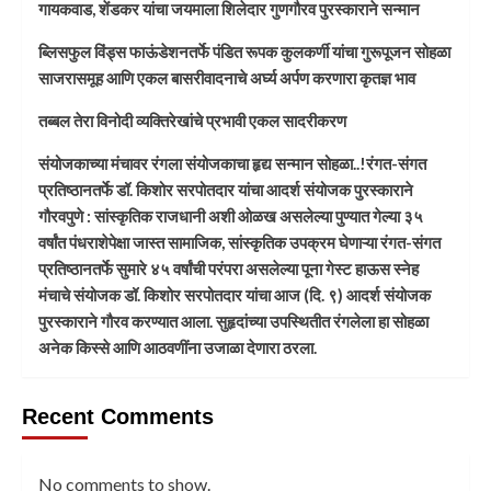
गायकवाड, शेंडकर यांचा जयमाला शिलेदार गुणगौरव पुरस्काराने सन्मान
ब्लिसफुल विंड्स फाऊंडेशनतर्फे पंडित रूपक कुलकर्णी यांचा गुरूपूजन सोहळा
साजरासमूह आणि एकल बासरीवादनाचे अर्घ्य अर्पण करणारा कृतज्ञ भाव
तब्बल तेरा विनोदी व्यक्तिरेखांचे प्रभावी एकल सादरीकरण
संयोजकाच्या मंचावर रंगला संयोजकाचा हृद्य सन्मान सोहळा..!रंगत-संगत
प्रतिष्ठानतर्फे डॉ. किशोर सरपोतदार यांचा आदर्श संयोजक पुरस्काराने
गौरवपुणे : सांस्कृतिक राजधानी अशी ओळख असलेल्या पुण्यात गेल्या ३५
वर्षांत पंधराशेपेक्षा जास्त सामाजिक, सांस्कृतिक उपक्रम घेणाऱ्या रंगत-संगत
प्रतिष्ठानतर्फे सुमारे ४५ वर्षांची परंपरा असलेल्या पूना गेस्ट हाऊस स्नेह
मंचाचे संयोजक डॉ. किशोर सरपोतदार यांचा आज (दि. ९) आदर्श संयोजक
पुरस्काराने गौरव करण्यात आला. सुहृदांच्या उपस्थितीत रंगलेला हा सोहळा
अनेक किस्से आणि आठवणींना उजाळा देणारा ठरला.
Recent Comments
No comments to show.