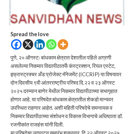
Spread the love
पुणे, २० ऑगस्टः बांधकाम क्षेत्रात देशातील पहिले अग्रणी
असलेल्या निकमार विद्यापीठातर्फे कंस्ट्रक्शन, रियल एस्टेट,
इफ्रास्ट्रक्चर अँड प्रोजेक्ट मॅनेजमेंट (ICCRIP) या विषयावर
दोन दिवसीय ९वी आंतरराष्ट्रीय परिषद दि.२२ व २३ ऑगस्ट
२०२५ दरम्यान बाणेर येथील निकमार विद्यापीठाच्या सभागृहात
होणार आहे. या परिषदेत बांधकाम क्षेत्रातील शेकडो मान्यवर
उपस्थित राहणार आहेत. अशी महिती परिषदेचे समन्वयक व
निकमार विद्यापीठाच्या संशोधन व विकास विभागाचे अधिष्ठाता डॉ.
रजनीकांत राजहंस यांनी दिली.
या परिषदेचा उद्घाटन समारंभ शुक्रवार, दि.२२ ऑगस्ट २०२५