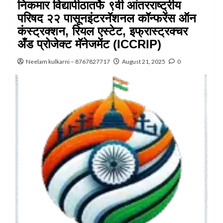
निकमार विद्यापीठातर्फे ९वी आंतरराष्ट्रीय
परिषद २२ पासूनइंटरनॅशनल कॉन्फरेंस ऑन
कंस्ट्रक्शन, रियल एस्टेट, इफ्रास्ट्रक्चर
अँड प्रोजेक्ट मॅनेजमेंट (ICCRIP)
Neelam kulkarni – 8767827717
August 21, 2025
0