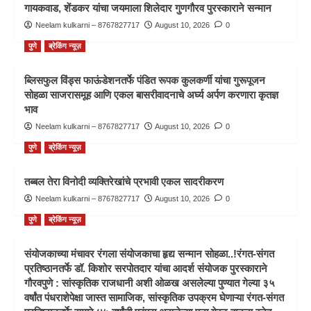
गायकवाड, शेंडकर यांचा जयमाला शिलेदार गुणगौरव पुरस्काराने सन्मान
Neelam kulkarni – 8767827717
August 10, 2026
0
पुणे
ब्रेकिंग न्यूज़
ब्लिसफुल विंड्स फाऊंडेशनतर्फे पंडित रूपक कुलकर्णी यांचा गुरूपूजन
सोहळा साजरासमूह आणि एकल बासरीवादनाचे अर्घ्य अर्पण करणारा कृतज्ञ
भाव
Neelam kulkarni – 8767827717
August 10, 2026
0
पुणे
ब्रेकिंग न्यूज़
तब्बल तेरा विनोदी व्यक्तिरेखांचे प्रभावी एकल सादरीकरण
Neelam kulkarni – 8767827717
August 10, 2026
0
पुणे
ब्रेकिंग न्यूज़
संयोजकाच्या मंचावर रंगला संयोजकाचा हृद्य सन्मान सोहळा..!रंगत-संगत
प्रतिष्ठानतर्फे डॉ. किशोर सरपोतदार यांचा आदर्श संयोजक पुरस्काराने
गौरवपुणे : सांस्कृतिक राजधानी अशी ओळख असलेल्या पुण्यात गेल्या ३५
वर्षांत पंधराशेपेक्षा जास्त सामाजिक, सांस्कृतिक उपक्रम घेणाऱ्या रंगत-संगत