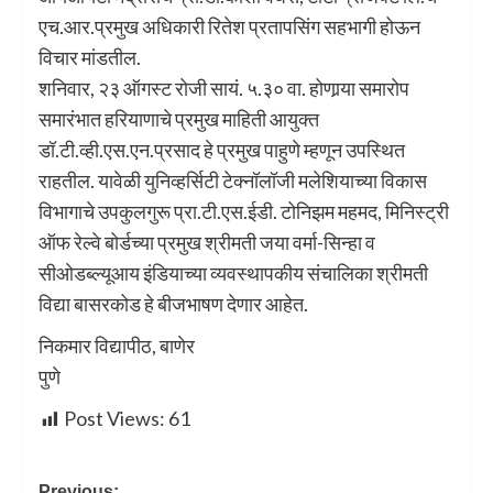
एच.आर.प्रमुख अधिकारी रितेश प्रतापसिंग सहभागी होऊन
विचार मांडतील.
शनिवार, २३ ऑगस्ट रोजी सायं. ५.३० वा. होणार्‍या समारोप
समारंभात हरियाणाचे प्रमुख माहिती आयुक्त
डॉ.टी.व्ही.एस.एन.प्रसाद हे प्रमुख पाहुणे म्हणून उपस्थित
राहतील. यावेळी युनिव्हर्सिटी टेक्नॉलॉजी मलेशियाच्या विकास
विभागाचे उपकुलगुरू प्रा.टी.एस.ईडी. टोनिझम महमद, मिनिस्ट्री
ऑफ रेल्वे बोर्डच्या प्रमुख श्रीमती जया वर्मा-सिन्हा व
सीओडब्ल्यूआय इंडियाच्या व्यवस्थापकीय संचालिका श्रीमती
विद्या बासरकोड हे बीजभाषण देणार आहेत.
निकमार विद्यापीठ, बाणेर
पुणे
Post Views:
61
Previous: