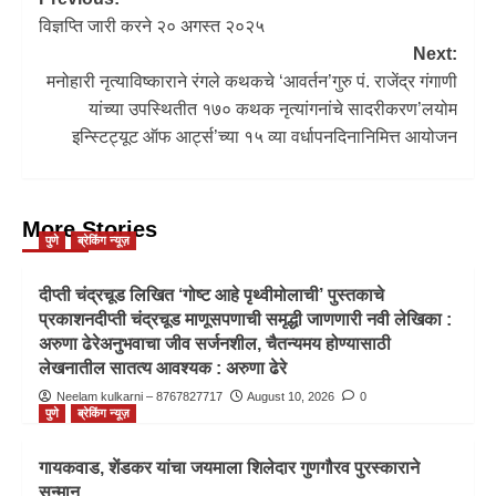
विज्ञप्ति जारी करने २० अगस्त २०२५
Next:
मनोहारी नृत्याविष्काराने रंगले कथकचे ‘आवर्तन’गुरु पं. राजेंद्र गंगाणी
यांच्या उपस्थितीत १७० कथक नृत्यांगनांचे सादरीकरण’लयोम
इन्स्टिट्यूट ऑफ आर्ट्स’च्या १५ व्या वर्धापनदिनानिमित्त आयोजन
More Stories
पुणे
ब्रेकिंग न्यूज़
दीप्ती चंद्रचूड लिखित ‘गोष्ट आहे पृथ्वीमोलाची’ पुस्तकाचे
प्रकाशनदीप्ती चंद्रचूड माणूसपणाची समृद्धी जाणणारी नवी लेखिका :
अरुणा ढेरेअनुभवाचा जीव सर्जनशील, चैतन्यमय होण्यासाठी
लेखनातील सातत्य आवश्यक : अरुणा ढेरे
Neelam kulkarni – 8767827717
August 10, 2026
0
पुणे
ब्रेकिंग न्यूज़
गायकवाड, शेंडकर यांचा जयमाला शिलेदार गुणगौरव पुरस्काराने
सन्मान