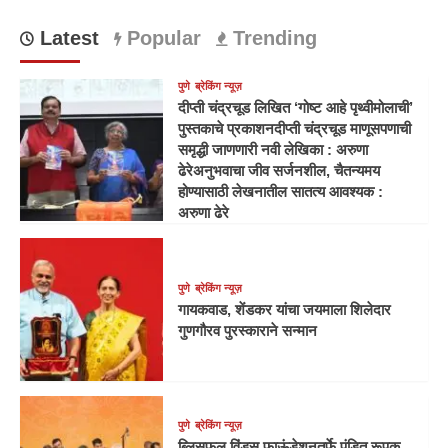
Latest
Popular
Trending
पुणे
ब्रेकिंग न्यूज़
दीप्ती चंद्रचूड लिखित ‘गोष्ट आहे पृथ्वीमोलाची’
पुस्तकाचे प्रकाशनदीप्ती चंद्रचूड माणूसपणाची
समृद्धी जाणणारी नवी लेखिका : अरुणा
ढेरेअनुभवाचा जीव सर्जनशील, चैतन्यमय
होण्यासाठी लेखनातील सातत्य आवश्यक :
अरुणा ढेरे
पुणे
ब्रेकिंग न्यूज़
गायकवाड, शेंडकर यांचा जयमाला शिलेदार
गुणगौरव पुरस्काराने सन्मान
पुणे
ब्रेकिंग न्यूज़
ब्लिसफुल विंड्स फाऊंडेशनतर्फे पंडित रूपक