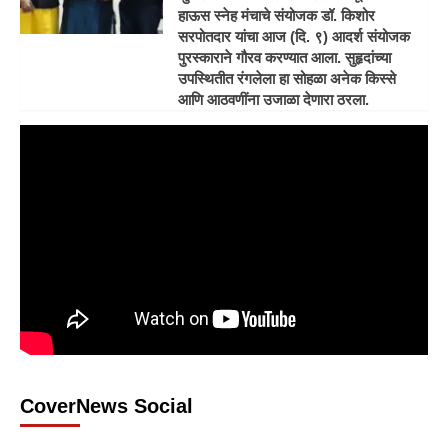
हाऊस स्नेह मंचाचे संयोजक डॉ. किशोर
सरपोतदार यांचा आज (दि. ९) आदर्श संयोजक
पुरस्काराने गौरव करण्यात आला. सुहृदांच्या
उपस्थितीत रंगलेला हा सोहळा अनेक किस्से
आणि आठवणींना उजाळा देणारा ठरला.
CoverNews Social