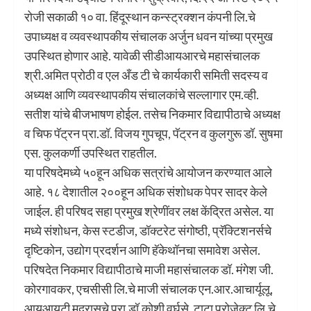
रोजी सकाळी १० वा. हिंदूस्थान कन्स्ट्रक्शन कंपनी लि.चे
उपाध्यक्ष व व्यवस्थापकीय संचालक अर्जुन धवन यांच्या प्रमुख
उपस्थित होणार आहे. यावेळी सीडीआयआरचे महासंचालक
श्री.अमित प्रोठी व एल अँड टी चे कार्यकारी समिती सदस्य व
अध्यक्ष आणि व्यवस्थापकीय संचालकांचे सल्लागार एम.व्ही.
सतीश यांचे बीजभाषण होईल. तसेच निकमार विद्यापीठाचे अध्यक्ष
व चिफ पॅट्रन प्रा.डॉ. विजय गुपचूप, पॅट्रन व कुलगुरू डॉ. सुषमा
एस. कुलकर्णी उपस्थित राहतील.
या परिषदेमध्ये ५०हून अधिक सत्रांचे आयोजन करण्यात आले
आहे. १८ देशातील २००हून अधिक संशोधक पेपर सादर केले
जाईल. ही परिषद सहा प्रमुख श्रेणींवर लक्ष केंद्रित असेल. या
मध्ये संशोधन, केस स्टडीज, डॉक्टरेट संगोष्ठी, प्रॅक्टिशनर्सचे
दृष्टिकोन, उद्योग प्रदर्शन आणि हॅकेथॉनचा समावेश असेल.
परिषदेत निकमार विद्यापीठाचे माजी महासंचालक डॉ. मंगेश जी.
कोरगावकर, एचसीसी लि.चे माजी संचालक एन.आर.आचार्यूलू,
आयआयटी मद्रासचे प्रा.डॉ.कोशी वर्घसे, टाटा प्रोजेक्ट लि.चे