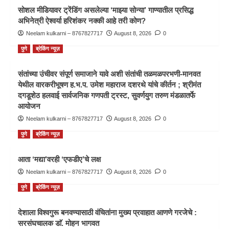
सोशल मीडियावर ट्रेंडिंग असलेल्या ‘माझ्या सोन्या’ गाण्यातील प्रसिद्ध
अभिनेत्री ऐश्वर्या हरिशंकर नक्की आहे तरी कोण?
Neelam kulkarni – 8767827717
August 8, 2026
0
पुणे
ब्रेकिंग न्यूज़
संतांच्या उंचीवर संपूर्ण समाजाने यावे अशी संतांची तळमळपरभणी-मानवत
येथील वारकरीभूषण ह.भ.प. उमेश महाराज दशरथे यांचे कीर्तन ; श्रीमंत
दगडूशेठ हलवाई सार्वजनिक गणपती ट्रस्ट, सुवर्णयुग तरुण मंडळातर्फे
आयोजन
Neelam kulkarni – 8767827717
August 8, 2026
0
पुणे
ब्रेकिंग न्यूज़
आता ‘मद्या’वरही ‘एफडीए’चे लक्ष
Neelam kulkarni – 8767827717
August 8, 2026
0
पुणे
ब्रेकिंग न्यूज़
देशाला विश्वगुरू बनवण्यासाठी वंचितांना मुख्य प्रवाहात आणणे गरजेचे :
सरसंघचालक डाॅ. मोहन भागवत