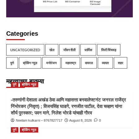
Categories
UNCATEGORIZED
खेल
जीवन शैली
धार्मिक
पिंपरी चिंचवड़
पुणे
ब्रेकिंग न्यूज़
मनोरंजन
महाराष्ट्र
वायरल
व्यापार
शहर
महत्त्वाच्या बातम्या
पुणे
ब्रेकिंग न्यूज़
-तरुणांनी देशाला अखंड ठेवा आणि महासत्ता बनवालेफ्टनंट जनरल राजेंद्र
निंभोरकर (निवृत्त) ; विजयसिंह घाडगे, रणजीत पाटील, देवा चव्हाण यांना
शौर्य पुरस्कार; पवन माने, निलेश भोरडे यांचाही गौरव
Neelam kulkarni – 8767827717
August 8, 2026
0
पुणे
ब्रेकिंग न्यूज़