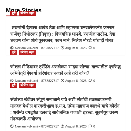
More Stories
पुणे
ब्रेकिंग न्यूज़
-तरुणांनी देशाला अखंड ठेवा आणि महासत्ता बनवालेफ्टनंट जनरल
राजेंद्र निंभोरकर (निवृत्त) ; विजयसिंह घाडगे, रणजीत पाटील, देवा
चव्हाण यांना शौर्य पुरस्कार; पवन माने, निलेश भोरडे यांचाही गौरव
Neelam kulkarni – 8767827717
August 8, 2026
0
पुणे
ब्रेकिंग न्यूज़
सोशल मीडियावर ट्रेंडिंग असलेल्या ‘माझ्या सोन्या’ गाण्यातील प्रसिद्ध
अभिनेत्री ऐश्वर्या हरिशंकर नक्की आहे तरी कोण?
Neelam kulkarni – 8767827717
August 8, 2026
0
पुणे
ब्रेकिंग न्यूज़
संतांच्या उंचीवर संपूर्ण समाजाने यावे अशी संतांची तळमळपरभणी-
मानवत येथील वारकरीभूषण ह.भ.प. उमेश महाराज दशरथे यांचे कीर्तन
; श्रीमंत दगडूशेठ हलवाई सार्वजनिक गणपती ट्रस्ट, सुवर्णयुग तरुण
मंडळातर्फे आयोजन
Neelam kulkarni – 8767827717
August 8, 2026
0