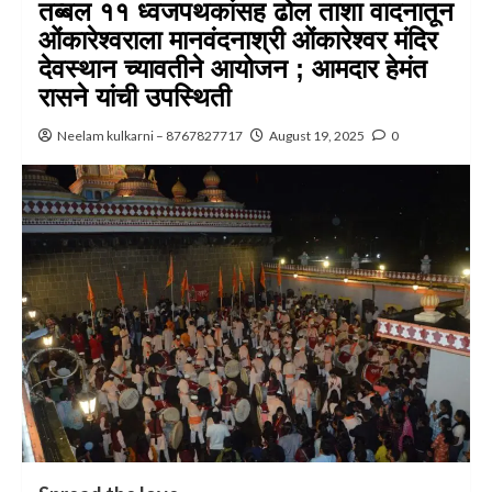
तब्बल ११ ध्वजपथकांसह ढोल ताशा वादनातून
ओंकारेश्वराला मानवंदनाश्री ओंकारेश्वर मंदिर
देवस्थान च्यावतीने आयोजन ; आमदार हेमंत
रासने यांची उपस्थिती
Neelam kulkarni – 8767827717
August 19, 2025
0