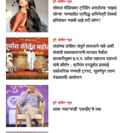
पुणे
ब्रेकिंग न्यूज़
सोशल मीडियावर ट्रेंडिंग असलेल्या ‘माझ्या
सोन्या’ गाण्यातील प्रसिद्ध अभिनेत्री ऐश्वर्या
हरिशंकर नक्की आहे तरी कोण?
पुणे
ब्रेकिंग न्यूज़
संतांच्या उंचीवर संपूर्ण समाजाने यावे अशी
संतांची तळमळपरभणी-मानवत येथील
वारकरीभूषण ह.भ.प. उमेश महाराज दशरथे
यांचे कीर्तन ; श्रीमंत दगडूशेठ हलवाई
सार्वजनिक गणपती ट्रस्ट, सुवर्णयुग तरुण
मंडळातर्फे आयोजन
पुणे
ब्रेकिंग न्यूज़
आता ‘मद्या’वरही ‘एफडीए’चे लक्ष