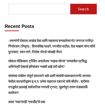
Search
Recent Posts
-तरुणांनी देशाला अखंड ठेवा आणि महासत्ता बनवालेफ्टनंट जनरल राजेंद्र
निंभोरकर (निवृत्त) ; विजयसिंह घाडगे, रणजीत पाटील, देवा चव्हाण यांना शौर्य
पुरस्कार; पवन माने, निलेश भोरडे यांचाही गौरव
सोशल मीडियावर ट्रेंडिंग असलेल्या ‘माझ्या सोन्या’ गाण्यातील प्रसिद्ध
अभिनेत्री ऐश्वर्या हरिशंकर नक्की आहे तरी कोण?
संतांच्या उंचीवर संपूर्ण समाजाने यावे अशी संतांची तळमळपरभणी-मानवत
येथील वारकरीभूषण ह.भ.प. उमेश महाराज दशरथे यांचे कीर्तन ; श्रीमंत
दगडूशेठ हलवाई सार्वजनिक गणपती ट्रस्ट, सुवर्णयुग तरुण मंडळातर्फे
आयोजन
आता ‘मद्या’वरही ‘एफडीए’चे लक्ष