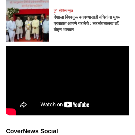
पुणे
ब्रेकिंग न्यूज़
देशाला विश्वगुरू बनवण्यासाठी वंचितांना मुख्य
प्रवाहात आणणे गरजेचे : सरसंघचालक डाॅ.
मोहन भागवत
CoverNews Social