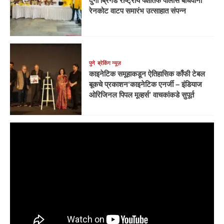
दुर्गा ब्रिगेड राष्ट्रीय पक्षातर्फे पोलीस बांधवांना
रेनकोट वाटप समारंभ उत्साहात संपन्न
पुणे
ब्रेकिंग न्यूज़
काइनेटिक समूहाकडून ऐतिहासिक काँफी टेबल
बूकचे प्रकाशन‘काइनेटिक एनर्जी – इंडियाज
ओरिजिनल पिपल मूव्हर्स’ वाचकांकडे सुपूर्त