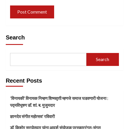
Search
Search
Recent Posts
‘विनायकी’ विनायक निम्हण शिष्यवृत्ती म्हणजे समाज घडवणारी योजना :
पद्मविभूषण डॉ. शां. ब. मुजुमदार
ज्ञानदेव संगीत महोत्सव’ रविवारी
डॉ. किशोर सरपोतदार यांना आदर्श संयोजक पुरस्काररंगत-संगत