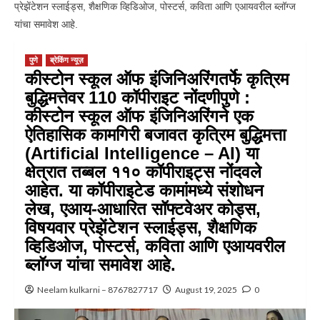
प्रेझेंटेशन स्लाईड्स, शैक्षणिक व्हिडिओज, पोस्टर्स, कविता आणि एआयवरील ब्लॉग्ज
यांचा समावेश आहे.
पुणे
ब्रेकिंग न्यूज़
कीस्टोन स्कूल ऑफ इंजिनिअरिंगतर्फे कृत्रिम
बुद्धिमत्तेवर 110 कॉपीराइट नोंदणीपुणे :
कीस्टोन स्कूल ऑफ इंजिनिअरिंगने एक
ऐतिहासिक कामगिरी बजावत कृत्रिम बुद्धिमत्ता
(Artificial Intelligence – AI) या
क्षेत्रात तब्बल ११० कॉपीराइट्स नोंदवले
आहेत. या कॉपीराइटेड कामांमध्ये संशोधन
लेख, एआय-आधारित सॉफ्टवेअर कोड्स,
विषयवार प्रेझेंटेशन स्लाईड्स, शैक्षणिक
व्हिडिओज, पोस्टर्स, कविता आणि एआयवरील
ब्लॉग्ज यांचा समावेश आहे.
Neelam kulkarni – 8767827717
August 19, 2025
0