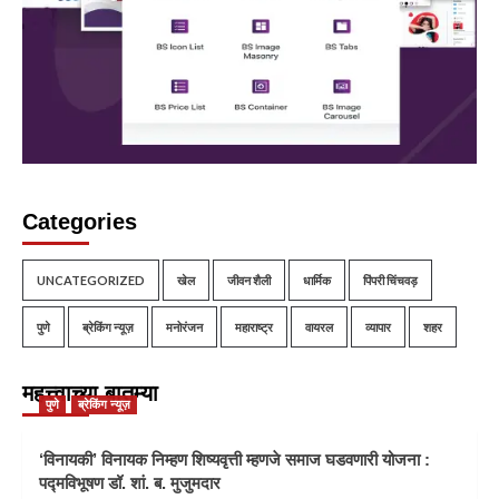
Categories
UNCATEGORIZED
खेल
जीवन शैली
धार्मिक
पिंपरी चिंचवड़
पुणे
ब्रेकिंग न्यूज़
मनोरंजन
महाराष्ट्र
वायरल
व्यापार
शहर
महत्त्वाच्या बातम्या
पुणे
ब्रेकिंग न्यूज़
‘विनायकी’ विनायक निम्हण शिष्यवृत्ती म्हणजे समाज घडवणारी योजना :
पद्मविभूषण डॉ. शां. ब. मुजुमदार