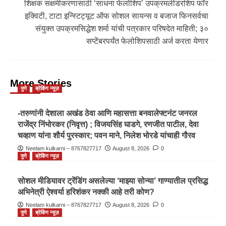
शिक्षक सक्षमीकरणासाठी ‘साधना फेलोशिप’ उपक्रमलीडरशिप फॉर
इक्विटी, टाटा इन्स्टिट्यूट ऑफ सोशल सायन्स व बजाज फिनसर्वचा
संयुक्त उपक्रमसिद्धेश शर्मा यांची पत्रकार परिषदेत माहिती; ३०
सप्टेंबरपर्यंत फेलोशिपसाठी अर्ज करता येणार
More Stories
पुणे
ब्रेकिंग न्यूज़
-तरुणांनी देशाला अखंड ठेवा आणि महासत्ता बनवालेफ्टनंट जनरल
राजेंद्र निंभोरकर (निवृत्त) ; विजयसिंह घाडगे, रणजीत पाटील, देवा
चव्हाण यांना शौर्य पुरस्कार; पवन माने, निलेश भोरडे यांचाही गौरव
Neelam kulkarni – 8767827717
August 8, 2026
0
पुणे
ब्रेकिंग न्यूज़
सोशल मीडियावर ट्रेंडिंग असलेल्या ‘माझ्या सोन्या’ गाण्यातील प्रसिद्ध
अभिनेत्री ऐश्वर्या हरिशंकर नक्की आहे तरी कोण?
Neelam kulkarni – 8767827717
August 8, 2026
0
पुणे
ब्रेकिंग न्यूज़