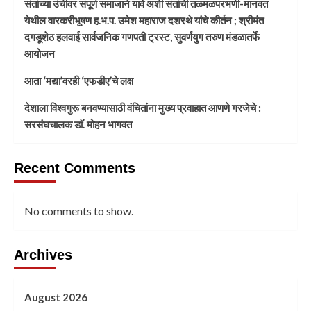
संतांच्या उंचीवर संपूर्ण समाजाने यावे अशी संतांची तळमळपरभणी-मानवत
येथील वारकरीभूषण ह.भ.प. उमेश महाराज दशरथे यांचे कीर्तन ; श्रीमंत
दगडूशेठ हलवाई सार्वजनिक गणपती ट्रस्ट, सुवर्णयुग तरुण मंडळातर्फे
आयोजन
आता ‘मद्या’वरही ‘एफडीए’चे लक्ष
देशाला विश्वगुरू बनवण्यासाठी वंचितांना मुख्य प्रवाहात आणणे गरजेचे :
सरसंघचालक डाॅ. मोहन भागवत
Recent Comments
No comments to show.
Archives
August 2026