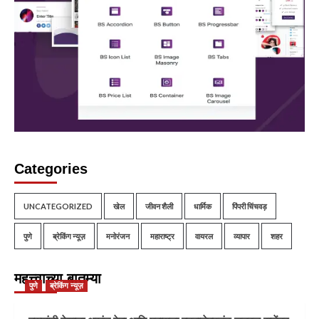
Categories
UNCATEGORIZED
खेल
जीवन शैली
धार्मिक
पिंपरी चिंचवड़
पुणे
ब्रेकिंग न्यूज़
मनोरंजन
महाराष्ट्र
वायरल
व्यापार
शहर
महत्त्वाच्या बातम्या
पुणे
ब्रेकिंग न्यूज़