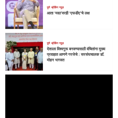
पुणे
ब्रेकिंग न्यूज़
आता ‘मद्या’वरही ‘एफडीए’चे लक्ष
पुणे
ब्रेकिंग न्यूज़
देशाला विश्वगुरू बनवण्यासाठी वंचितांना मुख्य
प्रवाहात आणणे गरजेचे : सरसंघचालक डाॅ.
मोहन भागवत