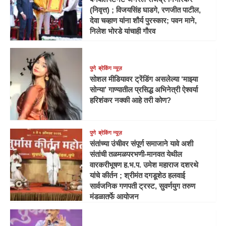
(निवृत्त) ; विजयसिंह घाडगे, रणजीत पाटील,
देवा चव्हाण यांना शौर्य पुरस्कार; पवन माने,
निलेश भोरडे यांचाही गौरव
पुणे
ब्रेकिंग न्यूज़
सोशल मीडियावर ट्रेंडिंग असलेल्या ‘माझ्या
सोन्या’ गाण्यातील प्रसिद्ध अभिनेत्री ऐश्वर्या
हरिशंकर नक्की आहे तरी कोण?
पुणे
ब्रेकिंग न्यूज़
संतांच्या उंचीवर संपूर्ण समाजाने यावे अशी
संतांची तळमळपरभणी-मानवत येथील
वारकरीभूषण ह.भ.प. उमेश महाराज दशरथे
यांचे कीर्तन ; श्रीमंत दगडूशेठ हलवाई
सार्वजनिक गणपती ट्रस्ट, सुवर्णयुग तरुण
मंडळातर्फे आयोजन