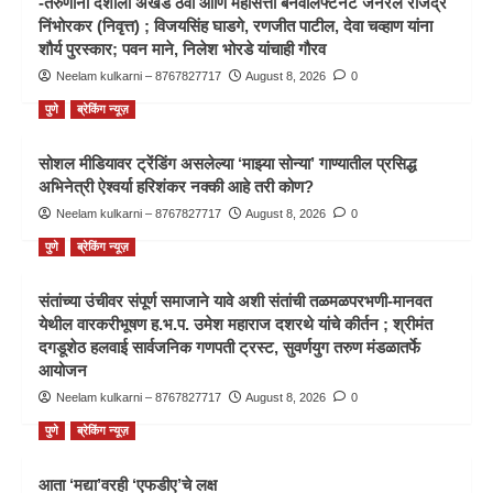
-तरुणांनी देशाला अखंड ठेवा आणि महासत्ता बनवालेफ्टनंट जनरल राजेंद्र
निंभोरकर (निवृत्त) ; विजयसिंह घाडगे, रणजीत पाटील, देवा चव्हाण यांना
शौर्य पुरस्कार; पवन माने, निलेश भोरडे यांचाही गौरव
Neelam kulkarni – 8767827717
August 8, 2026
0
पुणे
ब्रेकिंग न्यूज़
सोशल मीडियावर ट्रेंडिंग असलेल्या ‘माझ्या सोन्या’ गाण्यातील प्रसिद्ध
अभिनेत्री ऐश्वर्या हरिशंकर नक्की आहे तरी कोण?
Neelam kulkarni – 8767827717
August 8, 2026
0
पुणे
ब्रेकिंग न्यूज़
संतांच्या उंचीवर संपूर्ण समाजाने यावे अशी संतांची तळमळपरभणी-मानवत
येथील वारकरीभूषण ह.भ.प. उमेश महाराज दशरथे यांचे कीर्तन ; श्रीमंत
दगडूशेठ हलवाई सार्वजनिक गणपती ट्रस्ट, सुवर्णयुग तरुण मंडळातर्फे
आयोजन
Neelam kulkarni – 8767827717
August 8, 2026
0
पुणे
ब्रेकिंग न्यूज़
आता ‘मद्या’वरही ‘एफडीए’चे लक्ष