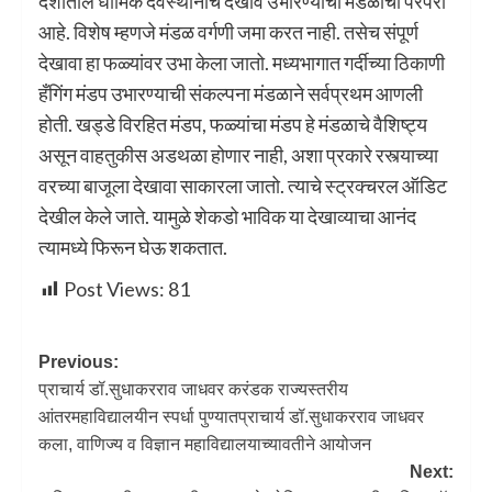
देशातील धार्मिक देवस्थानांचे देखावे उभारण्याची मंडळाची परंपरा
आहे. विशेष म्हणजे मंडळ वर्गणी जमा करत नाही. तसेच संपूर्ण
देखावा हा फळ्यांवर उभा केला जातो. मध्यभागात गर्दीच्या ठिकाणी
हँगिंग मंडप उभारण्याची संकल्पना मंडळाने सर्वप्रथम आणली
होती. खड्डे विरहित मंडप, फळ्यांचा मंडप हे मंडळाचे वैशिष्ट्य
असून वाहतुकीस अडथळा होणार नाही, अशा प्रकारे रस्त्याच्या
वरच्या बाजूला देखावा साकारला जातो. त्याचे स्ट्रक्चरल ऑडिट
देखील केले जाते. यामुळे शेकडो भाविक या देखाव्याचा आनंद
त्यामध्ये फिरून घेऊ शकतात.
Post Views:
81
Previous:
प्राचार्य डॉ.सुधाकरराव जाधवर करंडक राज्यस्तरीय
आंतरमहाविद्यालयीन स्पर्धा पुण्यातप्राचार्य डॉ.सुधाकरराव जाधवर
कला, वाणिज्य व विज्ञान महाविद्यालयाच्यावतीने आयोजन
Next: