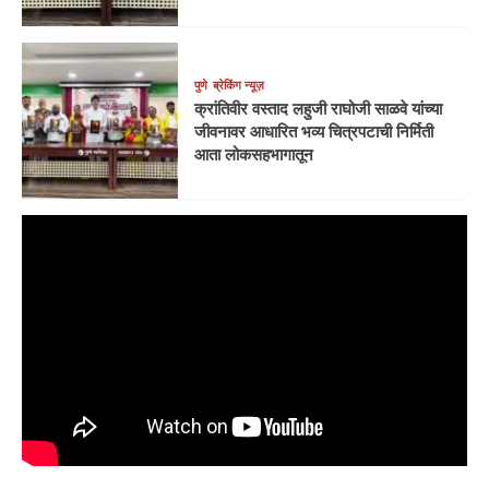
पुणे
ब्रेकिंग न्यूज़
क्रांतिवीर वस्ताद लहुजी राघोजी साळवे यांच्या
जीवनावर आधारित भव्य चित्रपटाची निर्मिती
आता लोकसहभागातून