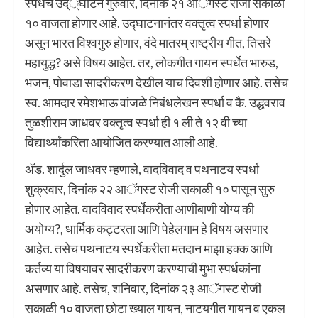
स्पर्धेचे उद््घाटन गुरुवार, दिनांक २१ आॅगस्ट रोजी सकाळी
१० वाजता होणार आहे. उद्घाटनानंतर वक्तृत्व स्पर्धा होणार
असून भारत विश्वगुरु होणार, वंदे मातरम् राष्ट्रीय गीत, तिसरे
महायुद्ध? असे विषय आहेत. तर, लोकगीत गायन स्पर्धेत भारुड,
भजन, पोवाडा सादरीकरण देखील याच दिवशी होणार आहे. तसेच
स्व. आमदार रमेशभाऊ वांजळे निबंधलेखन स्पर्धा व कै. उद्धवराव
तुळशीराम जाधवर वक्तृत्व स्पर्धा ही १ ली ते १२ वी च्या
विद्यार्थ्यांकरिता आयोजित करण्यात आली आहे.
अ‍ॅड. शार्दुल जाधवर म्हणाले, वादविवाद व पथनाटय स्पर्धा
शुक्रवार, दिनांक २२ आॅगस्ट रोजी सकाळी १० पासून सुरु
होणार आहेत. वादविवाद स्पर्धेकरीता आणीबाणी योग्य की
अयोग्य?, धार्मिक कट्टरता आणि पेहेलगाम हे विषय असणार
आहेत. तसेच पथनाटय स्पर्धेकरीता मतदान माझा हक्क आणि
कर्तव्य या विषयावर सादरीकरण करण्याची मुभा स्पर्धकांना
असणार आहे. तसेच, शनिवार, दिनांक २३ आॅगस्ट रोजी
सकाळी १० वाजता छोटा ख्याल गायन, नाटयगीत गायन व एकल