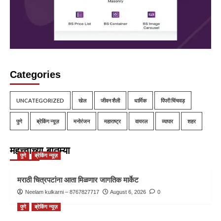
Categories
UNCATEGORIZED
खेल
जीवन शैली
धार्मिक
पिंपरी चिंचवड़
पुणे
ब्रेकिंग न्यूज़
मनोरंजन
महाराष्ट्र
वायरल
व्यापार
शहर
महत्त्वाच्या बातम्या
पुणे
ब्रेकिंग न्यूज़
मराठी चित्रपटांना आता मिळणार जागतिक मार्केट
Neelam kulkarni – 8767827717
August 6, 2026
0
पुणे
ब्रेकिंग न्यूज़