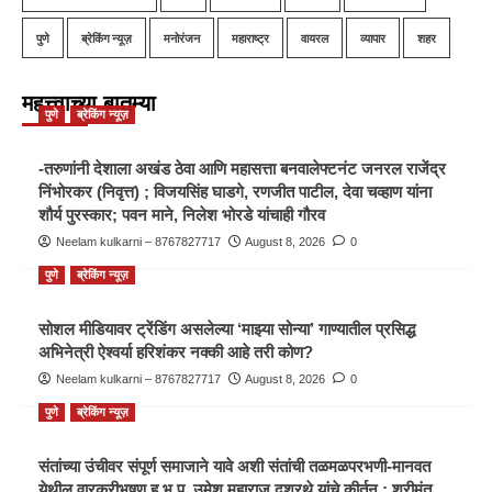
पुणे
ब्रेकिंग न्यूज़
मनोरंजन
महाराष्ट्र
वायरल
व्यापार
शहर
महत्त्वाच्या बातम्या
पुणे
ब्रेकिंग न्यूज़
-तरुणांनी देशाला अखंड ठेवा आणि महासत्ता बनवालेफ्टनंट जनरल राजेंद्र
निंभोरकर (निवृत्त) ; विजयसिंह घाडगे, रणजीत पाटील, देवा चव्हाण यांना
शौर्य पुरस्कार; पवन माने, निलेश भोरडे यांचाही गौरव
Neelam kulkarni – 8767827717
August 8, 2026
0
पुणे
ब्रेकिंग न्यूज़
सोशल मीडियावर ट्रेंडिंग असलेल्या ‘माझ्या सोन्या’ गाण्यातील प्रसिद्ध
अभिनेत्री ऐश्वर्या हरिशंकर नक्की आहे तरी कोण?
Neelam kulkarni – 8767827717
August 8, 2026
0
पुणे
ब्रेकिंग न्यूज़
संतांच्या उंचीवर संपूर्ण समाजाने यावे अशी संतांची तळमळपरभणी-मानवत
येथील वारकरीभूषण ह.भ.प. उमेश महाराज दशरथे यांचे कीर्तन ; श्रीमंत