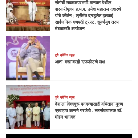
संतांची तळमळपरभणी-मानवत येथील
वारकरीभूषण ह.भ.प. उमेश महाराज दशरथे
यांचे कीर्तन ; श्रीमंत दगडूशेठ हलवाई
सार्वजनिक गणपती ट्रस्ट, सुवर्णयुग तरुण
मंडळातर्फे आयोजन
पुणे
ब्रेकिंग न्यूज़
आता ‘मद्या’वरही ‘एफडीए’चे लक्ष
पुणे
ब्रेकिंग न्यूज़
देशाला विश्वगुरू बनवण्यासाठी वंचितांना मुख्य
प्रवाहात आणणे गरजेचे : सरसंघचालक डाॅ.
मोहन भागवत