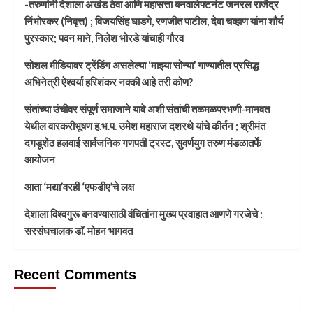
-तरुणांनी देशाला अखंड ठेवा आणि महासत्ता बनवालेफ्टनंट जनरल राजेंद्र
निंभोरकर (निवृत्त) ; विजयसिंह घाडगे, रणजीत पाटील, देवा चव्हाण यांना शौर्य
पुरस्कार; पवन माने, निलेश भोरडे यांचाही गौरव
सोशल मीडियावर ट्रेंडिंग असलेल्या ‘माझ्या सोन्या’ गाण्यातील प्रसिद्ध
अभिनेत्री ऐश्वर्या हरिशंकर नक्की आहे तरी कोण?
संतांच्या उंचीवर संपूर्ण समाजाने यावे अशी संतांची तळमळपरभणी-मानवत
येथील वारकरीभूषण ह.भ.प. उमेश महाराज दशरथे यांचे कीर्तन ; श्रीमंत
दगडूशेठ हलवाई सार्वजनिक गणपती ट्रस्ट, सुवर्णयुग तरुण मंडळातर्फे
आयोजन
आता ‘मद्या’वरही ‘एफडीए’चे लक्ष
देशाला विश्वगुरू बनवण्यासाठी वंचितांना मुख्य प्रवाहात आणणे गरजेचे :
सरसंघचालक डाॅ. मोहन भागवत
Recent Comments