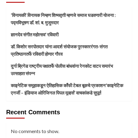
‘विनायकी’ विनायक निम्हण शिष्यवृत्ती म्हणजे समाज घडवणारी योजना :
पद्मविभूषण डॉ. शां. ब. मुजुमदार
ज्ञानदेव संगीत महोत्सव’ रविवारी
डॉ. किशोर सरपोतदार यांना आदर्श संयोजक पुरस्काररंगत-संगत
प्रतिष्ठानतर्फे रविवारी होणार गौरव
दुर्गा ब्रिगेड राष्ट्रीय पक्षातर्फे पोलीस बांधवांना रेनकोट वाटप समारंभ
उत्साहात संपन्न
काइनेटिक समूहाकडून ऐतिहासिक काँफी टेबल बूकचे प्रकाशन‘काइनेटिक
एनर्जी – इंडियाज ओरिजिनल पिपल मूव्हर्स’ वाचकांकडे सुपूर्त
Recent Comments
No comments to show.