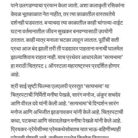
पाने उलगडण्याचा प्रयत्न केला जातो. अशा कलाकृती रसिकांना
केवळ भूतकाळात नेत नाहीत, तर त्या काळातील वास्तवतेचे
दर्शनही घडवतात. बऱ्याचदा त्या काळातील काही चांगल्या-वाईट
घटना वर्तमानातील जीवन सुखकर बनवण्यासाठी उपयोगी
ठरतात. काही मात्र मनाला चटका लावून जातात. पूर्वीची सती
प्रथा आज बंद झाली तरी ती पडद्यावर पाहताना मनाची घालमेल
झाल्याशिवाय राहात नाही. याच प्रथेवर आधारलेला ‘सत्यभामा’
हा मराठी चित्रपट ८ ऑगस्टला महाराष्ट्रभर प्रदर्शित होणार
आहे.
श्री साई सृष्टी फिल्म्स एलएलपी प्रस्तुत ‘सत्यभामा’ या
चित्रपटाची निर्मिती मनीषा पेखळे, सारंग मनोज, अंकुर सचदेव
आणि वीरल दवे यांनी केली आहे. ‘सत्यभामा’चे दिग्दर्शन सारंग
मनोज आणि अभिजीत झाडगावकर यांनी केले आहे. चित्रपटाची
कथा, पटकथा आणि संवादलेखन मनीषा पेखळे यांनी केले आहे.
प्रियकर-प्रेयेसीच्या प्रेमकथेसोबतच यात भाऊ-बहिणीच्याही
प्रेमाची गोष्टही आहे. सतीच्या प्रथेत कित्येक निरपराध