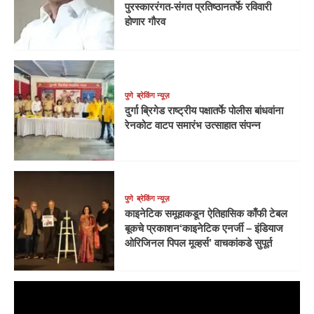
पुरस्काररंगत-संगत प्रतिष्ठानतर्फे रविवारी
होणार गौरव
पुणे
ब्रेकिंग न्यूज़
दुर्गा ब्रिगेड राष्ट्रीय पक्षातर्फे पोलीस बांधवांना
रेनकोट वाटप समारंभ उत्साहात संपन्न
पुणे
ब्रेकिंग न्यूज़
काइनेटिक समूहाकडून ऐतिहासिक काँफी टेबल
बूकचे प्रकाशन‘काइनेटिक एनर्जी – इंडियाज
ओरिजिनल पिपल मूव्हर्स’ वाचकांकडे सुपूर्त