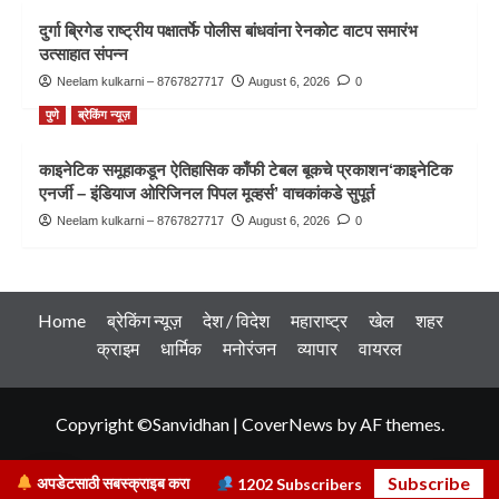
दुर्गा ब्रिगेड राष्ट्रीय पक्षातर्फे पोलीस बांधवांना रेनकोट वाटप समारंभ
उत्साहात संपन्न
Neelam kulkarni – 8767827717
August 6, 2026
0
पुणे
ब्रेकिंग न्यूज़
काइनेटिक समूहाकडून ऐतिहासिक काँफी टेबल बूकचे प्रकाशन‘काइनेटिक
एनर्जी – इंडियाज ओरिजिनल पिपल मूव्हर्स’ वाचकांकडे सुपूर्त
Neelam kulkarni – 8767827717
August 6, 2026
0
Home
ब्रेकिंग न्यूज़
देश / विदेश
महाराष्ट्र
खेल
शहर
क्राइम
धार्मिक
मनोरंजन
व्यापार
वायरल
Copyright ©Sanvidhan
|
CoverNews
by AF themes.
Subscribe
अपडेटसाठी सबस्क्राइब करा
1202
Subscribers