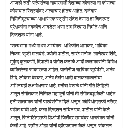
आजही रूढी-परंपरांच्या नावाखाली देशाच्या कोणत्या ना कोणत्या
कोपऱ्यात स्त्रियांवर अत्याचार होतच आहेत. दर्जेदार
निर्मितीमूल्यांच्या आधारे एक स्ट्राँग संदेश देणारा हा चित्रपट
प्रेक्षकांना नक्कीच आवडेल असा ठाम विश्वास निर्माते आणि
दिग्दर्शक यांना आहे.
‘सत्यभामा’मध्ये माधव अभ्यंकर, अभिजीत आमकर, भाविका
निकम, सृष्टी मालवंडे, ज्योती पाटील, सारंग मनोज, ज्ञानेश्वर शिंदे,
मुकुंद कुलकर्णी, दिपाली व योगेश कंठाळे आदी कलाकारांनी विविध
व्यक्तिरेखा साकारल्या आहेत. याखेरीज ऋषिका सूर्यवंशी, अर्नव
शिंदे, लोकेश देवकर, अर्नव तेलंग आदी बालकलाकारांचा
अभिनयही लक्ष वेधणार आहे. मनीषा पेखळे यांनी गीते लिहिली
असून संगीतकार निखिल महामुनी यांनी ती संगीतबद्ध केली आहेत.
हनी सातमकर यांनी पार्श्वसंगीत दिले असून, कोरिओग्राफी नरेंद्र
पंडीत यांची आहे. कला दिग्दर्शन सचिन एच. पाटील यांनी केले
असून, सिनेमॅटोग्राफी डिओपी जितेंद्र रामचंद्र आचरेकर यांनी
केली आहे. सुमीत ओझा यांनी व्हीएफएक्स केले असून, संकलन