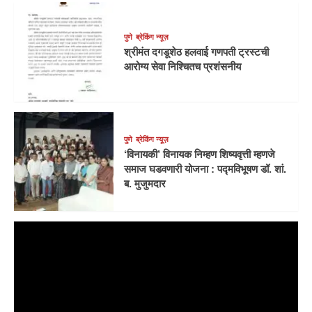
पुणे
ब्रेकिंग न्यूज़
श्रीमंत दगडूशेठ हलवाई गणपती ट्रस्टची
आरोग्य सेवा निश्चितच प्रशंसनीय
पुणे
ब्रेकिंग न्यूज़
‘विनायकी’ विनायक निम्हण शिष्यवृत्ती म्हणजे
समाज घडवणारी योजना : पद्मविभूषण डॉ. शां.
ब. मुजुमदार