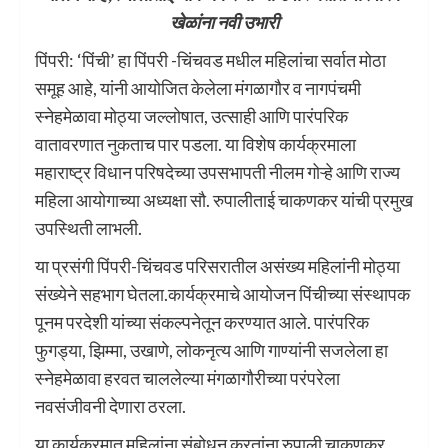
खेळांना नवी उभारी
पिंपरी: ‘पिंची’ हा पिंपरी -चिंचवड मधील महिलांचा सर्वात मोठा
समूह आहे, यांनी आयोजित केलेला मंगळागौर व नागपंचमी
स्नेहमेळावा मोठ्या जल्लोषात, उत्साही आणि पारंपरिक
वातावरणात नुकताच पार पडला. या विशेष कार्यक्रमाला
महाराष्ट्र विधान परिषदेच्या उपसभापती नीलम गोऱ्हे आणि राज्य
महिला आयोगाच्या अध्यक्षा सौ. रुपालीताई चाकणकर यांची प्रमुख
उपस्थिती लाभली.
या प्रसंगी पिंपरी-चिंचवड परिसरातील असंख्य महिलांनी मोठ्या
संख्येने सहभाग घेतला.कार्यक्रमाचे आयोजन पिंचीच्या संस्थापक
पूनम परदेशी यांच्या संकल्पनेतून करण्यात आले. पारंपरिक
फुगड्या, झिम्मा, उखाणे, लोकनृत्य आणि गाण्यांनी सजलेला हा
स्नेहमेळावा हरवत चाललेल्या मंगळागौरीच्या परंपरेला
नवसंजीवनी देणारा ठरला.
या कार्यक्रमात महिलांना संबोधन करतांना रुपाली चाकणकर