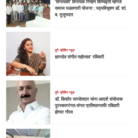
‘विनायकी’ विनायक निम्हण शिष्यवृत्ती म्हणजे
समाज घडवणारी योजना : पद्मविभूषण डॉ. शां.
ब. मुजुमदार
पुणे
ब्रेकिंग न्यूज़
ज्ञानदेव संगीत महोत्सव’ रविवारी
पुणे
ब्रेकिंग न्यूज़
डॉ. किशोर सरपोतदार यांना आदर्श संयोजक
पुरस्काररंगत-संगत प्रतिष्ठानतर्फे रविवारी
होणार गौरव