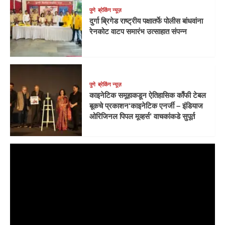
पुणे
ब्रेकिंग न्यूज़
दुर्गा ब्रिगेड राष्ट्रीय पक्षातर्फे पोलीस बांधवांना
रेनकोट वाटप समारंभ उत्साहात संपन्न
पुणे
ब्रेकिंग न्यूज़
काइनेटिक समूहाकडून ऐतिहासिक काँफी टेबल
बूकचे प्रकाशन‘काइनेटिक एनर्जी – इंडियाज
ओरिजिनल पिपल मूव्हर्स’ वाचकांकडे सुपूर्त