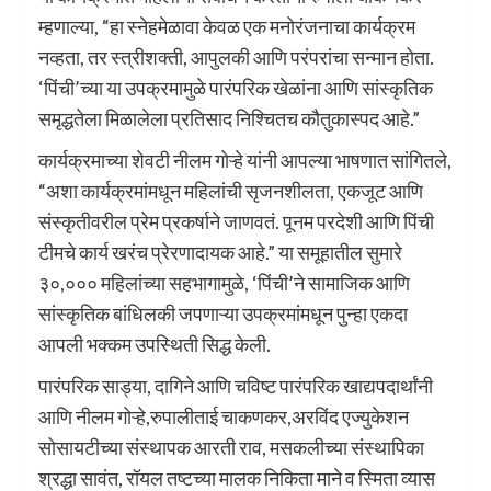
म्हणाल्या, “हा स्नेहमेळावा केवळ एक मनोरंजनाचा कार्यक्रम
नव्हता, तर स्त्रीशक्ती, आपुलकी आणि परंपरांचा सन्मान होता.
‘पिंची’च्या या उपक्रमामुळे पारंपरिक खेळांना आणि सांस्कृतिक
समृद्धतेला मिळालेला प्रतिसाद निश्चितच कौतुकास्पद आहे.”
कार्यक्रमाच्या शेवटी नीलम गोऱ्हे यांनी आपल्या भाषणात सांगितले,
“अशा कार्यक्रमांमधून महिलांची सृजनशीलता, एकजूट आणि
संस्कृतीवरील प्रेम प्रकर्षाने जाणवतं. पूनम परदेशी आणि पिंची
टीमचे कार्य खरंच प्रेरणादायक आहे.” या समूहातील सुमारे
३०,००० महिलांच्या सहभागामुळे, ‘पिंची’ने सामाजिक आणि
सांस्कृतिक बांधिलकी जपणाऱ्या उपक्रमांमधून पुन्हा एकदा
आपली भक्कम उपस्थिती सिद्ध केली.
पारंपरिक साड्या, दागिने आणि चविष्ट पारंपरिक खाद्यपदार्थांनी
आणि नीलम गोऱ्हे,रुपालीताई चाकणकर,अरविंद एज्युकेशन
सोसायटीच्या संस्थापक आरती राव, मसकलीच्या संस्थापिका
श्रद्धा सावंत, रॉयल तष्टच्या मालक निकिता माने व स्मिता व्यास