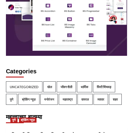
Categories
UNCATEGORIZED
खेल
जीवन शैली
धार्मिक
पिंपरी चिंचवड़
पुणे
ब्रेकिंग न्यूज़
मनोरंजन
महाराष्ट्र
वायरल
व्यापार
शहर
महत्त्वाच्या बातम्या
पुणे
ब्रेकिंग न्यूज़