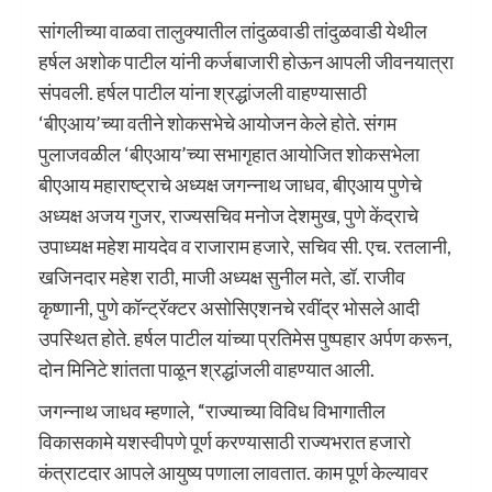
सांगलीच्या वाळवा तालुक्यातील तांदुळवाडी तांदुळवाडी येथील
हर्षल अशोक पाटील यांनी कर्जबाजारी होऊन आपली जीवनयात्रा
संपवली. हर्षल पाटील यांना श्रद्धांजली वाहण्यासाठी
‘बीएआय’च्या वतीने शोकसभेचे आयोजन केले होते. संगम
पुलाजवळील ‘बीएआय’च्या सभागृहात आयोजित शोकसभेला
बीएआय महाराष्ट्राचे अध्यक्ष जगन्नाथ जाधव, बीएआय पुणेचे
अध्यक्ष अजय गुजर, राज्यसचिव मनोज देशमुख, पुणे केंद्राचे
उपाध्यक्ष महेश मायदेव व राजाराम हजारे, सचिव सी. एच. रतलानी,
खजिनदार महेश राठी, माजी अध्यक्ष सुनील मते, डॉ. राजीव
कृष्णानी, पुणे कॉन्ट्रॅक्टर असोसिएशनचे रवींद्र भोसले आदी
उपस्थित होते. हर्षल पाटील यांच्या प्रतिमेस पुष्पहार अर्पण करून,
दोन मिनिटे शांतता पाळून श्रद्धांजली वाहण्यात आली.
जगन्नाथ जाधव म्हणाले, “राज्याच्या विविध विभागातील
विकासकामे यशस्वीपणे पूर्ण करण्यासाठी राज्यभरात हजारो
कंत्राटदार आपले आयुष्य पणाला लावतात. काम पूर्ण केल्यावर