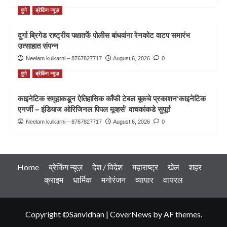
पुणे
ब्रेकिंग न्यूज़
दुर्गा ब्रिगेड राष्ट्रीय पक्षातर्फे पोलीस बांधवांना रेनकोट वाटप समारंभ
उत्साहात संपन्न
Neelam kulkarni – 8767827717
August 6, 2026
0
पुणे
ब्रेकिंग न्यूज़
काइनेटिक समूहाकडून ऐतिहासिक काँफी टेबल बूकचे प्रकाशन‘काइनेटिक
एनर्जी – इंडियाज ओरिजिनल पिपल मूव्हर्स’ वाचकांकडे सुपूर्त
Neelam kulkarni – 8767827717
August 6, 2026
0
Home
ब्रेकिंग न्यूज़
देश / विदेश
महाराष्ट्र
खेल
शहर
क्राइम
धार्मिक
मनोरंजन
व्यापार
वायरल
Copyright ©Sanvidhan
|
CoverNews
by AF themes.