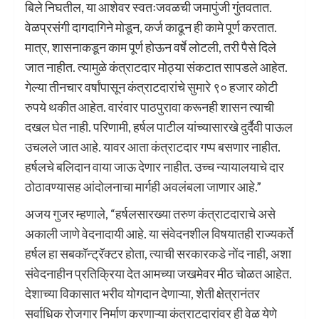
बिले निघतील, या आशेवर स्वतःजवळची जमापुंजी गुंतवतात.
वेळप्रसंगी दागदागिने मोडून, कर्ज काढून ही कामे पूर्ण करतात.
मात्र, शासनाकडून काम पूर्ण होऊन वर्षे लोटली, तरी पैसे दिले
जात नाहीत. त्यामुळे कंत्राटदार मोठ्या संकटात सापडले आहेत.
गेल्या तीनचार वर्षांपासून कंत्राटदारांचे सुमारे ९० हजार कोटी
रुपये थकीत आहेत. वारंवार पाठपुरावा करूनही शासन त्याची
दखल घेत नाही. परिणामी, हर्षल पाटील यांच्यासारखे दुर्दैवी पाऊल
उचलले जात आहे. यावर आता कंत्राटदार गप्प बसणार नाहीत.
हर्षलचे बलिदान वाया जाऊ देणार नाहीत. उच्च न्यायालयाचे दार
ठोठावण्यासह आंदोलनाचा मार्गही अवलंबला जाणार आहे.”
अजय गुजर म्हणाले, “हर्षलसारख्या तरुण कंत्राटदाराचे असे
अकाली जाणे वेदनादायी आहे. या संवेदनशील विषयातही राज्यकर्ते
हर्षल हा सबकॉन्ट्रॅक्टर होता, त्याची सरकारकडे नोंद नाही, अशा
संवेदनाहीन प्रतिक्रिया देत आमच्या जखमेवर मीठ चोळत आहेत.
देशाच्या विकासात भरीव योगदान देणाऱ्या, शेती क्षेत्रानंतर
सर्वाधिक रोजगार निर्माण करणाऱ्या कंत्राटदारांवर ही वेळ येणे