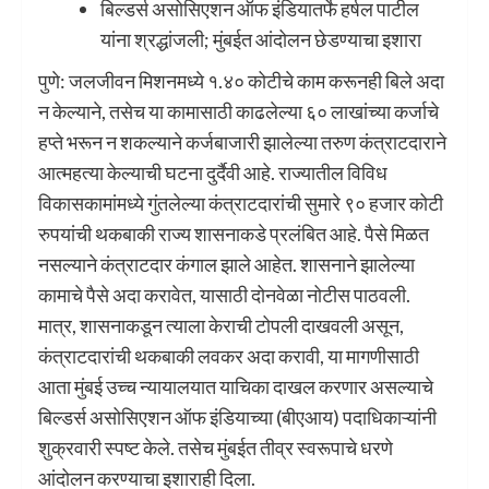
बिल्डर्स असोसिएशन ऑफ इंडियातर्फे हर्षल पाटील
यांना श्रद्धांजली; मुंबईत आंदोलन छेडण्याचा इशारा
पुणे: जलजीवन मिशनमध्ये १.४० कोटीचे काम करूनही बिले अदा
न केल्याने, तसेच या कामासाठी काढलेल्या ६० लाखांच्या कर्जाचे
हप्ते भरून न शकल्याने कर्जबाजारी झालेल्या तरुण कंत्राटदाराने
आत्महत्या केल्याची घटना दुर्दैवी आहे. राज्यातील विविध
विकासकामांमध्ये गुंतलेल्या कंत्राटदारांची सुमारे ९० हजार कोटी
रुपयांची थकबाकी राज्य शासनाकडे प्रलंबित आहे. पैसे मिळत
नसल्याने कंत्राटदार कंगाल झाले आहेत. शासनाने झालेल्या
कामाचे पैसे अदा करावेत, यासाठी दोनवेळा नोटीस पाठवली.
मात्र, शासनाकडून त्याला केराची टोपली दाखवली असून,
कंत्राटदारांची थकबाकी लवकर अदा करावी, या मागणीसाठी
आता मुंबई उच्च न्यायालयात याचिका दाखल करणार असल्याचे
बिल्डर्स असोसिएशन ऑफ इंडियाच्या (बीएआय) पदाधिकाऱ्यांनी
शुक्रवारी स्पष्ट केले. तसेच मुंबईत तीव्र स्वरूपाचे धरणे
आंदोलन करण्याचा इशाराही दिला.