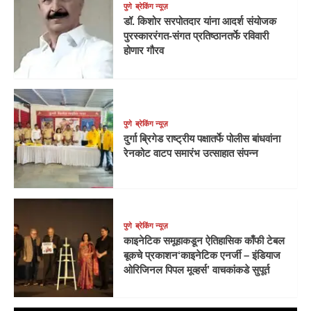
पुणे
ब्रेकिंग न्यूज़
डॉ. किशोर सरपोतदार यांना आदर्श संयोजक
पुरस्काररंगत-संगत प्रतिष्ठानतर्फे रविवारी
होणार गौरव
पुणे
ब्रेकिंग न्यूज़
दुर्गा ब्रिगेड राष्ट्रीय पक्षातर्फे पोलीस बांधवांना
रेनकोट वाटप समारंभ उत्साहात संपन्न
पुणे
ब्रेकिंग न्यूज़
काइनेटिक समूहाकडून ऐतिहासिक काँफी टेबल
बूकचे प्रकाशन‘काइनेटिक एनर्जी – इंडियाज
ओरिजिनल पिपल मूव्हर्स’ वाचकांकडे सुपूर्त