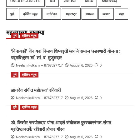
UNCATEGORIZED
खेल
जीवन शैली
धार्मिक
पिंपरी चिंचवड़
पुणे
ब्रेकिंग न्यूज़
मनोरंजन
महाराष्ट्र
वायरल
व्यापार
शहर
महत्त्वाच्या बातम्या
पुणे
ब्रेकिंग न्यूज़
‘विनायकी’ विनायक निम्हण शिष्यवृत्ती म्हणजे समाज घडवणारी योजना :
पद्मविभूषण डॉ. शां. ब. मुजुमदार
Neelam kulkarni – 8767827717
August 6, 2026
0
पुणे
ब्रेकिंग न्यूज़
ज्ञानदेव संगीत महोत्सव’ रविवारी
Neelam kulkarni – 8767827717
August 6, 2026
0
पुणे
ब्रेकिंग न्यूज़
डॉ. किशोर सरपोतदार यांना आदर्श संयोजक पुरस्काररंगत-संगत
प्रतिष्ठानतर्फे रविवारी होणार गौरव
Neelam kulkarni – 8767827717
August 6, 2026
0