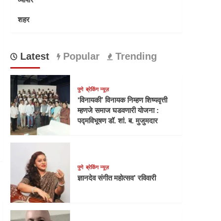
शहर
Latest
Popular
Trending
पुणे
ब्रेकिंग न्यूज़
‘विनायकी’ विनायक निम्हण शिष्यवृत्ती
म्हणजे समाज घडवणारी योजना :
पद्मविभूषण डॉ. शां. ब. मुजुमदार
पुणे
ब्रेकिंग न्यूज़
ज्ञानदेव संगीत महोत्सव’ रविवारी