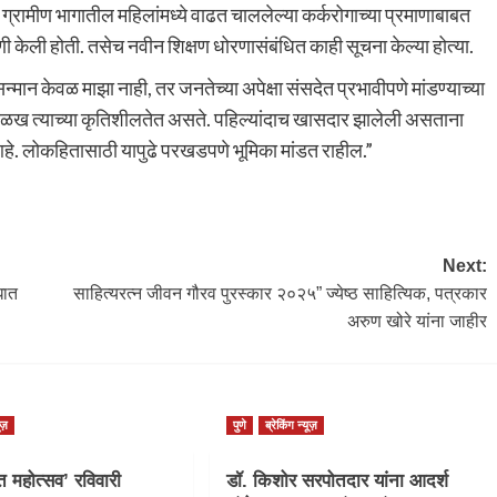
ंनी ग्रामीण भागातील महिलांमध्ये वाढत चाललेल्या कर्करोगाच्या प्रमाणाबाबत
 केली होती. तसेच नवीन शिक्षण धोरणासंबंधित काही सूचना केल्या होत्या.
 सन्मान केवळ माझा नाही, तर जनतेच्या अपेक्षा संसदेत प्रभावीपणे मांडण्याच्या
ळख त्याच्या कृतिशीलतेत असते. पहिल्यांदाच खासदार झालेली असताना
आहे. लोकहितासाठी यापुढे परखडपणे भूमिका मांडत राहील.”
Next:
धात
साहित्यरत्न जीवन गौरव पुरस्कार २०२५” ज्येष्ठ साहित्यिक, पत्रकार
अरुण खोरे यांना जाहीर
ूज़
पुणे
ब्रेकिंग न्यूज़
ीत महोत्सव’ रविवारी
डॉ. किशोर सरपोतदार यांना आदर्श