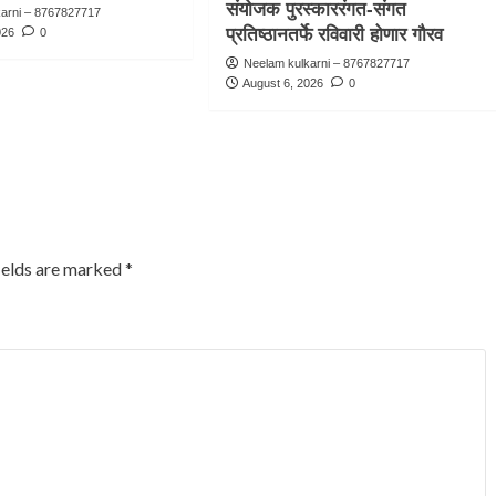
संयोजक पुरस्काररंगत-संगत
karni – 8767827717
प्रतिष्ठानतर्फे रविवारी होणार गौरव
026
0
Neelam kulkarni – 8767827717
August 6, 2026
0
ields are marked
*