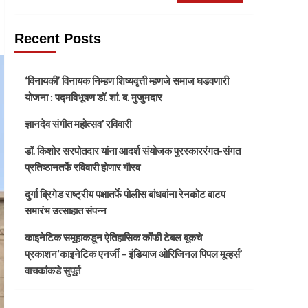
Recent Posts
‘विनायकी’ विनायक निम्हण शिष्यवृत्ती म्हणजे समाज घडवणारी
योजना : पद्मविभूषण डॉ. शां. ब. मुजुमदार
ज्ञानदेव संगीत महोत्सव’ रविवारी
डॉ. किशोर सरपोतदार यांना आदर्श संयोजक पुरस्काररंगत-संगत
प्रतिष्ठानतर्फे रविवारी होणार गौरव
दुर्गा ब्रिगेड राष्ट्रीय पक्षातर्फे पोलीस बांधवांना रेनकोट वाटप
समारंभ उत्साहात संपन्न
काइनेटिक समूहाकडून ऐतिहासिक काँफी टेबल बूकचे
प्रकाशन‘काइनेटिक एनर्जी – इंडियाज ओरिजिनल पिपल मूव्हर्स’
वाचकांकडे सुपूर्त