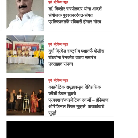
पुणे
ब्रेकिंग न्यूज़
डॉ. किशोर सरपोतदार यांना आदर्श
संयोजक पुरस्काररंगत-संगत
प्रतिष्ठानतर्फे रविवारी होणार गौरव
पुणे
ब्रेकिंग न्यूज़
दुर्गा ब्रिगेड राष्ट्रीय पक्षातर्फे पोलीस
बांधवांना रेनकोट वाटप समारंभ
उत्साहात संपन्न
पुणे
ब्रेकिंग न्यूज़
काइनेटिक समूहाकडून ऐतिहासिक
काँफी टेबल बूकचे
प्रकाशन‘काइनेटिक एनर्जी – इंडियाज
ओरिजिनल पिपल मूव्हर्स’ वाचकांकडे
सुपूर्त