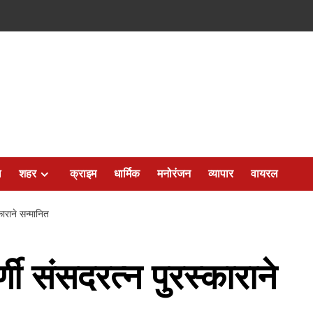
ल
शहर
क्राइम
धार्मिक
मनोरंजन
व्यापार
वायरल
काराने सन्मानित
्णी संसदरत्न पुरस्काराने