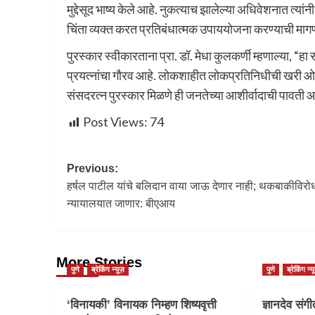
मुद्देसूद भाष्य केले आहे. नुकत्याच झालेल्या अधिवेशनात त्या
चिंता व्यक्त करत प्रतिबंधात्मक उपाययोजना करण्याची मागणी
पुरस्कार स्वीकारताना प्रा. डॉ. मेधा कुलकर्णी म्हणाल्या, “हा
प्रयत्नांचा गौरव आहे. लोकशाहीत लोकप्रतिनिधीची खरी ओ
संसदरत्न पुरस्कार मिळणे ही जनतेच्या आशीर्वादाची पावती 
Post Views:
74
Previous:
हर्षल पाटील यांचे बलिदान वाया जाऊ देणार नाही; थकबाकीविरो
न्यायालयात जाणार: बीएआय
More Stories
पुणे
ब्रेकिंग न्यूज़
पुणे
ब्रेकिंग न्य
‘विनायकी’ विनायक निम्हण शिष्यवृत्ती
ज्ञानदेव संग