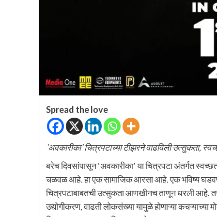
Spread the love
’अवकारीका’ चित्रपटाच्या टीझरने वाढविली उत्सुकता, स्वच्छ
बरेच दिवसांपासून ‘अवकारीका’ या चित्रपटा अंतर्गत स्वच्छ
चळवळ आहे. हा एक सामाजिक आरसा आहे. एक भविष्य घडवण्या
चित्रपटाबाबतची उत्सुकता आणखीनच ताणून धरली आहे. त
उद्योगीकरण, वाढती लोकसंख्या यामुळे होणाऱ्या कचऱ्याच्या मो