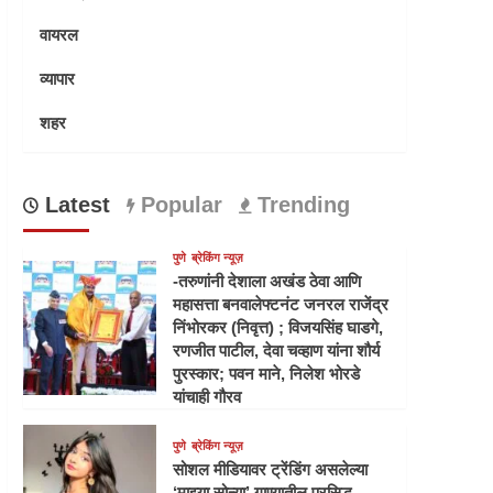
वायरल
व्यापार
शहर
Latest
Popular
Trending
पुणे
ब्रेकिंग न्यूज़
-तरुणांनी देशाला अखंड ठेवा आणि
महासत्ता बनवालेफ्टनंट जनरल राजेंद्र
निंभोरकर (निवृत्त) ; विजयसिंह घाडगे,
रणजीत पाटील, देवा चव्हाण यांना शौर्य
पुरस्कार; पवन माने, निलेश भोरडे
यांचाही गौरव
पुणे
ब्रेकिंग न्यूज़
सोशल मीडियावर ट्रेंडिंग असलेल्या
‘माझ्या सोन्या’ गाण्यातील प्रसिद्ध