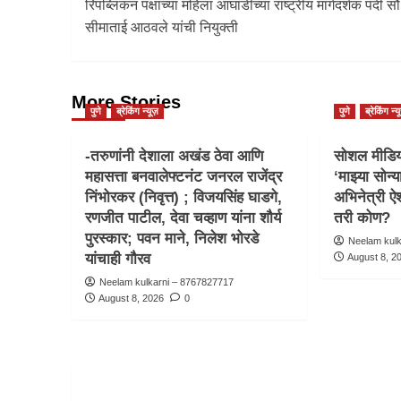
रिपब्लिकन पक्षाच्या महिला आघाडीच्या राष्ट्रीय मार्गदर्शक पदी सौ
सीमाताई आठवले यांची नियुक्ती
More Stories
पुणे
ब्रेकिंग न्यूज़
पुणे
ब्रेकिंग न्य
-तरुणांनी देशाला अखंड ठेवा आणि
सोशल मीडिया
महासत्ता बनवालेफ्टनंट जनरल राजेंद्र
‘माझ्या सोन्य
निंभोरकर (निवृत्त) ; विजयसिंह घाडगे,
अभिनेत्री ऐश
रणजीत पाटील, देवा चव्हाण यांना शौर्य
तरी कोण?
पुरस्कार; पवन माने, निलेश भोरडे
Neelam kul
यांचाही गौरव
August 8, 2
Neelam kulkarni – 8767827717
August 8, 2026
0