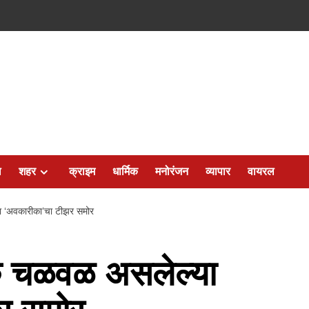
ल
शहर
क्राइम
धार्मिक
मनोरंजन
व्यापार
वायरल
 ‘अवकारीका’चा टीझर समोर
क चळवळ असलेल्या