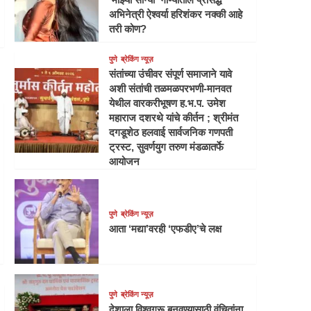
अभिनेत्री ऐश्वर्या हरिशंकर नक्की आहे
तरी कोण?
पुणे
ब्रेकिंग न्यूज़
संतांच्या उंचीवर संपूर्ण समाजाने यावे
अशी संतांची तळमळपरभणी-मानवत
येथील वारकरीभूषण ह.भ.प. उमेश
महाराज दशरथे यांचे कीर्तन ; श्रीमंत
दगडूशेठ हलवाई सार्वजनिक गणपती
ट्रस्ट, सुवर्णयुग तरुण मंडळातर्फे
आयोजन
पुणे
ब्रेकिंग न्यूज़
आता ‘मद्या’वरही ‘एफडीए’चे लक्ष
पुणे
ब्रेकिंग न्यूज़
देशाला विश्वगुरू बनवण्यासाठी वंचितांना