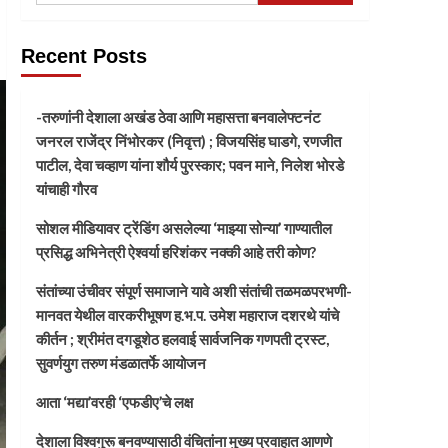
Recent Posts
-तरुणांनी देशाला अखंड ठेवा आणि महासत्ता बनवालेफ्टनंट
जनरल राजेंद्र निंभोरकर (निवृत्त) ; विजयसिंह घाडगे, रणजीत
पाटील, देवा चव्हाण यांना शौर्य पुरस्कार; पवन माने, निलेश भोरडे
यांचाही गौरव
सोशल मीडियावर ट्रेंडिंग असलेल्या ‘माझ्या सोन्या’ गाण्यातील
प्रसिद्ध अभिनेत्री ऐश्वर्या हरिशंकर नक्की आहे तरी कोण?
संतांच्या उंचीवर संपूर्ण समाजाने यावे अशी संतांची तळमळपरभणी-
मानवत येथील वारकरीभूषण ह.भ.प. उमेश महाराज दशरथे यांचे
कीर्तन ; श्रीमंत दगडूशेठ हलवाई सार्वजनिक गणपती ट्रस्ट,
सुवर्णयुग तरुण मंडळातर्फे आयोजन
आता ‘मद्या’वरही ‘एफडीए’चे लक्ष
देशाला विश्वगुरू बनवण्यासाठी वंचितांना मुख्य प्रवाहात आणणे