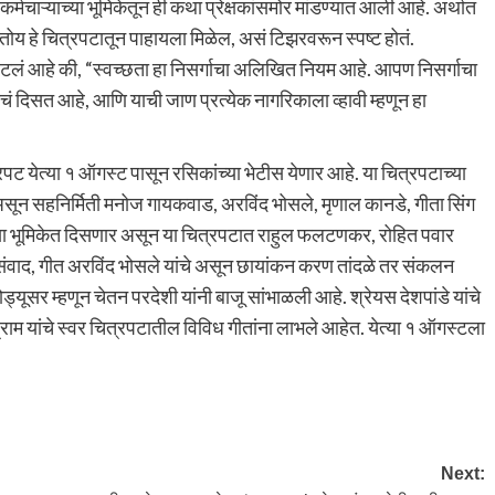
चाऱ्याच्या भूमिकेतून ही कथा प्रेक्षकांसमोर मांडण्यात आली आहे. अर्थात
करतोय हे चित्रपटातून पाहायला मिळेल, असं टिझरवरून स्पष्ट होतं.
म्हटलं आहे की, “स्वच्छता हा निसर्गाचा अलिखित नियम आहे. आपण निसर्गाचा
दिसत आहे, आणि याची जाण प्रत्येक नागरिकाला व्हावी म्हणून हा
पट येत्या १ ऑगस्ट पासून रसिकांच्या भेटीस येणार आहे. या चित्रपटाच्या
असून सहनिर्मिती मनोज गायकवाड, अरविंद भोसले, मृणाल कानडे, गीता सिंग
च्या भूमिकेत दिसणार असून या चित्रपटात राहुल फलटणकर, रोहित पवार
ाद, गीत अरविंद भोसले यांचे असून छायांकन करण तांदळे तर संकलन
ड्यूसर म्हणून चेतन परदेशी यांनी बाजू सांभाळली आहे. श्रेयस देशपांडे यांचे
्राम यांचे स्वर चित्रपटातील विविध गीतांना लाभले आहेत. येत्या १ ऑगस्टला
Next: