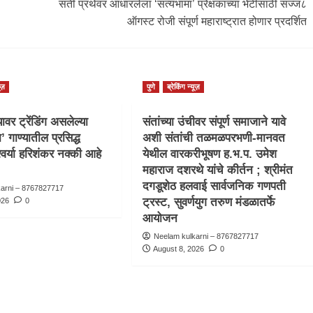
सती प्रथेवर आधारलेला ‘सत्यभामा’ प्रेक्षकांच्या भेटीसाठी सज्ज८
ऑगस्ट रोजी संपूर्ण महाराष्ट्रात होणार प्रदर्शित
ूज़
पुणे
ब्रेकिंग न्यूज़
वर ट्रेंडिंग असलेल्या
संतांच्या उंचीवर संपूर्ण समाजाने यावे
ा’ गाण्यातील प्रसिद्ध
अशी संतांची तळमळपरभणी-मानवत
्वर्या हरिशंकर नक्की आहे
येथील वारकरीभूषण ह.भ.प. उमेश
महाराज दशरथे यांचे कीर्तन ; श्रीमंत
दगडूशेठ हलवाई सार्वजनिक गणपती
karni – 8767827717
ट्रस्ट, सुवर्णयुग तरुण मंडळातर्फे
026
0
आयोजन
Neelam kulkarni – 8767827717
August 8, 2026
0