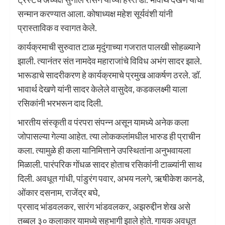
सन्मान करण्यात आला. कोषाध्यक्ष महेश सूर्यवंशी यांनी
प्रास्ताविक व स्वागत केले.
कार्यक्रमाची सुरुवात टाळ मृदुंगाच्या गजरात पालखी सोहळ्याने
झाली. त्यानंतर संत नामदेव महाराजांचे विविध अभंग सादर झाले.
भारूडाचे सादरीकरण हे कार्यक्रमाचे प्रमुख आकर्षण ठरले. डॉ.
भावार्थ देखणे यांनी सादर केलेले वासुदेव, कडकलक्ष्मी याला
रसिकांनी भरभरून दाद दिली.
भारतीय संस्कृती व पंरपरा संपन्न असून यामध्ये अनेक कला
जोपासल्या गेल्या आहेत. त्या लोककलांमधील भारुड ही प्राचीन
कला. त्यामुळे ही कला यानिमित्ताने उपस्थितांना अनुभवायला
मिळाली. पारंपरिक गोंधळ सादर होताच रसिकांनी टाळ्यांनी साथ
दिली. अवधूत गांधी, पांडुरंग पवार, अभय नलगे, ऋषीकेश कानडे,
ओंकार दसनाम, राजेंद्र बघे,
प्रसाद भांडवलकर, सारंग भांडवलकर, अझरुद्दीन शेख असे
तब्बल ३० कलाकार यामध्ये सहभागी झाले होते. गायक अवधूत