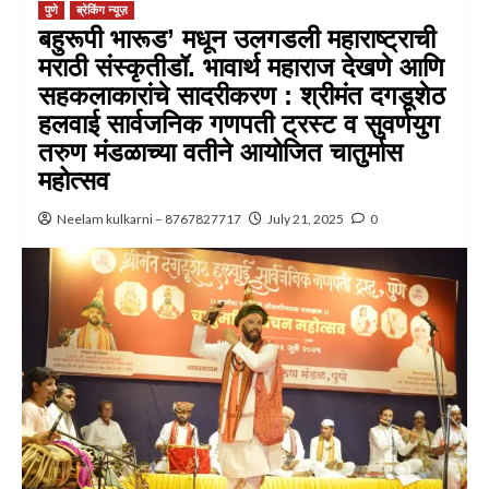
पुणे
ब्रेकिंग न्यूज़
बहुरूपी भारूड’ मधून उलगडली महाराष्ट्राची
मराठी संस्कृतीडॉ. भावार्थ महाराज देखणे आणि
सहकलाकारांचे सादरीकरण : श्रीमंत दगडूशेठ
हलवाई सार्वजनिक गणपती ट्रस्ट व सुवर्णयुग
तरुण मंडळाच्या वतीने आयोजित चातुर्मास
महोत्सव
Neelam kulkarni – 8767827717
July 21, 2025
0