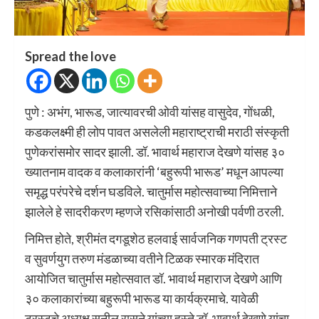
Spread the love
पुणे : अभंग, भारूड, जात्यावरची ओवी यांसह वासुदेव, गोंधळी,
कडकलक्ष्मी ही लोप पावत असलेली महाराष्ट्राची मराठी संस्कृती
पुणेकरांसमोर सादर झाली. डॉ. भावार्थ महाराज देखणे यांसह ३०
ख्यातनाम वादक व कलाकारांनी ‘बहुरूपी भारूड’ मधून आपल्या
समृद्ध परंपरेचे दर्शन घडविले. चातुर्मास महोत्सवाच्या निमित्ताने
झालेले हे सादरीकरण म्हणजे रसिकांसाठी अनोखी पर्वणी ठरली.
निमित्त होते, श्रीमंत दगडूशेठ हलवाई सार्वजनिक गणपती ट्रस्ट
व सुवर्णयुग तरुण मंडळाच्या वतीने टिळक स्मारक मंदिरात
आयोजित चातुर्मास महोत्सवात डॉ. भावार्थ महाराज देखणे आणि
३० कलाकारांच्या बहुरूपी भारूड या कार्यक्रमाचे. यावेळी
ट्रस्टचे अध्यक्ष सुनील रासने यांच्या हस्ते डॉ. भावार्थ देखणे यांचा