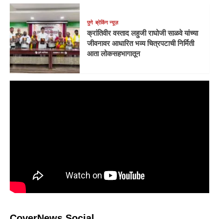
पुणे
ब्रेकिंग न्यूज़
क्रांतिवीर वस्ताद लहुजी राघोजी साळवे यांच्या
जीवनावर आधारित भव्य चित्रपटाची निर्मिती
आता लोकसहभागातून
CoverNews Social