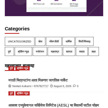
Categories
UNCATEGORIZED
खेल
जीवन शैली
धार्मिक
पिंपरी चिंचवड़
पुणे
ब्रेकिंग न्यूज़
मनोरंजन
महाराष्ट्र
वायरल
व्यापार
शहर
महत्त्वाच्या बातम्या
पुणे
ब्रेकिंग न्यूज़
मराठी चित्रपटांना आता मिळणार जागतिक मार्केट
Neelam kulkarni – 8767827717
August 6, 2026
0
पुणे
ब्रेकिंग न्यूज़
आकाश एज्युकेशनल सर्व्हिसेस लिमिटेड (AESL) चा विद्यार्थी पाटील सोहम