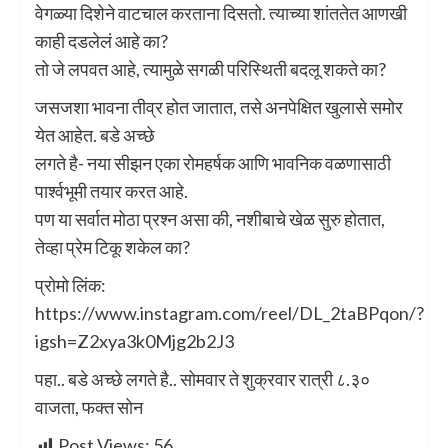
वेगळ्या दिशेने वाटचाल करताना दिसतो. त्याच्या शांततेत आणखी
काही दडलेलं आहे का?
तो जे लपवत आहे, त्यामुळे सगळी परिस्थिती बदलू शकते का?
जसजशा भावना तीव्र होत जातात, तसे अनपेक्षित खुलासे समोर
येत आहेत. बडे अच्छे
लगते है- नया सीझन एका रोमहर्षक आणि भावनिक वळणासाठी
पार्श्वभूमी तयार करत आहे.
पण या सर्वात मोठा प्रश्न असा की, नशीबाचे खेळ सुरु होतात,
तेव्हा प्रेम टिकू शकेल का?
प्रोमो लिंक:
https://www.instagram.com/reel/DL_2taBPqon/?
igsh=Z2xya3k0Mjg2b2J3
पहा.. बडे अच्छे लगते है.. सोमवार ते शुक्रवार रात्री ८.३०
वाजता, फक्त सोन
Post Views:
56