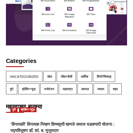
Categories
UNCATEGORIZED
खेल
जीवन शैली
धार्मिक
पिंपरी चिंचवड़
पुणे
ब्रेकिंग न्यूज़
मनोरंजन
महाराष्ट्र
वायरल
व्यापार
शहर
महत्त्वाच्या बातम्या
पुणे
ब्रेकिंग न्यूज़
‘विनायकी’ विनायक निम्हण शिष्यवृत्ती म्हणजे समाज घडवणारी योजना :
पद्मविभूषण डॉ. शां. ब. मुजुमदार