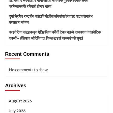
डॉ. किशोर सरपोतदार यांना आदर्श संयोजक पुरस्काररंगत-संगत
प्रतिष्ठानतर्फे रविवारी होणार गौरव
दुर्गा ब्रिगेड राष्ट्रीय पक्षातर्फे पोलीस बांधवांना रेनकोट वाटप समारंभ
उत्साहात संपन्न
काइनेटिक समूहाकडून ऐतिहासिक काँफी टेबल बूकचे प्रकाशन‘काइनेटिक
एनर्जी – इंडियाज ओरिजिनल पिपल मूव्हर्स’ वाचकांकडे सुपूर्त
Recent Comments
No comments to show.
Archives
August 2026
July 2026