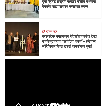
दुर्गा ब्रिगेड राष्ट्रीय पक्षातर्फे पोलीस बांधवांना
रेनकोट वाटप समारंभ उत्साहात संपन्न
पुणे
ब्रेकिंग न्यूज़
काइनेटिक समूहाकडून ऐतिहासिक काँफी टेबल
बूकचे प्रकाशन‘काइनेटिक एनर्जी – इंडियाज
ओरिजिनल पिपल मूव्हर्स’ वाचकांकडे सुपूर्त