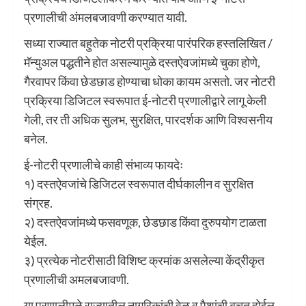
प्रणालीची अंमलबजावणी करण्यात यावी.
सध्या राज्यात बहुतेक नोटरी प्रक्रिया पारंपरिक हस्तलिखित /
मॅन्युअल पद्धतीने होत असल्यामुळे दस्तऐवजांमध्ये चुका होणे,
गैरवापर किंवा छेडछाड होण्याचा धोका कायम असतो. जर नोटरी
प्रक्रिया डिजिटल स्वरूपात ई-नोटरी प्रणालीद्वारे लागू केली
गेली, तर ती अधिक सुलभ, सुरक्षित, पारदर्शक आणि विश्वसनीय
बनेल.
ई-नोटरी प्रणालीचे काही संभाव्य फायदेः
१) दस्तऐवजांचे डिजिटल स्वरूपात दीर्घकालीन व सुरक्षित
संग्रह.
२) दस्तऐवजांमध्ये फसवणूक, छेडछाड किंवा दुरुपयोग टाळता
येईल.
३) प्रत्येक नोटरीसाठी विशिष्ट क्रमांक असलेल्या केंद्रीकृत
प्रणालीची अमलबजावणी.
या प्रणालीमुळे राज्यातील नागरिकांची वेळ व पैशांची बचत होईल,