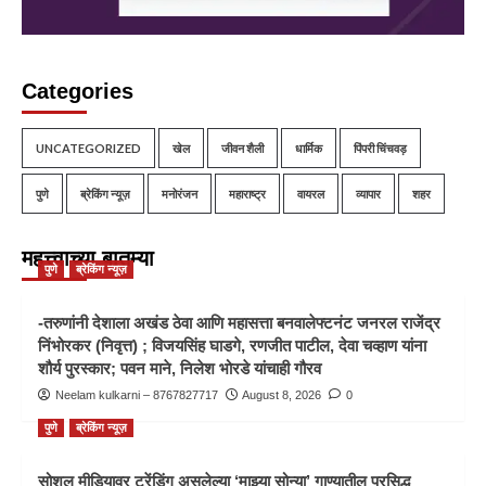
Categories
UNCATEGORIZED
खेल
जीवन शैली
धार्मिक
पिंपरी चिंचवड़
पुणे
ब्रेकिंग न्यूज़
मनोरंजन
महाराष्ट्र
वायरल
व्यापार
शहर
महत्त्वाच्या बातम्या
पुणे
ब्रेकिंग न्यूज़
-तरुणांनी देशाला अखंड ठेवा आणि महासत्ता बनवालेफ्टनंट जनरल राजेंद्र
निंभोरकर (निवृत्त) ; विजयसिंह घाडगे, रणजीत पाटील, देवा चव्हाण यांना
शौर्य पुरस्कार; पवन माने, निलेश भोरडे यांचाही गौरव
Neelam kulkarni – 8767827717
August 8, 2026
0
पुणे
ब्रेकिंग न्यूज़
सोशल मीडियावर ट्रेंडिंग असलेल्या ‘माझ्या सोन्या’ गाण्यातील प्रसिद्ध