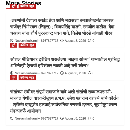
More Stories
पुणे
ब्रेकिंग न्यूज़
-तरुणांनी देशाला अखंड ठेवा आणि महासत्ता बनवालेफ्टनंट जनरल
राजेंद्र निंभोरकर (निवृत्त) ; विजयसिंह घाडगे, रणजीत पाटील, देवा
चव्हाण यांना शौर्य पुरस्कार; पवन माने, निलेश भोरडे यांचाही गौरव
Neelam kulkarni – 8767827717
August 8, 2026
0
पुणे
ब्रेकिंग न्यूज़
सोशल मीडियावर ट्रेंडिंग असलेल्या ‘माझ्या सोन्या’ गाण्यातील प्रसिद्ध
अभिनेत्री ऐश्वर्या हरिशंकर नक्की आहे तरी कोण?
Neelam kulkarni – 8767827717
August 8, 2026
0
पुणे
ब्रेकिंग न्यूज़
संतांच्या उंचीवर संपूर्ण समाजाने यावे अशी संतांची तळमळपरभणी-
मानवत येथील वारकरीभूषण ह.भ.प. उमेश महाराज दशरथे यांचे कीर्तन
; श्रीमंत दगडूशेठ हलवाई सार्वजनिक गणपती ट्रस्ट, सुवर्णयुग तरुण
मंडळातर्फे आयोजन
Neelam kulkarni – 8767827717
August 8, 2026
0