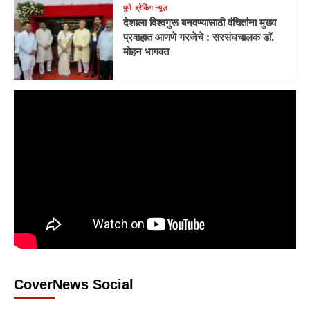
पुणे
ब्रेकिंग न्यूज़
देशाला विश्वगुरू बनवण्यासाठी वंचितांना मुख्य
प्रवाहात आणणे गरजेचे : सरसंघचालक डाॅ.
मोहन भागवत
CoverNews Social