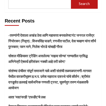
Search
Recent Posts
-तरुणांनी देशाला अखंड ठेवा आणि महासत्ता बनवालेफ्टनंट जनरल राजेंद्र
निंभोरकर (निवृत्त) ; विजयसिंह घाडगे, रणजीत पाटील, देवा चव्हाण यांना शौर्य
पुरस्कार; पवन माने, निलेश भोरडे यांचाही गौरव
सोशल मीडियावर ट्रेंडिंग असलेल्या ‘माझ्या सोन्या’ गाण्यातील प्रसिद्ध
अभिनेत्री ऐश्वर्या हरिशंकर नक्की आहे तरी कोण?
संतांच्या उंचीवर संपूर्ण समाजाने यावे अशी संतांची तळमळपरभणी-मानवत
येथील वारकरीभूषण ह.भ.प. उमेश महाराज दशरथे यांचे कीर्तन ; श्रीमंत
दगडूशेठ हलवाई सार्वजनिक गणपती ट्रस्ट, सुवर्णयुग तरुण मंडळातर्फे
आयोजन
आता ‘मद्या’वरही ‘एफडीए’चे लक्ष