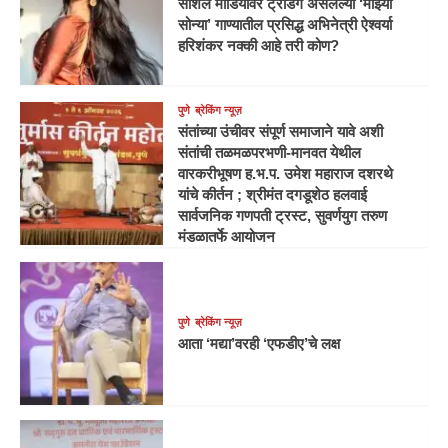
सोशल मीडियावर ट्रेंडिंग असलेल्या ‘माझ्या
सोन्या’ गाण्यातील प्रसिद्ध अभिनेत्री ऐश्वर्या
हरिशंकर नक्की आहे तरी कोण?
पुणे
ब्रेकिंग न्यूज़
संतांच्या उंचीवर संपूर्ण समाजाने यावे अशी
संतांची तळमळपरभणी-मानवत येथील
वारकरीभूषण ह.भ.प. उमेश महाराज दशरथे
यांचे कीर्तन ; श्रीमंत दगडूशेठ हलवाई
सार्वजनिक गणपती ट्रस्ट, सुवर्णयुग तरुण
मंडळातर्फे आयोजन
पुणे
ब्रेकिंग न्यूज़
आता ‘मद्या’वरही ‘एफडीए’चे लक्ष