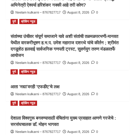
अभिनेत्री ऐश्वर्या हरिशंकर नक्की आहे तरी कोण?
Neelam kulkarni – 8767827717
August 8, 2026
0
पुणे
ब्रेकिंग न्यूज़
संतांच्या उंचीवर संपूर्ण समाजाने यावे अशी संतांची तळमळपरभणी-मानवत
येथील वारकरीभूषण ह.भ.प. उमेश महाराज दशरथे यांचे कीर्तन ; श्रीमंत
दगडूशेठ हलवाई सार्वजनिक गणपती ट्रस्ट, सुवर्णयुग तरुण मंडळातर्फे
आयोजन
Neelam kulkarni – 8767827717
August 8, 2026
0
पुणे
ब्रेकिंग न्यूज़
आता ‘मद्या’वरही ‘एफडीए’चे लक्ष
Neelam kulkarni – 8767827717
August 8, 2026
0
पुणे
ब्रेकिंग न्यूज़
देशाला विश्वगुरू बनवण्यासाठी वंचितांना मुख्य प्रवाहात आणणे गरजेचे :
सरसंघचालक डाॅ. मोहन भागवत
Neelam kulkarni – 8767827717
August 8, 2026
0