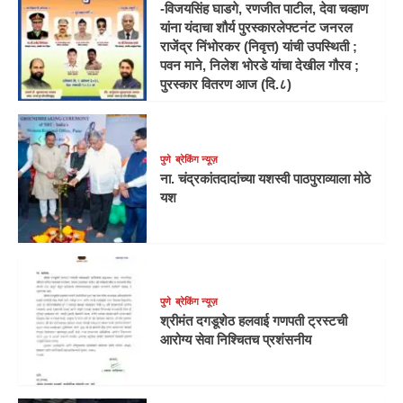
-विजयसिंह घाडगे, रणजीत पाटील, देवा चव्हाण
यांना यंदाचा शौर्य पुरस्कारलेफ्टनंट जनरल
राजेंद्र निंभोरकर (निवृत्त) यांची उपस्थिती ;
पवन माने, निलेश भोरडे यांचा देखील गौरव ;
पुरस्कार वितरण आज (दि.८)
पुणे
ब्रेकिंग न्यूज़
ना. चंद्रकांतदादांच्या यशस्वी पाठपुराव्याला मोठे
यश
पुणे
ब्रेकिंग न्यूज़
श्रीमंत दगडूशेठ हलवाई गणपती ट्रस्टची
आरोग्य सेवा निश्चितच प्रशंसनीय