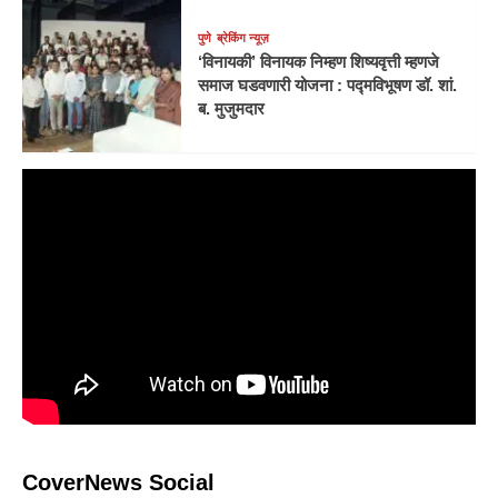
पुणे
ब्रेकिंग न्यूज़
‘विनायकी’ विनायक निम्हण शिष्यवृत्ती म्हणजे
समाज घडवणारी योजना : पद्मविभूषण डॉ. शां.
ब. मुजुमदार
CoverNews Social