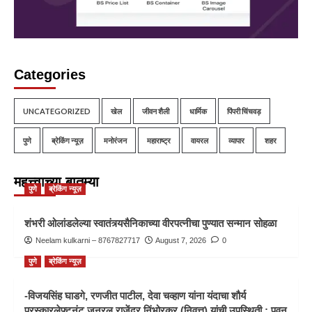
Categories
UNCATEGORIZED
खेल
जीवन शैली
धार्मिक
पिंपरी चिंचवड़
पुणे
ब्रेकिंग न्यूज़
मनोरंजन
महाराष्ट्र
वायरल
व्यापार
शहर
महत्त्वाच्या बातम्या
पुणे
ब्रेकिंग न्यूज़
शंभरी ओलांडलेल्या स्वातंत्र्यसैनिकाच्या वीरपत्नीचा पुण्यात सन्मान सोहळा
Neelam kulkarni – 8767827717
August 7, 2026
0
पुणे
ब्रेकिंग न्यूज़
-विजयसिंह घाडगे, रणजीत पाटील, देवा चव्हाण यांना यंदाचा शौर्य
पुरस्कारलेफ्टनंट जनरल राजेंद्र निंभोरकर (निवृत्त) यांची उपस्थिती ; पवन