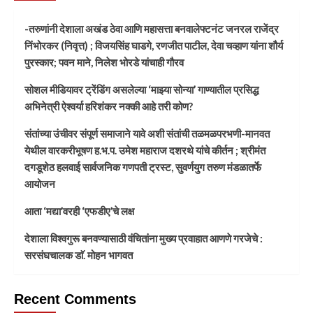
-तरुणांनी देशाला अखंड ठेवा आणि महासत्ता बनवालेफ्टनंट जनरल राजेंद्र
निंभोरकर (निवृत्त) ; विजयसिंह घाडगे, रणजीत पाटील, देवा चव्हाण यांना शौर्य
पुरस्कार; पवन माने, निलेश भोरडे यांचाही गौरव
सोशल मीडियावर ट्रेंडिंग असलेल्या ‘माझ्या सोन्या’ गाण्यातील प्रसिद्ध
अभिनेत्री ऐश्वर्या हरिशंकर नक्की आहे तरी कोण?
संतांच्या उंचीवर संपूर्ण समाजाने यावे अशी संतांची तळमळपरभणी-मानवत
येथील वारकरीभूषण ह.भ.प. उमेश महाराज दशरथे यांचे कीर्तन ; श्रीमंत
दगडूशेठ हलवाई सार्वजनिक गणपती ट्रस्ट, सुवर्णयुग तरुण मंडळातर्फे
आयोजन
आता ‘मद्या’वरही ‘एफडीए’चे लक्ष
देशाला विश्वगुरू बनवण्यासाठी वंचितांना मुख्य प्रवाहात आणणे गरजेचे :
सरसंघचालक डाॅ. मोहन भागवत
Recent Comments