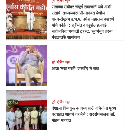
पुणे
ब्रेकिंग न्यूज़
संतांच्या उंचीवर संपूर्ण समाजाने यावे अशी
संतांची तळमळपरभणी-मानवत येथील
वारकरीभूषण ह.भ.प. उमेश महाराज दशरथे
यांचे कीर्तन ; श्रीमंत दगडूशेठ हलवाई
सार्वजनिक गणपती ट्रस्ट, सुवर्णयुग तरुण
मंडळातर्फे आयोजन
पुणे
ब्रेकिंग न्यूज़
आता ‘मद्या’वरही ‘एफडीए’चे लक्ष
पुणे
ब्रेकिंग न्यूज़
देशाला विश्वगुरू बनवण्यासाठी वंचितांना मुख्य
प्रवाहात आणणे गरजेचे : सरसंघचालक डाॅ.
मोहन भागवत