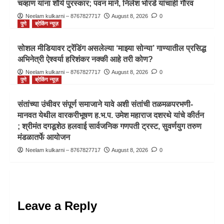
चव्हाण यांना शौर्य पुरस्कार; पवन माने, निलेश भोरडे यांचाही गौरव
Neelam kulkarni – 8767827717
August 8, 2026
0
पुणे
ब्रेकिंग न्यूज़
सोशल मीडियावर ट्रेंडिंग असलेल्या ‘माझ्या सोन्या’ गाण्यातील प्रसिद्ध
अभिनेत्री ऐश्वर्या हरिशंकर नक्की आहे तरी कोण?
Neelam kulkarni – 8767827717
August 8, 2026
0
पुणे
ब्रेकिंग न्यूज़
संतांच्या उंचीवर संपूर्ण समाजाने यावे अशी संतांची तळमळपरभणी-
मानवत येथील वारकरीभूषण ह.भ.प. उमेश महाराज दशरथे यांचे कीर्तन
; श्रीमंत दगडूशेठ हलवाई सार्वजनिक गणपती ट्रस्ट, सुवर्णयुग तरुण
मंडळातर्फे आयोजन
Neelam kulkarni – 8767827717
August 8, 2026
0
Leave a Reply