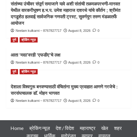
संतांच्या उंचीवर संपूर्ण समाजाने यावे अशी संतांची तळमळपरभणी-मानवत
येथील वारकरीभूषण ह.भ.प. उमेश महाराज दशरथे यांचे कीर्तन ; श्रीमंत
दगडूशेठ हलवाई सार्वजनिक गणपती ट्रस्ट, सुवर्णयुग तरुण मंडळातर्फे
आयोजन
Neelam kulkarni – 8767827717
August 8, 2026
0
पुणे
ब्रेकिंग न्यूज़
आता ‘मद्या’वरही ‘एफडीए’चे लक्ष
Neelam kulkarni – 8767827717
August 8, 2026
0
पुणे
ब्रेकिंग न्यूज़
देशाला विश्वगुरू बनवण्यासाठी वंचितांना मुख्य प्रवाहात आणणे गरजेचे :
सरसंघचालक डाॅ. मोहन भागवत
Neelam kulkarni – 8767827717
August 8, 2026
0
Home
ब्रेकिंग न्यूज़
देश / विदेश
महाराष्ट्र
खेल
शहर
क्राइम
धार्मिक
मनोरंजन
व्यापार
वायरल