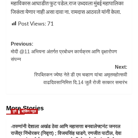
महाविकास आघाडीत फुट पडेल.राज उध्दवला मुंबई महापालिका
जिकंता येणार नाही असा दावा ना. रामदास आठवले यांनी केला.
Post Views:
71
Previous:
मोदी @11 अभियना अंतर्गत प्रबोधन कार्यक्रम आणि वृक्षारोपण
संपन्न
Next:
रिपब्लिकन ज्येष्ठ नेते डी एम चव्हाण यांचा अमृतमहोत्सवी
वाढदिवसानिमित्त दि.14 जुलै रोजी सत्कार समारंभ
More Stories
पुणे
ब्रेकिंग न्यूज़
-तरुणांनी देशाला अखंड ठेवा आणि महासत्ता बनवालेफ्टनंट जनरल
राजेंद्र निंभोरकर (निवृत्त) ; विजयसिंह घाडगे, रणजीत पाटील, देवा