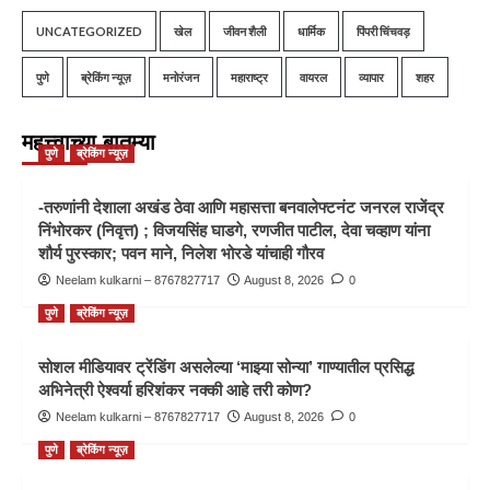
UNCATEGORIZED
खेल
जीवन शैली
धार्मिक
पिंपरी चिंचवड़
पुणे
ब्रेकिंग न्यूज़
मनोरंजन
महाराष्ट्र
वायरल
व्यापार
शहर
महत्त्वाच्या बातम्या
पुणे
ब्रेकिंग न्यूज़
-तरुणांनी देशाला अखंड ठेवा आणि महासत्ता बनवालेफ्टनंट जनरल राजेंद्र
निंभोरकर (निवृत्त) ; विजयसिंह घाडगे, रणजीत पाटील, देवा चव्हाण यांना
शौर्य पुरस्कार; पवन माने, निलेश भोरडे यांचाही गौरव
Neelam kulkarni – 8767827717
August 8, 2026
0
पुणे
ब्रेकिंग न्यूज़
सोशल मीडियावर ट्रेंडिंग असलेल्या ‘माझ्या सोन्या’ गाण्यातील प्रसिद्ध
अभिनेत्री ऐश्वर्या हरिशंकर नक्की आहे तरी कोण?
Neelam kulkarni – 8767827717
August 8, 2026
0
पुणे
ब्रेकिंग न्यूज़