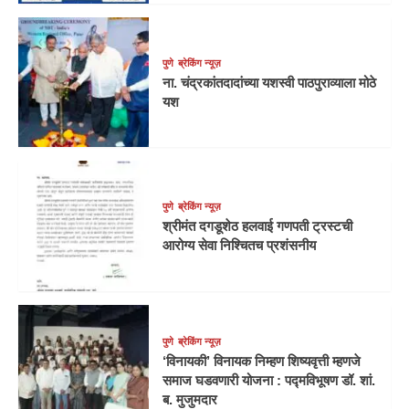
पुणे
ब्रेकिंग न्यूज़
ना. चंद्रकांतदादांच्या यशस्वी पाठपुराव्याला मोठे
यश
पुणे
ब्रेकिंग न्यूज़
श्रीमंत दगडूशेठ हलवाई गणपती ट्रस्टची
आरोग्य सेवा निश्चितच प्रशंसनीय
पुणे
ब्रेकिंग न्यूज़
‘विनायकी’ विनायक निम्हण शिष्यवृत्ती म्हणजे
समाज घडवणारी योजना : पद्मविभूषण डॉ. शां.
ब. मुजुमदार