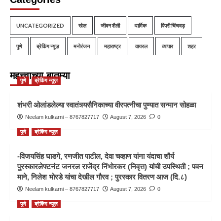
UNCATEGORIZED
खेल
जीवन शैली
धार्मिक
पिंपरी चिंचवड़
पुणे
ब्रेकिंग न्यूज़
मनोरंजन
महाराष्ट्र
वायरल
व्यापार
शहर
महत्त्वाच्या बातम्या
पुणे
ब्रेकिंग न्यूज़
शंभरी ओलांडलेल्या स्वातंत्र्यसैनिकाच्या वीरपत्नीचा पुण्यात सन्मान सोहळा
Neelam kulkarni – 8767827717
August 7, 2026
0
पुणे
ब्रेकिंग न्यूज़
-विजयसिंह घाडगे, रणजीत पाटील, देवा चव्हाण यांना यंदाचा शौर्य
पुरस्कारलेफ्टनंट जनरल राजेंद्र निंभोरकर (निवृत्त) यांची उपस्थिती ; पवन
माने, निलेश भोरडे यांचा देखील गौरव ; पुरस्कार वितरण आज (दि.८)
Neelam kulkarni – 8767827717
August 7, 2026
0
पुणे
ब्रेकिंग न्यूज़