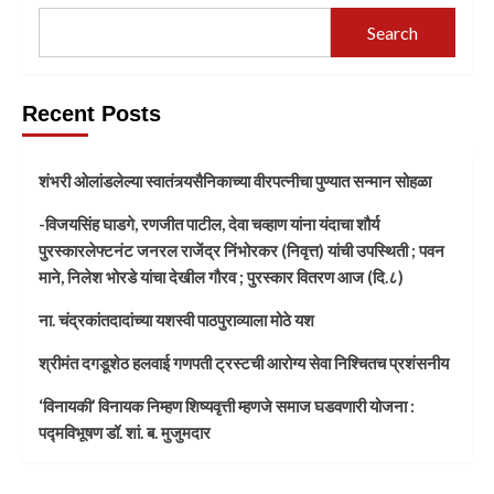
Search
Recent Posts
शंभरी ओलांडलेल्या स्वातंत्र्यसैनिकाच्या वीरपत्नीचा पुण्यात सन्मान सोहळा
-विजयसिंह घाडगे, रणजीत पाटील, देवा चव्हाण यांना यंदाचा शौर्य
पुरस्कारलेफ्टनंट जनरल राजेंद्र निंभोरकर (निवृत्त) यांची उपस्थिती ; पवन
माने, निलेश भोरडे यांचा देखील गौरव ; पुरस्कार वितरण आज (दि.८)
ना. चंद्रकांतदादांच्या यशस्वी पाठपुराव्याला मोठे यश
श्रीमंत दगडूशेठ हलवाई गणपती ट्रस्टची आरोग्य सेवा निश्चितच प्रशंसनीय
‘विनायकी’ विनायक निम्हण शिष्यवृत्ती म्हणजे समाज घडवणारी योजना :
पद्मविभूषण डॉ. शां. ब. मुजुमदार