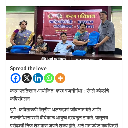
Spread the love
करम प्रतिष्ठान आयोजित ‌‘करम रजनीगंधा‌’ : रंगले ज्येष्ठांचे
कविसंमेलन
पुणे : कवितारूपी मैत्रीण अलगदपणे जीवनात येते आणि
रजनीगंधासारखी दीर्घकाळ आयुष्य दरवळून टाकते. यातूनच
प्रौढत्वी निज शैशवास जपणे शक्य होते, असे मत ज्येष्ठ कवयित्री