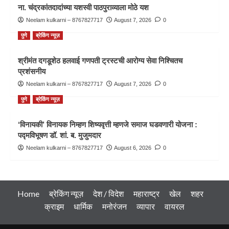
ना. चंद्रकांतदादांच्या यशस्वी पाठपुराव्याला मोठे यश
Neelam kulkarni – 8767827717
August 7, 2026
0
पुणे
ब्रेकिंग न्यूज़
श्रीमंत दगडूशेठ हलवाई गणपती ट्रस्टची आरोग्य सेवा निश्चितच
प्रशंसनीय
Neelam kulkarni – 8767827717
August 7, 2026
0
पुणे
ब्रेकिंग न्यूज़
‘विनायकी’ विनायक निम्हण शिष्यवृत्ती म्हणजे समाज घडवणारी योजना :
पद्मविभूषण डॉ. शां. ब. मुजुमदार
Neelam kulkarni – 8767827717
August 6, 2026
0
Home
ब्रेकिंग न्यूज़
देश / विदेश
महाराष्ट्र
खेल
शहर
क्राइम
धार्मिक
मनोरंजन
व्यापार
वायरल