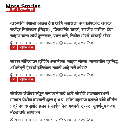
More Stories
पुणे
ब्रेकिंग न्यूज़
-तरुणांनी देशाला अखंड ठेवा आणि महासत्ता बनवालेफ्टनंट जनरल
राजेंद्र निंभोरकर (निवृत्त) ; विजयसिंह घाडगे, रणजीत पाटील, देवा
चव्हाण यांना शौर्य पुरस्कार; पवन माने, निलेश भोरडे यांचाही गौरव
Neelam kulkarni – 8767827717
August 8, 2026
0
पुणे
ब्रेकिंग न्यूज़
सोशल मीडियावर ट्रेंडिंग असलेल्या ‘माझ्या सोन्या’ गाण्यातील प्रसिद्ध
अभिनेत्री ऐश्वर्या हरिशंकर नक्की आहे तरी कोण?
Neelam kulkarni – 8767827717
August 8, 2026
0
पुणे
ब्रेकिंग न्यूज़
संतांच्या उंचीवर संपूर्ण समाजाने यावे अशी संतांची तळमळपरभणी-
मानवत येथील वारकरीभूषण ह.भ.प. उमेश महाराज दशरथे यांचे कीर्तन
; श्रीमंत दगडूशेठ हलवाई सार्वजनिक गणपती ट्रस्ट, सुवर्णयुग तरुण
मंडळातर्फे आयोजन
Neelam kulkarni – 8767827717
August 8, 2026
0