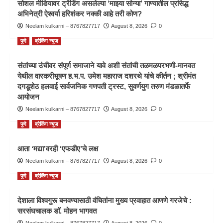
सोशल मीडियावर ट्रेंडिंग असलेल्या ‘माझ्या सोन्या’ गाण्यातील प्रसिद्ध
अभिनेत्री ऐश्वर्या हरिशंकर नक्की आहे तरी कोण?
Neelam kulkarni – 8767827717
August 8, 2026
0
पुणे
ब्रेकिंग न्यूज़
संतांच्या उंचीवर संपूर्ण समाजाने यावे अशी संतांची तळमळपरभणी-मानवत
येथील वारकरीभूषण ह.भ.प. उमेश महाराज दशरथे यांचे कीर्तन ; श्रीमंत
दगडूशेठ हलवाई सार्वजनिक गणपती ट्रस्ट, सुवर्णयुग तरुण मंडळातर्फे
आयोजन
Neelam kulkarni – 8767827717
August 8, 2026
0
पुणे
ब्रेकिंग न्यूज़
आता ‘मद्या’वरही ‘एफडीए’चे लक्ष
Neelam kulkarni – 8767827717
August 8, 2026
0
पुणे
ब्रेकिंग न्यूज़
देशाला विश्वगुरू बनवण्यासाठी वंचितांना मुख्य प्रवाहात आणणे गरजेचे :
सरसंघचालक डाॅ. मोहन भागवत
Neelam kulkarni – 8767827717
August 8, 2026
0