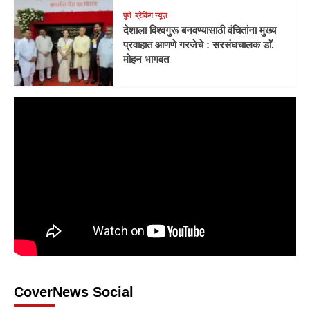
पुणे
ब्रेकिंग न्यूज़
देशाला विश्वगुरू बनवण्यासाठी वंचितांना मुख्य
प्रवाहात आणणे गरजेचे : सरसंघचालक डाॅ.
मोहन भागवत
CoverNews Social