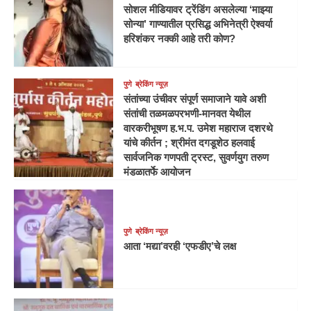
सोशल मीडियावर ट्रेंडिंग असलेल्या ‘माझ्या
सोन्या’ गाण्यातील प्रसिद्ध अभिनेत्री ऐश्वर्या
हरिशंकर नक्की आहे तरी कोण?
पुणे
ब्रेकिंग न्यूज़
संतांच्या उंचीवर संपूर्ण समाजाने यावे अशी
संतांची तळमळपरभणी-मानवत येथील
वारकरीभूषण ह.भ.प. उमेश महाराज दशरथे
यांचे कीर्तन ; श्रीमंत दगडूशेठ हलवाई
सार्वजनिक गणपती ट्रस्ट, सुवर्णयुग तरुण
मंडळातर्फे आयोजन
पुणे
ब्रेकिंग न्यूज़
आता ‘मद्या’वरही ‘एफडीए’चे लक्ष