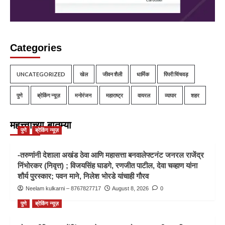
Categories
UNCATEGORIZED
खेल
जीवन शैली
धार्मिक
पिंपरी चिंचवड़
पुणे
ब्रेकिंग न्यूज़
मनोरंजन
महाराष्ट्र
वायरल
व्यापार
शहर
महत्त्वाच्या बातम्या
पुणे
ब्रेकिंग न्यूज़
-तरुणांनी देशाला अखंड ठेवा आणि महासत्ता बनवालेफ्टनंट जनरल राजेंद्र
निंभोरकर (निवृत्त) ; विजयसिंह घाडगे, रणजीत पाटील, देवा चव्हाण यांना
शौर्य पुरस्कार; पवन माने, निलेश भोरडे यांचाही गौरव
Neelam kulkarni – 8767827717
August 8, 2026
0
पुणे
ब्रेकिंग न्यूज़