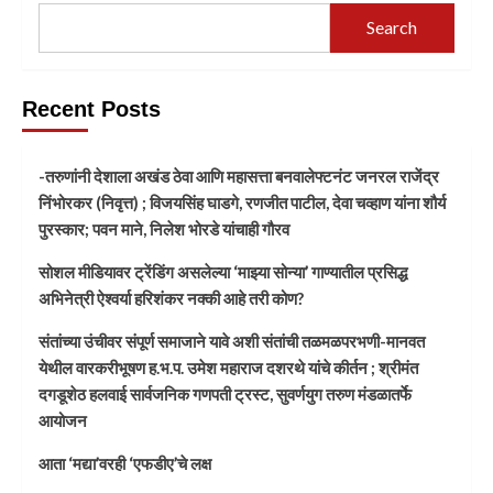
Search
Recent Posts
-तरुणांनी देशाला अखंड ठेवा आणि महासत्ता बनवालेफ्टनंट जनरल राजेंद्र
निंभोरकर (निवृत्त) ; विजयसिंह घाडगे, रणजीत पाटील, देवा चव्हाण यांना शौर्य
पुरस्कार; पवन माने, निलेश भोरडे यांचाही गौरव
सोशल मीडियावर ट्रेंडिंग असलेल्या ‘माझ्या सोन्या’ गाण्यातील प्रसिद्ध
अभिनेत्री ऐश्वर्या हरिशंकर नक्की आहे तरी कोण?
संतांच्या उंचीवर संपूर्ण समाजाने यावे अशी संतांची तळमळपरभणी-मानवत
येथील वारकरीभूषण ह.भ.प. उमेश महाराज दशरथे यांचे कीर्तन ; श्रीमंत
दगडूशेठ हलवाई सार्वजनिक गणपती ट्रस्ट, सुवर्णयुग तरुण मंडळातर्फे
आयोजन
आता ‘मद्या’वरही ‘एफडीए’चे लक्ष