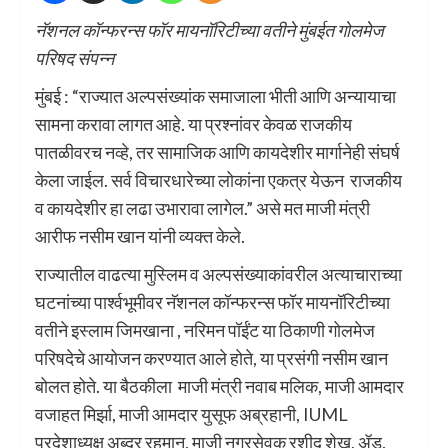
नॅशनल कॉन्फरन्स फॉर मायनॉरिटीच्या वतीने मुंबईत गोलमेज
परिषद संपन्न
मुंबई : “राज्यात अल्पसंख्यांक समाजाला भीती आणि अन्यायाचा
सामना करावा लागत आहे. या प्रश्नांवर केवळ राजकीय
पातळीवरच नव्हे, तर सामाजिक आणि कायदेशीर मार्गानेही संघर्ष
केला जाईल. सर्व विचारधारेच्या लोकांना एकत्र येऊन राजकीय
व कायदेशीर हा लढा उभारावा लागेल.” असे मत माजी मंत्री
आरीफ नसीम खान यांनी व्यक्त केले.
राज्यातील वाढत्या मुस्लिम व अल्पसंख्याकांवरील अत्याचाराच्या
घटनांच्या पार्श्वभूमीवर नॅशनल कॉन्फरन्स फॉर मायनॉरिटीच्या
वतीने इस्लाम जिमखाना , नरिमन पॉईंट या ठिकाणी गोलमेज
परिषदेचे आयोजन करण्यात आले होते, या प्रसंगी नसीम खान
बोलत होते. या बैठकीला माजी मंत्री नवाब मलिक, माजी आमदार
वजाहत मिर्झा, माजी आमदार युसूफ अब्रहानी, IUML
प्रदेशाध्यक्ष अब्दूर रहमान, माजी नगरसेवक रशीद शेख, ॲड.