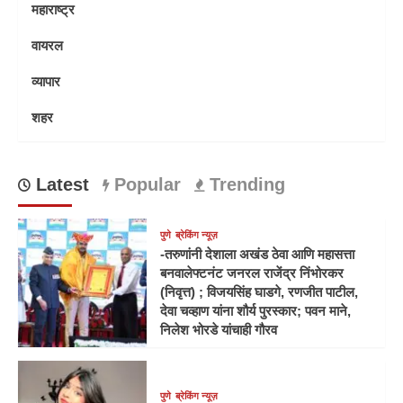
महाराष्ट्र
वायरल
व्यापार
शहर
Latest
Popular
Trending
पुणे
ब्रेकिंग न्यूज़
-तरुणांनी देशाला अखंड ठेवा आणि महासत्ता
बनवालेफ्टनंट जनरल राजेंद्र निंभोरकर
(निवृत्त) ; विजयसिंह घाडगे, रणजीत पाटील,
देवा चव्हाण यांना शौर्य पुरस्कार; पवन माने,
निलेश भोरडे यांचाही गौरव
पुणे
ब्रेकिंग न्यूज़