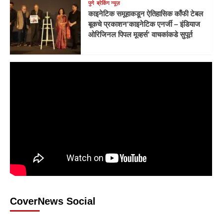
पुणे
ब्रेकिंग न्यूज़
काइनेटिक समूहाकडून ऐतिहासिक काँफी टेबल
बूकचे प्रकाशन‘काइनेटिक एनर्जी – इंडियाज
ओरिजिनल पिपल मूव्हर्स’ वाचकांकडे सुपूर्त
CoverNews Social