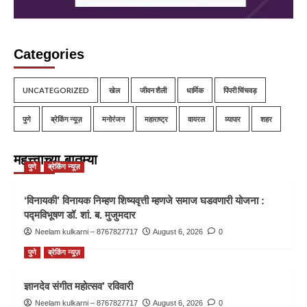
Categories
UNCATEGORIZED
खेल
जीवन शैली
धार्मिक
पिंपरी चिंचवड़
पुणे
ब्रेकिंग न्यूज़
मनोरंजन
महाराष्ट्र
वायरल
व्यापार
शहर
महत्त्वाच्या बातम्या
पुणे
ब्रेकिंग न्यूज़
‘विनायकी’ विनायक निम्हण शिष्यवृत्ती म्हणजे समाज घडवणारी योजना :
पद्मविभूषण डॉ. शां. ब. मुजुमदार
Neelam kulkarni – 8767827717
August 6, 2026
0
पुणे
ब्रेकिंग न्यूज़
ज्ञानदेव संगीत महोत्सव’ रविवारी
Neelam kulkarni – 8767827717
August 6, 2026
0