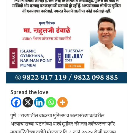
Spread the love
पुणे : राज्यातील वाढत्या मुस्लिम व अल्पसंख्याकांवरील
अत्याचाराच्या घटनांच्या पार्श्वभूमीवर नॅशनल कॉन्फरन्स फॉर
मायनॉरिटीच्या वतीने मंगळवार दि. ८ जुलै २०२५ रोजी इस्लाम