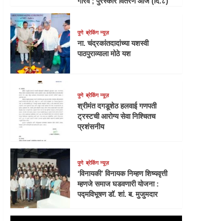
गौरव ; पुरस्कार वितरण आज (दि.८)
पुणे
ब्रेकिंग न्यूज़
ना. चंद्रकांतदादांच्या यशस्वी
पाठपुराव्याला मोठे यश
पुणे
ब्रेकिंग न्यूज़
श्रीमंत दगडूशेठ हलवाई गणपती
ट्रस्टची आरोग्य सेवा निश्चितच
प्रशंसनीय
पुणे
ब्रेकिंग न्यूज़
‘विनायकी’ विनायक निम्हण शिष्यवृत्ती
म्हणजे समाज घडवणारी योजना :
पद्मविभूषण डॉ. शां. ब. मुजुमदार