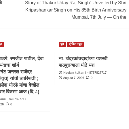
चे
Story of Thakur Uday Raj Singh” Unveiled by Shri
Kripashankar Singh on His 85th Birth Anniversary
Mumbai, 7th July — On the
ूज़
पुणे
ब्रेकिंग न्यूज़
ाडगे, रणजीत पाटील, देवा
ना. चंद्रकांतदादांच्या यशस्वी
यंदाचा शौर्य
पाठपुराव्याला मोठे यश
टनंट जनरल राजेंद्र
Neelam kulkarni – 8767827717
वृत्त) यांची उपस्थिती ;
August 7, 2026
0
िलेश भोरडे यांचा देखील
स्कार वितरण आज (दि.८)
karni – 8767827717
026
0