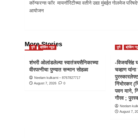
कॉन्फरन्स फॉर मायनॉरिटीच्या वतीने उद्या मुंबईत गोलमेज परिषदे
आयोजन
More Stories
पुणे
ब्रेकिंग न्यूज़
पुणे
ब्रेकिंग न्य
शंभरी ओलांडलेल्या स्वातंत्र्यसैनिकाच्या
-विजयसिंह घ
वीरपत्नीचा पुण्यात सन्मान सोहळा
चव्हाण यांना 
पुरस्कारलेफ्
Neelam kulkarni – 8767827717
निंभोरकर (नि
August 7, 2026
0
पवन माने, न
गौरव ; पुर
Neelam kul
August 7, 2