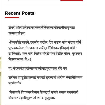
Recent Posts
शंभरी ओलांडलेल्या स्वातंत्र्यसैनिकाच्या वीरपत्नीचा पुण्यात
सन्मान सोहळा
-विजयसिंह घाडगे, रणजीत पाटील, देवा चव्हाण यांना यंदाचा शौर्य
पुरस्कारलेफ्टनंट जनरल राजेंद्र निंभोरकर (निवृत्त) यांची
उपस्थिती ; पवन माने, निलेश भोरडे यांचा देखील गौरव ; पुरस्कार
वितरण आज (दि.८)
ना. चंद्रकांतदादांच्या यशस्वी पाठपुराव्याला मोठे यश
श्रीमंत दगडूशेठ हलवाई गणपती ट्रस्टची आरोग्य सेवा निश्चितच
प्रशंसनीय
‘विनायकी’ विनायक निम्हण शिष्यवृत्ती म्हणजे समाज घडवणारी
योजना : पद्मविभूषण डॉ. शां. ब. मुजुमदार