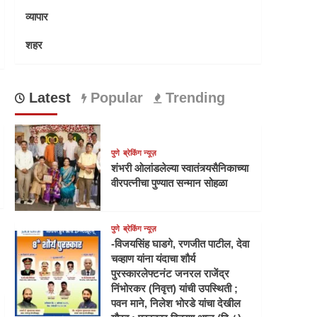
व्यापार
शहर
Latest
Popular
Trending
पुणे
ब्रेकिंग न्यूज़
शंभरी ओलांडलेल्या स्वातंत्र्यसैनिकाच्या
वीरपत्नीचा पुण्यात सन्मान सोहळा
पुणे
ब्रेकिंग न्यूज़
-विजयसिंह घाडगे, रणजीत पाटील, देवा
चव्हाण यांना यंदाचा शौर्य
पुरस्कारलेफ्टनंट जनरल राजेंद्र
निंभोरकर (निवृत्त) यांची उपस्थिती ;
पवन माने, निलेश भोरडे यांचा देखील