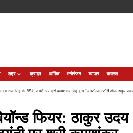
ल
शहर
क्राइम
धार्मिक
मनोरंजन
व्यापार
वायरल
कुर उदय राज सिंह की 85वीं जयंती पर श्री कृपाशंकर सिंह द्वारा “अनटोल्ड स्टोरी ऑफ ठाकुर
न बियॉन्ड फियर: ठाकुर उदय