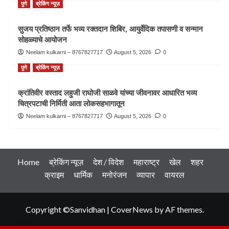
पुणे
ब्रेकिंग न्यूज़
सुजय प्रतिष्ठान तर्फे भव्य रक्तदान शिबिर, आयुर्वेदिक तपासणी व सन्मान
सोहळ्याचे आयोजन
Neelam kulkarni – 8767827717
August 5, 2026
0
पुणे
ब्रेकिंग न्यूज़
क्रांतिवीर वस्ताद लहुजी राघोजी साळवे यांच्या जीवनावर आधारित भव्य
चित्रपटाची निर्मिती आता लोकसहभागातून
Neelam kulkarni – 8767827717
August 5, 2026
0
Home
ब्रेकिंग न्यूज़
देश / विदेश
महाराष्ट्र
खेल
शहर
क्राइम
धार्मिक
मनोरंजन
व्यापार
वायरल
Copyright ©Sanvidhan
|
CoverNews
by AF themes.