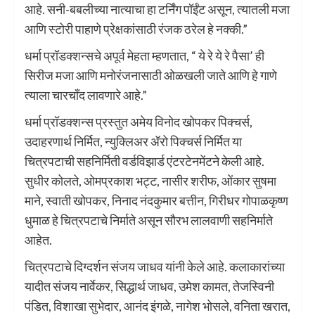
आहे. सनी-बबलीच्या नात्याचा हा टर्निंग पॉईंट असून, त्यातली मजा
आणि स्टोरी पाहाणे प्रेक्षकांसाठी रंजक ठरेल हे नक्की.”
धर्मा प्रॉडक्शन्सचे अपूर्व मेहता म्हणतात, “ ये रे ये रे पैसा’ ही
सिरीज मजा आणि मनोरंजनासाठी ओळखली जाते आणि हे गाणे
त्याला चारचाँद लावणारे आहे.”
धर्मा प्रॉडक्शन्स प्रस्तुत अमेय विनोद खोपकर पिक्चर्स,
उदाहरणार्थ निर्मित, न्युक्लिअर ॲरो पिक्चर्स निर्मित या
चित्रपटाची सहनिर्मिती वर्डविझार्ड एंटरटेनमेंटने केली आहे.
सुधीर कोलते, ओमप्रकाश भट्ट, नासीर शरीफ, ओंकार सुषमा
माने, स्वाती खोपकर, निनाद नंदकुमार बत्तीन, गिरीधर गोपाळकृष्ण
धुमाळ हे चित्रपटाचे निर्माते असून सौरभ लालवाणी सहनिर्माते
आहेत.
चित्रपटाचे दिग्दर्शन संजय जाधव यांनी केले आहे. कलाकारांच्या
यादीत संजय नार्वेकर, सिद्धार्थ जाधव, उमेश कामत, तेजस्विनी
पंडित, विशाखा सुभेदार, आनंद इंगळे, नागेश भोसले, वनिता खरात,