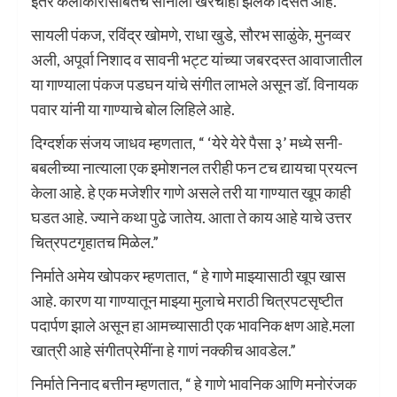
इतर कलाकारांसोबतच सोनाली खरेचीही झलक दिसत आहे.
सायली पंकज, रविंद्र खोमणे, राधा खुडे, सौरभ साळुंके, मुनव्वर
अली, अपूर्वा निशाद व सावनी भट्ट यांच्या जबरदस्त आवाजातील
या गाण्याला पंकज पडघन यांचे संगीत लाभले असून डॉ. विनायक
पवार यांनी या गाण्याचे बोल लिहिले आहे.
दिग्दर्शक संजय जाधव म्हणतात, “ ‘येरे येरे पैसा ३’ मध्ये सनी-
बबलीच्या नात्याला एक इमोशनल तरीही फन टच द्यायचा प्रयत्न
केला आहे. हे एक मजेशीर गाणे असले तरी या गाण्यात खूप काही
घडत आहे. ज्याने कथा पुढे जातेय. आता ते काय आहे याचे उत्तर
चित्रपटगृहातच मिळेल.”
निर्माते अमेय खोपकर म्हणतात, “ हे गाणे माझ्यासाठी खूप खास
आहे. कारण या गाण्यातून माझ्या मुलाचे मराठी चित्रपटसृष्टीत
पदार्पण झाले असून हा आमच्यासाठी एक भावनिक क्षण आहे.मला
खात्री आहे संगीतप्रेमींना हे गाणं नक्कीच आवडेल.”
निर्माते निनाद बत्तीन म्हणतात, “ हे गाणे भावनिक आणि मनोरंजक