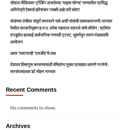
सोशल मीडियावर ट्रेंडिंग असलेल्या ‘माझ्या सोन्या’ गाण्यातील प्रसिद्ध
अभिनेत्री ऐश्वर्या हरिशंकर नक्की आहे तरी कोण?
संतांच्या उंचीवर संपूर्ण समाजाने यावे अशी संतांची तळमळपरभणी-मानवत
येथील वारकरीभूषण ह.भ.प. उमेश महाराज दशरथे यांचे कीर्तन ; श्रीमंत
दगडूशेठ हलवाई सार्वजनिक गणपती ट्रस्ट, सुवर्णयुग तरुण मंडळातर्फे
आयोजन
आता ‘मद्या’वरही ‘एफडीए’चे लक्ष
देशाला विश्वगुरू बनवण्यासाठी वंचितांना मुख्य प्रवाहात आणणे गरजेचे :
सरसंघचालक डाॅ. मोहन भागवत
Recent Comments
No comments to show.
Archives