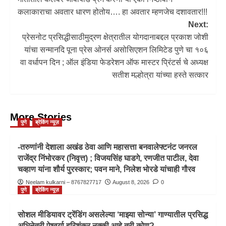
कलाकाराचा अवतार धारण होतोय…. हा अवतार म्हणजेच दशावतार!!!
Next:
प्रेसनोट प्रसिद्धीसाठीमुद्रण क्षेत्रातील योगदानाबद्दल प्रकाश जोशी
यांचा सन्मानदि पूना प्रेस ओनर्स असोसिएशन लिमिटेड पुणे चा १०६
वा वर्धापन दिन ; ऑल इंडिया फेडरेशन ऑफ मास्टर प्रिंटर्स चे अध्यक्ष
सतीश मल्होत्रा यांच्या हस्ते सत्कार
More Stories
पुणे
ब्रेकिंग न्यूज़
-तरुणांनी देशाला अखंड ठेवा आणि महासत्ता बनवालेफ्टनंट जनरल
राजेंद्र निंभोरकर (निवृत्त) ; विजयसिंह घाडगे, रणजीत पाटील, देवा
चव्हाण यांना शौर्य पुरस्कार; पवन माने, निलेश भोरडे यांचाही गौरव
Neelam kulkarni – 8767827717
August 8, 2026
0
पुणे
ब्रेकिंग न्यूज़
सोशल मीडियावर ट्रेंडिंग असलेल्या ‘माझ्या सोन्या’ गाण्यातील प्रसिद्ध
अभिनेत्री ऐश्वर्या हरिशंकर नक्की आहे तरी कोण?