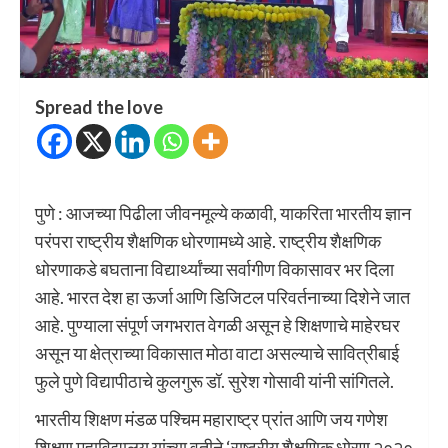
Spread the love
पुणे : आजच्या पिढीला जीवनमूल्ये कळावी, याकरिता भारतीय ज्ञान
परंपरा राष्ट्रीय शैक्षणिक धोरणामध्ये आहे. राष्ट्रीय शैक्षणिक
धोरणाकडे बघताना विद्यार्थ्यांच्या सर्वागीण विकासावर भर दिला
आहे. भारत देश हा ऊर्जा आणि डिजिटल परिवर्तनाच्या दिशेने जात
आहे. पुण्याला संपूर्ण जगभरात वेगळी असून हे शिक्षणाचे माहेरघर
असून या क्षेत्राच्या विकासात मोठा वाटा असल्याचे सावित्रीबाई
फुले पुणे विद्यापीठाचे कुलगुरू डॉ. सुरेश गोसावी यांनी सांगितले.
भारतीय शिक्षण मंडळ पश्चिम महाराष्ट्र प्रांत आणि जय गणेश
शिक्षण महाविद्यालय यांच्या वतीने ‘राष्ट्रीय शैक्षणिक धोरण २०२०