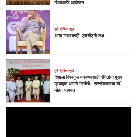
मंडळातर्फे आयोजन
पुणे
ब्रेकिंग न्यूज़
आता ‘मद्या’वरही ‘एफडीए’चे लक्ष
पुणे
ब्रेकिंग न्यूज़
देशाला विश्वगुरू बनवण्यासाठी वंचितांना मुख्य
प्रवाहात आणणे गरजेचे : सरसंघचालक डाॅ.
मोहन भागवत