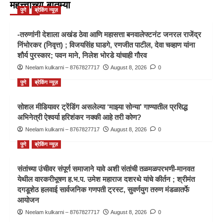
महत्त्वाच्या बातम्या
पुणे
ब्रेकिंग न्यूज़
-तरुणांनी देशाला अखंड ठेवा आणि महासत्ता बनवालेफ्टनंट जनरल राजेंद्र
निंभोरकर (निवृत्त) ; विजयसिंह घाडगे, रणजीत पाटील, देवा चव्हाण यांना
शौर्य पुरस्कार; पवन माने, निलेश भोरडे यांचाही गौरव
Neelam kulkarni – 8767827717
August 8, 2026
0
पुणे
ब्रेकिंग न्यूज़
सोशल मीडियावर ट्रेंडिंग असलेल्या ‘माझ्या सोन्या’ गाण्यातील प्रसिद्ध
अभिनेत्री ऐश्वर्या हरिशंकर नक्की आहे तरी कोण?
Neelam kulkarni – 8767827717
August 8, 2026
0
पुणे
ब्रेकिंग न्यूज़
संतांच्या उंचीवर संपूर्ण समाजाने यावे अशी संतांची तळमळपरभणी-मानवत
येथील वारकरीभूषण ह.भ.प. उमेश महाराज दशरथे यांचे कीर्तन ; श्रीमंत
दगडूशेठ हलवाई सार्वजनिक गणपती ट्रस्ट, सुवर्णयुग तरुण मंडळातर्फे
आयोजन
Neelam kulkarni – 8767827717
August 8, 2026
0