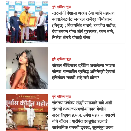
पुणे
ब्रेकिंग न्यूज़
-तरुणांनी देशाला अखंड ठेवा आणि महासत्ता
बनवालेफ्टनंट जनरल राजेंद्र निंभोरकर
(निवृत्त) ; विजयसिंह घाडगे, रणजीत पाटील,
देवा चव्हाण यांना शौर्य पुरस्कार; पवन माने,
निलेश भोरडे यांचाही गौरव
पुणे
ब्रेकिंग न्यूज़
सोशल मीडियावर ट्रेंडिंग असलेल्या ‘माझ्या
सोन्या’ गाण्यातील प्रसिद्ध अभिनेत्री ऐश्वर्या
हरिशंकर नक्की आहे तरी कोण?
पुणे
ब्रेकिंग न्यूज़
संतांच्या उंचीवर संपूर्ण समाजाने यावे अशी
संतांची तळमळपरभणी-मानवत येथील
वारकरीभूषण ह.भ.प. उमेश महाराज दशरथे
यांचे कीर्तन ; श्रीमंत दगडूशेठ हलवाई
सार्वजनिक गणपती ट्रस्ट, सुवर्णयुग तरुण