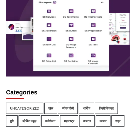
Categories
UNCATEGORIZED
खेल
जीवन शैली
धार्मिक
पिंपरी चिंचवड़
पुणे
ब्रेकिंग न्यूज़
मनोरंजन
महाराष्ट्र
वायरल
व्यापार
शहर