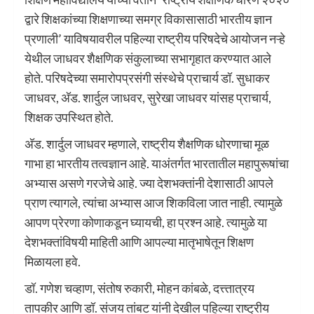
द्वारे शिक्षकांच्या शिक्षणाच्या समग्र विकासासाठी भारतीय ज्ञान
प्रणाली’ याविषयावरील पहिल्या राष्ट्रीय परिषदेचे आयोजन नऱ्हे
येथील जाधवर शैक्षणिक संकुलाच्या सभागृहात करण्यात आले
होते. परिषदेच्या समारोपप्रसंगी संस्थेचे प्राचार्य डॉ. सुधाकर
जाधवर, अ‍ॅड. शार्दुल जाधवर, सुरेखा जाधवर यांसह प्राचार्य,
शिक्षक उपस्थित होते.
अ‍ॅड. शार्दुल जाधवर म्हणाले, राष्ट्रीय शैक्षणिक धोरणाचा मूळ
गाभा हा भारतीय तत्वज्ञान आहे. याअंतर्गत भारतातील महापुरूषांचा
अभ्यास असणे गरजेचे आहे. ज्या देशभक्तांनी देशासाठी आपले
प्राण त्यागले, त्यांचा अभ्यास आज शिकविला जात नाही. त्यामुळे
आपण प्रेरणा कोणाकडून घ्यायची, हा प्रश्न आहे. त्यामुळे या
देशभक्तांविषयी माहिती आणि आपल्या मातृभाषेतून शिक्षण
मिळायला हवे.
डॉ. गणेश चव्हाण, संतोष रुकारी, मोहन कांबळे, दत्त्तात्रय
तापकीर आणि डॉ. संजय तांबट यांनी देखील पहिल्या राष्ट्रीय