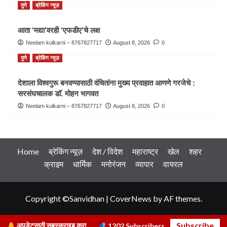
पुणे
ब्रेकिंग न्यूज़
आता ‘मद्या’वरही ‘एफडीए’चे लक्ष
Neelam kulkarni – 8767827717
August 8, 2026
0
पुणे
ब्रेकिंग न्यूज़
देशाला विश्वगुरू बनवण्यासाठी वंचितांना मुख्य प्रवाहात आणणे गरजेचे :
सरसंघचालक डाॅ. मोहन भागवत
Neelam kulkarni – 8767827717
August 8, 2026
0
Home
ब्रेकिंग न्यूज़
देश / विदेश
महाराष्ट्र
खेल
शहर
क्राइम
धार्मिक
मनोरंजन
व्यापार
वायरल
Copyright ©Sanvidhan
|
CoverNews
by AF themes.
Subscribe
अपडेटसाठी सबस्क्राइब करा
1202
Subscribers